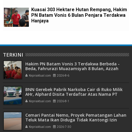
Kuasai 303 Hektare Hutan Rempang, Hakim
PN Batam Vonis 6 Bulan Penjara Terdakwa
Hanjaya
TERKINI
Hakim PN Batam Vonis 3 Terdakwa Berbeda -
Beda, Fahrurazi Muazamsyah 8 Bulan, Azzah
Azzurah dan Risma Divonis 2 Tahun 6 Bulan
Kepriaktual.com
2026-8-6
BNN Gerebek Pabrik Narkoba Cair di Ruko Milik
AHr, Alphard Disita Terdaftar Atas Nama PT
Mitra Usaha Properti
Kepriaktual.com
2026-8-1
Cemari Pantai Nemo, Proyek Pematangan Lahan
Teluk Mata Ikan Diduga Tidak Kantongi Izin
Amdal
Kepriaktual.com
2026-7-30