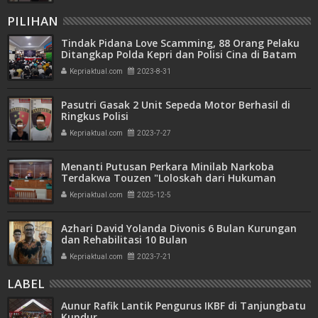
PILIHAN
Tindak Pidana Love Scamming, 88 Orang Pelaku
Ditangkap Polda Kepri dan Polisi Cina di Batam
Kepriaktual.com
2023-8-31
Pasutri Gasak 2 Unit Sepeda Motor Berhasil di
Ringkus Polisi
Kepriaktual.com
2023-7-27
Menanti Putusan Perkara Minilab Narkoba
Terdakwa Touzen "Loloskah dari Hukuman
Seumur Hidup atau Mati"
Kepriaktual.com
2025-12-5
Azhari David Yolanda Divonis 6 Bulan Kurungan
dan Rehabilitasi 10 Bulan
Kepriaktual.com
2023-7-21
LABEL
Aunur Rafik Lantik Pengurus IKBF di Tanjungbatu
Kundur