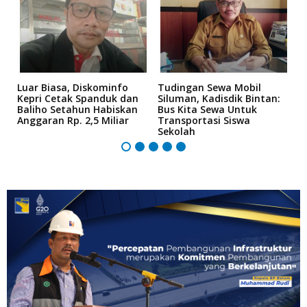
i
Luar Biasa, Diskominfo
Tudingan Sewa Mobil
M
Kepri Cetak Spanduk dan
Siluman, Kadisdik Bintan:
R
Baliho Setahun Habiskan
Bus Kita Sewa Untuk
S
Anggaran Rp. 2,5 Miliar
Transportasi Siswa
Sekolah