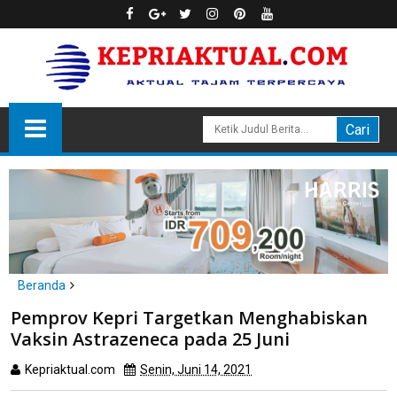
Beranda
kepri
tanjungpinang
Pemprov Kepri Targetkan Menghabiskan
Pemprov Kepri Targetkan Menghabiskan Vaksin Astrazeneca
Vaksin Astrazeneca pada 25 Juni
pada 25 Juni
Kepriaktual.com
Senin, Juni 14, 2021
Dibaca
kali