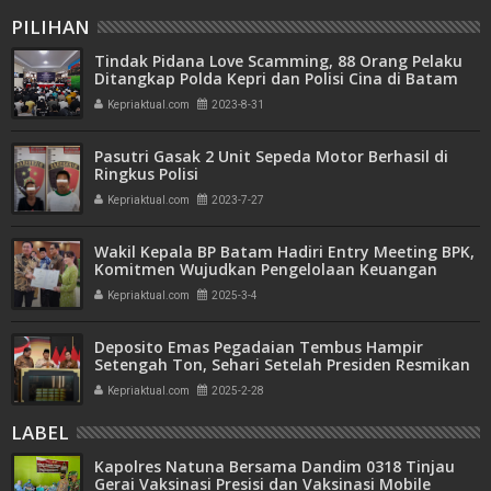
PILIHAN
Tindak Pidana Love Scamming, 88 Orang Pelaku
Ditangkap Polda Kepri dan Polisi Cina di Batam
Kepriaktual.com
2023-8-31
Pasutri Gasak 2 Unit Sepeda Motor Berhasil di
Ringkus Polisi
Kepriaktual.com
2023-7-27
Wakil Kepala BP Batam Hadiri Entry Meeting BPK,
Komitmen Wujudkan Pengelolaan Keuangan
Transparan dan Akuntabel
Kepriaktual.com
2025-3-4
Deposito Emas Pegadaian Tembus Hampir
Setengah Ton, Sehari Setelah Presiden Resmikan
Bank Emas
Kepriaktual.com
2025-2-28
LABEL
Kapolres Natuna Bersama Dandim 0318 Tinjau
Gerai Vaksinasi Presisi dan Vaksinasi Mobile