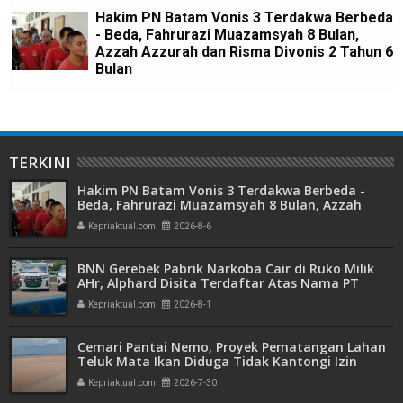
Hakim PN Batam Vonis 3 Terdakwa Berbeda
- Beda, Fahrurazi Muazamsyah 8 Bulan,
Azzah Azzurah dan Risma Divonis 2 Tahun 6
Bulan
TERKINI
Hakim PN Batam Vonis 3 Terdakwa Berbeda -
Beda, Fahrurazi Muazamsyah 8 Bulan, Azzah
Azzurah dan Risma Divonis 2 Tahun 6 Bulan
Kepriaktual.com
2026-8-6
BNN Gerebek Pabrik Narkoba Cair di Ruko Milik
AHr, Alphard Disita Terdaftar Atas Nama PT
Mitra Usaha Properti
Kepriaktual.com
2026-8-1
Cemari Pantai Nemo, Proyek Pematangan Lahan
Teluk Mata Ikan Diduga Tidak Kantongi Izin
Amdal
Kepriaktual.com
2026-7-30