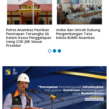
Polres Anambas Pastikan
Uniba dan Umrah Dukung
K
Penetapan Tersangka SA
Pengembangan Tata
A
e
Dalam Kasus Penggelapan
Kelola BUMD Anambas
P
Uang COD JNE Sesuai
Prosedur