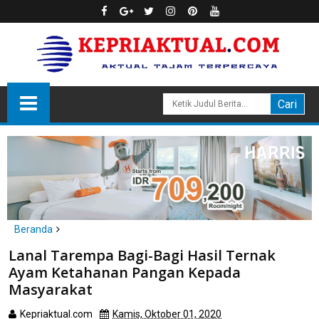
Beranda
Anambas
Lanal Tarempa Bagi-Bagi Hasil Ternak
Lanal Tarempa Bagi-Bagi Hasil Ternak Ayam Ketahanan Pangan
Ayam Ketahanan Pangan Kepada
Kepada Masyarakat
Masyarakat
Kepriaktual.com
Kamis, Oktober 01, 2020
Dibaca
kali