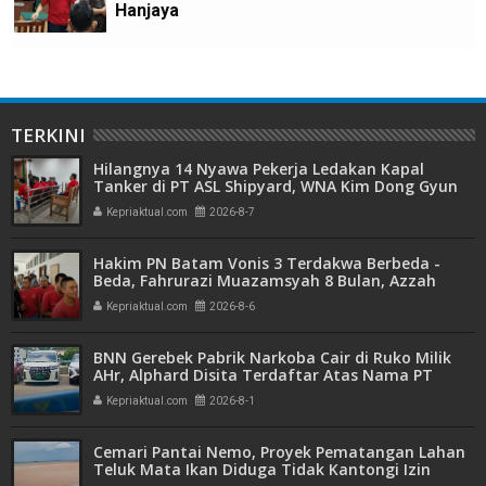
Hanjaya
TERKINI
Hilangnya 14 Nyawa Pekerja Ledakan Kapal
Tanker di PT ASL Shipyard, WNA Kim Dong Gyun
Hanya Dituntut 1 Tahun 6 Bulan
Kepriaktual.com
2026-8-7
Hakim PN Batam Vonis 3 Terdakwa Berbeda -
Beda, Fahrurazi Muazamsyah 8 Bulan, Azzah
Azzurah dan Risma Divonis 2 Tahun 6 Bulan
Kepriaktual.com
2026-8-6
BNN Gerebek Pabrik Narkoba Cair di Ruko Milik
AHr, Alphard Disita Terdaftar Atas Nama PT
Mitra Usaha Properti
Kepriaktual.com
2026-8-1
Cemari Pantai Nemo, Proyek Pematangan Lahan
Teluk Mata Ikan Diduga Tidak Kantongi Izin