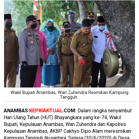
Wakil Bupati Anambas, Wan Zuhendra Resmikan Kampung
Tangguh.
ANAMBAS
KEPRIAKTUAL
.COM:
Dalam rangka nenyambut
Hari Ulang Tahun (HUT) Bhayangkara yang ke-74, Wakil
Bupati, Kepulauan Anambas, Wan Zuhendra dan Kapolres
Kepulauan Anambas, AKBP Cakhyo Dipo Alam meresmikan
Kampung Tangguh Nusantara, Selasa (30/6/2020) di Desa