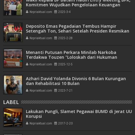
Komitmen Wujudkan Pengelolaan Keuangan
Transparan dan Akuntabel
Kepriaktual.com
2025-3-4
Deposito Emas Pegadaian Tembus Hampir
Setengah Ton, Sehari Setelah Presiden Resmikan
Bank Emas
Kepriaktual.com
2025-2-28
Menanti Putusan Perkara Minilab Narkoba
Terdakwa Touzen "Loloskah dari Hukuman
Seumur Hidup atau Mati"
Kepriaktual.com
2025-12-5
Azhari David Yolanda Divonis 6 Bulan Kurungan
dan Rehabilitasi 10 Bulan
Kepriaktual.com
2023-7-21
LABEL
Lakukan Pungli, Slamet Pegawai BUMD di Jerat UU
Korupsi
Kepriaktual.com
2017-2-20