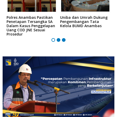
Polres Anambas Pastikan
Uniba dan Umrah Dukung
L
Penetapan Tersangka SA
Pengembangan Tata
H
e
Dalam Kasus Penggelapan
Kelola BUMD Anambas
K
Uang COD JNE Sesuai
M
Prosedur