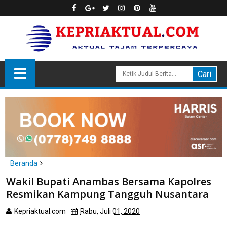
Beranda
Anambas
Wakil Bupati Anambas Bersama Kapolres
Wakil Bupati Anambas Bersama Kapolres Resmikan Kampung
Resmikan Kampung Tangguh Nusantara
Tangguh Nusantara
Kepriaktual.com
Rabu, Juli 01, 2020
Dibaca
kali