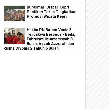
Buralimar: Dispar Kepri
Pastikan Terus Tingkatkan
Promosi Wisata Kepri
Hakim PN Batam Vonis 3
Terdakwa Berbeda - Beda,
Fahrurazi Muazamsyah 8
Bulan, Azzah Azzurah dan
Risma Divonis 2 Tahun 6 Bulan
akil Bupati Anambas Bersama
Lanal Tarempa Bantu Koarm
apolres Resmikan Kampung
Penyaluran Batuan Paket
angguh Nusantara
Sembako ke Nelayan