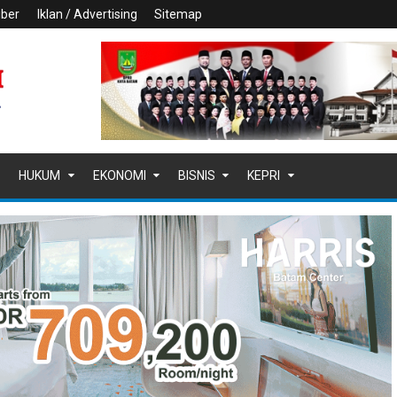
iber
Iklan / Advertising
Sitemap
HUKUM
EKONOMI
BISNIS
KEPRI