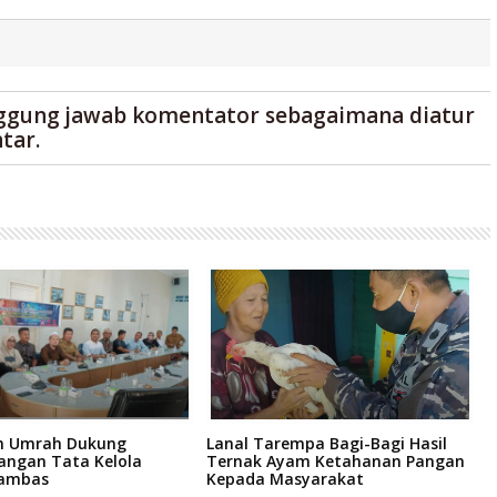
ggung jawab komentator sebagaimana diatur
tar.
n Umrah Dukung
Lanal Tarempa Bagi-Bagi Hasil
W
ngan Tata Kelola
Ternak Ayam Ketahanan Pangan
K
ambas
Kepada Masyarakat
T