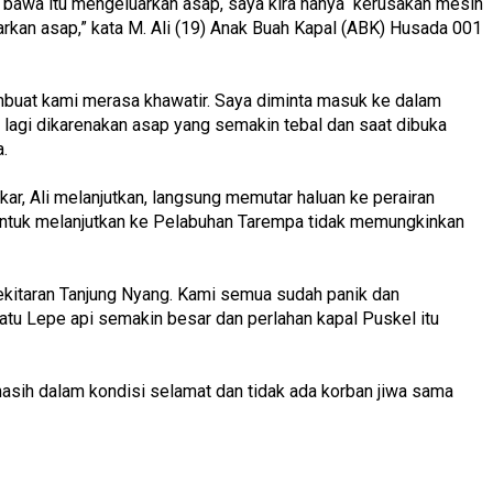
i bawa itu mengeluarkan asap, saya kira hanya kerusakan mesin
rkan asap,” kata M. Ali (19) Anak Buah Kapal (ABK) Husada 001
embuat kami merasa khawatir. Saya diminta masuk ke dalam
 lagi dikarenakan asap yang semakin tebal dan saat dibuka
.
kar, Ali melanjutkan, langsung memutar haluan ke perairan
untuk melanjutkan ke Pelabuhan Tarempa tidak memungkinkan
ekitaran Tanjung Nyang. Kami semua sudah panik dan
atu Lepe api semakin besar dan perlahan kapal Puskel itu
masih dalam kondisi selamat dan tidak ada korban jiwa sama