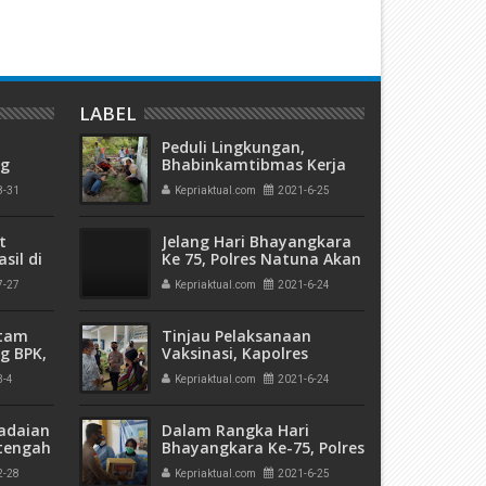
LABEL
Peduli Lingkungan,
ng
Bhabinkamtibmas Kerja
olda
Bakti Bersama Aparat
8-31
Kepriaktual.com
2021-6-25
a di
Desa dan Warga Binaan
t
Jelang Hari Bhayangkara
sil di
Ke 75, Polres Natuna Akan
Gelar Vaksinasi Massal
7-27
Kepriaktual.com
2021-6-24
atam
Tinjau Pelaksanaan
g BPK,
Vaksinasi, Kapolres
an
Natuna : Intinya Polri Juga
3-4
Kepriaktual.com
2021-6-24
ngan
Menerima Vaksin Yang
Sama Dengan Masyarakat
adaian
Dalam Rangka Hari
tengah
Bhayangkara Ke-75, Polres
h
Natuna Gelar Bakti Sosial
2-28
Kepriaktual.com
2021-6-25
 Bank