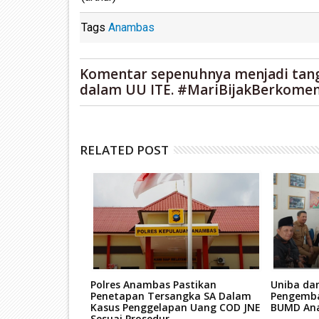
Tags
Anambas
Komentar sepenuhnya menjadi tan
dalam UU ITE. #MariBijakBerkomen
RELATED POST
antu Koarmada I
Polres Anambas Pastikan
Uniba da
n Paket
Penetapan Tersangka SA Dalam
Pengemba
yan
Kasus Penggelapan Uang COD JNE
BUMD An
Sesuai Prosedur