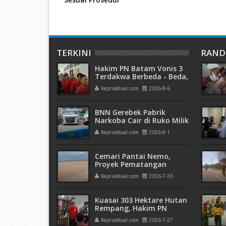
TERKINI
RAN
Hakim PN Batam Vonis 3
Terdakwa Berbeda - Beda,
Fahrurazi Muazamsyah 8
Kepriaktual.com
2026-8-6
Bulan, Azzah Azzurah dan
Risma Divonis 2 Tahun 6
Bulan
BNN Gerebek Pabrik
Narkoba Cair di Ruko Milik
AHr, Alphard Disita
Kepriaktual.com
2026-8-1
Terdaftar Atas Nama PT
Mitra Usaha Properti
Cemari Pantai Nemo,
Proyek Pematangan
Lahan Teluk Mata Ikan
Kepriaktual.com
2026-7-30
Diduga Tidak Kantongi
Izin Amdal
Kuasai 303 Hektare Hutan
Rempang, Hakim PN
Batam Vonis 6 Bulan
Kepriaktual.com
2026-7-27
Penjara Terdakwa