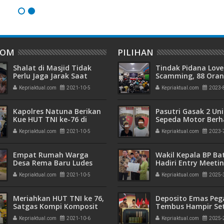
DOM
PILIHAN
Shalat di Masjid Tidak
Tindak Pidana Love
Perlu Jaga Jarak Saat
Scamming, 88 Ora
PPKM Level I
Pelaku Ditangkap P
Kepriaktual.com
2021-10-5
Kepriaktual.com
2023-
Kepri dan Polisi Cin
Batam
Kapolres Natuna Berikan
Pasutri Gasak 2 Uni
Kue HUT TNI ke-76 di
Sepeda Motor Berha
Mako Lanal Ranai
Ringkus Polisi
Kepriaktual.com
2021-10-5
Kepriaktual.com
2023-
Empat Rumah Warga
Wakil Kepala BP B
Desa Rema Baru Ludes
Hadiri Entry Meetin
Diterkam Sijago Merah
Komitmen Wujudk
Kepriaktual.com
2021-10-5
Kepriaktual.com
2025-
Pengelolaan Keua
Transparan dan
Akuntabel
Meriahkan HUT TNI ke 76,
Deposito Emas Peg
Satgas Kompi Komposit
Tembus Hampir Se
Marinir Natuna Gelar
Ton, Sehari Setela
Kepriaktual.com
2021-10-6
Kepriaktual.com
2025-
Lomba Bola Volly
Presiden Resmikan