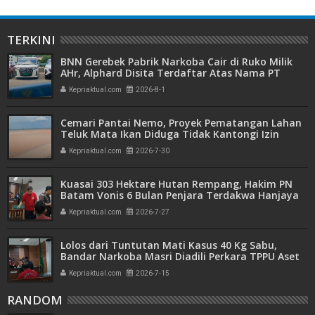
TERKINI
BNN Gerebek Pabrik Narkoba Cair di Ruko Milik
AHr, Alphard Disita Terdaftar Atas Nama PT
Mitra Usaha Properti
Kepriaktual.com
2026-8-1
Cemari Pantai Nemo, Proyek Pematangan Lahan
Teluk Mata Ikan Diduga Tidak Kantongi Izin
Amdal
Kepriaktual.com
2026-7-30
Kuasai 303 Hektare Hutan Rempang, Hakim PN
Batam Vonis 6 Bulan Penjara Terdakwa Hanjaya
Kepriaktual.com
2026-7-27
Lolos dari Tuntutan Mati Kasus 40 Kg Sabu,
Bandar Narkoba Masri Diadili Perkara TPPU Aset
Miliaran
Kepriaktual.com
2026-7-15
RANDOM