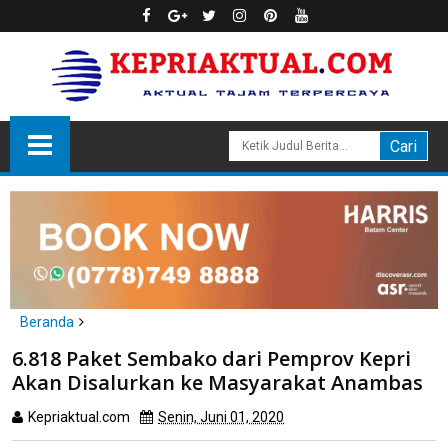
Beranda
Anambas
6.818 Paket Sembako dari Pemprov Kepri
6.818 Paket Sembako dari Pemprov Kepri Akan Disalurkan ke
Akan Disalurkan ke Masyarakat Anambas
Masyarakat Anambas
Kepriaktual.com
Senin, Juni 01, 2020
Dibaca
kali