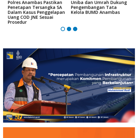
Polres Anambas Pastikan
Uniba dan Umrah Dukung
L
Penetapan Tersangka SA
Pengembangan Tata
H
e
Dalam Kasus Penggelapan
Kelola BUMD Anambas
K
Uang COD JNE Sesuai
M
Prosedur