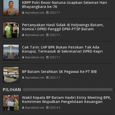
KBPP Polri Resor Natuna Ucapkan Selamat Hari
Bhayangkara ke-76
Kepriaktual.com
2022-7-1
Pertanyakan Hasil Sidak di Holywings Batam,
Komisi I DPRD Panggil DPM-PTSP Batam
Kepriaktual.com
2022-7-1
Cak Ta'in: LHP BPK Bukan Patokan Tak Ada
Korupsi, Termasuk di Sekretariat DPRD Kepri
Kepriaktual.com
2022-7-1
BP Batam Serahkan SK Pegawai Ke PT BIB
Kepriaktual.com
2022-7-1
PILIHAN
Wakil Kepala BP Batam Hadiri Entry Meeting BPK,
Komitmen Wujudkan Pengelolaan Keuangan
Transparan dan Akuntabel
Kepriaktual.com
2025-3-4