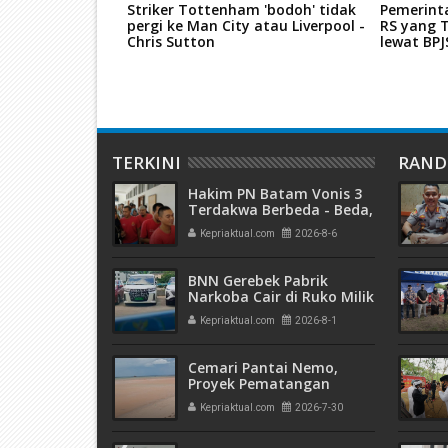
gi-Bagi Hasil
Striker Tottenham 'bodoh' tidak
Pemerint
ahanan Pangan
pergi ke Man City atau Liverpool -
RS yang T
at
Chris Sutton
lewat BP
TERKINI
RAN
Hakim PN Batam Vonis 3
Terdakwa Berbeda - Beda,
Fahrurazi Muazamsyah 8
Kepriaktual.com
2026-8-6
Bulan, Azzah Azzurah dan
Risma Divonis 2 Tahun 6
Bulan
BNN Gerebek Pabrik
Narkoba Cair di Ruko Milik
AHr, Alphard Disita
Kepriaktual.com
2026-8-1
Terdaftar Atas Nama PT
Mitra Usaha Properti
Cemari Pantai Nemo,
Proyek Pematangan
Lahan Teluk Mata Ikan
Kepriaktual.com
2026-7-30
Diduga Tidak Kantongi
Izin Amdal