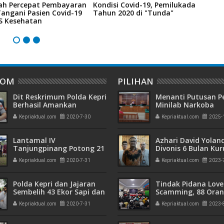
ah Percepat Pembayaran
Kondisi Covid-19, Pemilukada
C
angani Pasien Covid-19
Tahun 2020 di "Tunda"
M
JS Kesehatan
M
DOM
PILIHAN
Dit Reskrimum Polda Kepri
Menanti Putusan P
Berhasil Amankan
Minilab Narkoba
Pengguna Surat Palsu
Terdakwa Touzen
Kepriaktual.com
2020-7-30
Kepriaktual.com
2025-
"Loloskah dari Hu
Seumur Hidup atau
Lantamal IV
Azhari David Yolan
Tanjungpinang Potong 21
Divonis 6 Bulan Ku
Ekor Hewan Qurban
dan Rehabilitasi 10
Kepriaktual.com
2020-7-31
Kepriaktual.com
2023-
Polda Kepri dan Jajaran
Tindak Pidana Love
Sembelih 43 Ekor Sapi dan
Scamming, 88 Ora
34 Kambing di Hari Raya
Pelaku Ditangkap P
Kepriaktual.com
2020-7-31
Kepriaktual.com
2023-
Idul Adha 1441
Kepri dan Polisi Cin
Batam