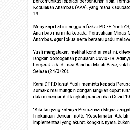
berkomunikasi apalagi bersentuhan fisik. Terma
Kepulauan Anambas (KKA), yang mana Kabupaten 
19.
Menyikapi hal ini, anggota fraksi PDI-P, Yusli.
Anambas meminta kepada, Perusahaan Migas Ma
Anambas, agar fokus serta bersatu padu melaw
Yusli mengatakan, melihat kondisi saat ini, di
langkah pencegahan penularan Covid-19. Adanya 
bergerak ada di area Bandara Matak Base, salah
Selasa (24/3/20).
Kami DPRD lanjut Yusli, meminta kepada Perus
semaksimal mungkin dengan langkah cepat tur
dalam mengambil langkah pencegahan Covid 19 
"Kita tau yang katanya Perusahaan Migas sanga
lingkungan, dengan motto “Keselamatan Adalah D
implementasi yang akurat, kongkrit, nyata, bukan