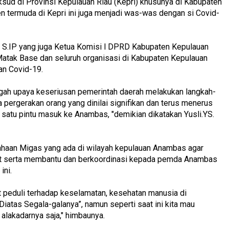
ksud di Provinsi Kepulauan Riau (Kepri) khusunya di Kabupaten
termuda di Kepri ini juga menjadi was-was dengan si Covid-
YS, S.IP yang juga Ketua Komisi l DPRD Kabupaten Kepulauan
tak Base dan seluruh organisasi di Kabupaten Kepulauan
an Covid-19.
tengah upaya keseriusan pemerintah daerah melakukan langkah-
pergerakan orang yang dinilai signifikan dan terus menerus
 satu pintu masuk ke Anambas, "demikian dikatakan Yusli.YS.
ahaan Migas yang ada di wilayah kepulauan Anambas agar
ut serta membantu dan berkoordinasi kepada pemda Anambas
ini.
t peduli terhadap keselamatan, kesehatan manusia di
iatas Segala-galanya”, namun seperti saat ini kita mau
 alakadarnya saja," himbaunya.