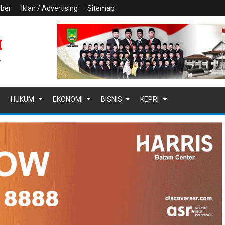
iber
Iklan / Advertising
Sitemap
HUKUM
EKONOMI
BISNIS
KEPRI