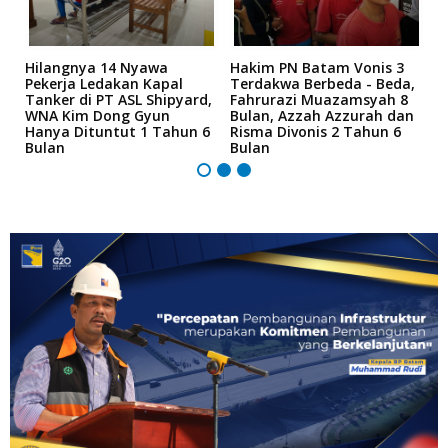
Hilangnya 14 Nyawa
Hakim PN Batam Vonis 3
B
r
Pekerja Ledakan Kapal
Terdakwa Berbeda - Beda,
N
Tanker di PT ASL Shipyard,
Fahrurazi Muazamsyah 8
A
an
WNA Kim Dong Gyun
Bulan, Azzah Azzurah dan
T
Hanya Dituntut 1 Tahun 6
Risma Divonis 2 Tahun 6
M
Bulan
Bulan