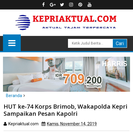
Beranda
Batam
HUT ke-74 Korps Brimob, Wakapolda Kepri
HUT ke-74 Korps Brimob, Wakapolda Kepri Sampaikan Pesan
Sampaikan Pesan Kapolri
Kapolri
Kepriaktual.com
Kamis, November 14, 2019
Dibaca
kali