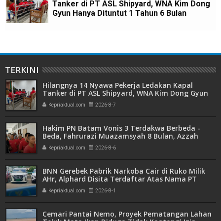
Tanker di PT ASL Shipyard, WNA Kim Dong
Gyun Hanya Dituntut 1 Tahun 6 Bulan
TERKINI
Hilangnya 14 Nyawa Pekerja Ledakan Kapal
Tanker di PT ASL Shipyard, WNA Kim Dong Gyun
Hanya Dituntut 1 Tahun 6 Bulan
Kepriaktual.com
2026-8-7
Hakim PN Batam Vonis 3 Terdakwa Berbeda -
Beda, Fahrurazi Muazamsyah 8 Bulan, Azzah
Azzurah dan Risma Divonis 2 Tahun 6 Bulan
Kepriaktual.com
2026-8-6
BNN Gerebek Pabrik Narkoba Cair di Ruko Milik
AHr, Alphard Disita Terdaftar Atas Nama PT
Mitra Usaha Properti
Kepriaktual.com
2026-8-1
Cemari Pantai Nemo, Proyek Pematangan Lahan