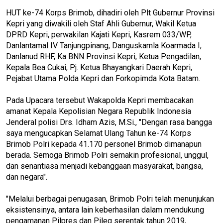
HUT ke-74 Korps Brimob, dihadiri oleh Plt Gubernur Provinsi
Kepri yang diwakili oleh Staf Ahli Gubernur, Wakil Ketua
DPRD Kepri, perwakilan Kajati Kepri, Kasrem 033/WP,
Danlantamal IV Tanjungpinang, Danguskamla Koarmada I,
Danlanud RHF, Ka BNN Provinsi Kepri, Ketua Pengadilan,
Kepala Bea Cukai, Pj. Ketua Bhayangkari Daerah Kepri,
Pejabat Utama Polda Kepri dan Forkopimda Kota Batam.
Pada Upacara tersebut Wakapolda Kepri membacakan
amanat Kepala Kepolisian Negara Republik Indonesia
Jenderal polisi Drs. Idham Azis, M.Si., "Dengan rasa bangga
saya mengucapkan Selamat Ulang Tahun ke-74 Korps
Brimob Polri kepada 41.170 personel Brimob dimanapun
berada. Semoga Brimob Polri semakin profesional, unggul,
dan senantiasa menjadi kebanggaan masyarakat, bangsa,
dan negara".
"Melalui berbagai penugasan, Brimob Polri telah menunjukan
eksistensinya, antara lain keberhasilan dalam mendukung
pengamanan Pilpres dan Pileg serentak tahun 2019,