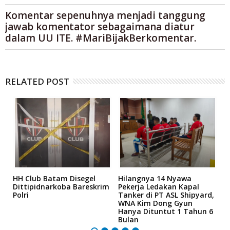
Komentar sepenuhnya menjadi tanggung
jawab komentator sebagaimana diatur
dalam UU ITE. #MariBijakBerkomentar.
RELATED POST
HH Club Batam Disegel
Hilangnya 14 Nyawa
H
an
Dittipidnarkoba Bareskrim
Pekerja Ledakan Kapal
T
Polri
Tanker di PT ASL Shipyard,
F
WNA Kim Dong Gyun
B
Hanya Dituntut 1 Tahun 6
R
Bulan
B