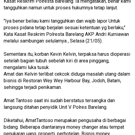
Kasat Reskrim Polresta Barelang. Ia mengatakan, benar kami
tangguhkan namun untuk proses hukumnya tetap lanjut.
"Iya bener beliau kami tangguhkan dan wajib lapor Untuk
proses pidana tetap berjalan sesuai ketentuan yg berlaku,"
Kata Kasat Reskrim Polresta Barelang AKP Andri Kurniawan
melalui sambungan selularnya , Selasa (21/05).
Sementara itu, korban Kevin Kelvin, terpaksa harus dioperasi
setelah bagian tubuh sebelah kiri di area pinggang,
mengalami luka tusuk.
Amat dan Kelvin terlibat cekcok diduga masalah utang dalam
bisnis di Restoran Wey Wey Harbour Bay, Jodoh, Batam,
sehingga terjadi penikaman.
Amat Tantoso saat ini sudah berstatus tersangka dan
langsung ditahan penyidik Unit V Polres Barelang.
Diketahui, AmatTantoso merupakan pengusaha di berbagai
bidang. Beberapa diantaranya money changer atau tempat
penukaran uang, properti, perhotelan. Bisnis money