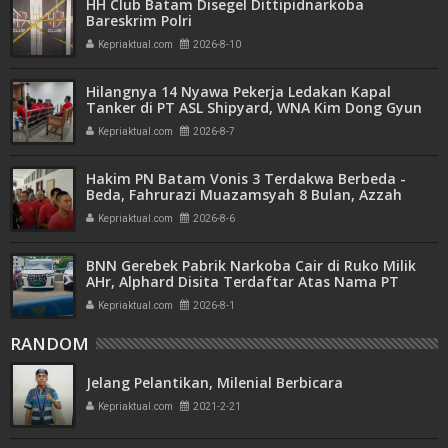
HH Club Batam Disegel Dittipidnarkoba
Bareskrim Polri
Kepriaktual.com
2026-8-10
Hilangnya 14 Nyawa Pekerja Ledakan Kapal
Tanker di PT ASL Shipyard, WNA Kim Dong Gyun
Hanya Dituntut 1 Tahun 6 Bulan
Kepriaktual.com
2026-8-7
Hakim PN Batam Vonis 3 Terdakwa Berbeda -
Beda, Fahrurazi Muazamsyah 8 Bulan, Azzah
Azzurah dan Risma Divonis 2 Tahun 6 Bulan
Kepriaktual.com
2026-8-6
BNN Gerebek Pabrik Narkoba Cair di Ruko Milik
AHr, Alphard Disita Terdaftar Atas Nama PT
Mitra Usaha Properti
Kepriaktual.com
2026-8-1
RANDOM
Jelang Pelantikan, Milenial Berbicara
Kepriaktual.com
2021-2-21