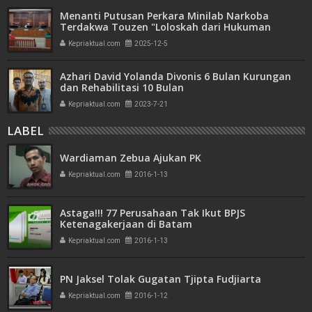
Menanti Putusan Perkara Minilab Narkoba
Terdakwa Touzen "Loloskah dari Hukuman
Seumur Hidup atau Mati"
Kepriaktual.com
2025-12-5
Azhari David Yolanda Divonis 6 Bulan Kurungan
dan Rehabilitasi 10 Bulan
Kepriaktual.com
2023-7-21
LABEL
Wardiaman Zebua Ajukan PK
Kepriaktual.com
2016-1-13
Astaga!!! 77 Perusahaan Tak Ikut BPJS
Ketenagakerjaan di Batam
Kepriaktual.com
2016-1-13
PN Jaksel Tolak Gugatan Tjipta Fudjiarta
Kepriaktual.com
2016-1-12