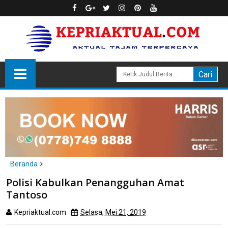
Beranda
Batam
hukum
Polisi Kabulkan Penangguhan Amat Tantoso
Polisi Kabulkan Penangguhan Amat
Tantoso
Kepriaktual.com
Selasa, Mei 21, 2019
Dibaca
kali