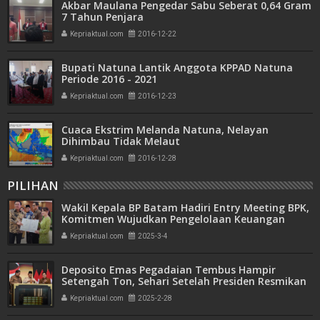
Akbar Maulana Pengedar Sabu Seberat 0,64 Gram
7 Tahun Penjara
Kepriaktual.com
2016-12-22
Bupati Natuna Lantik Anggota KPPAD Natuna
Periode 2016 - 2021
Kepriaktual.com
2016-12-23
Cuaca Ekstrim Melanda Natuna, Nelayan
Dihimbau Tidak Melaut
Kepriaktual.com
2016-12-28
PILIHAN
Wakil Kepala BP Batam Hadiri Entry Meeting BPK,
Komitmen Wujudkan Pengelolaan Keuangan
Transparan dan Akuntabel
Kepriaktual.com
2025-3-4
Deposito Emas Pegadaian Tembus Hampir
Setengah Ton, Sehari Setelah Presiden Resmikan
Bank Emas
Kepriaktual.com
2025-2-28