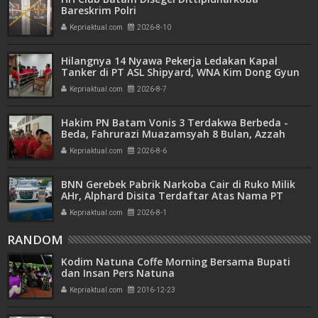
Bareskrim Polri
Kepriaktual.com
2026-8-10
Hilangnya 14 Nyawa Pekerja Ledakan Kapal
Tanker di PT ASL Shipyard, WNA Kim Dong Gyun
Hanya Dituntut 1 Tahun 6 Bulan
Kepriaktual.com
2026-8-7
Hakim PN Batam Vonis 3 Terdakwa Berbeda -
Beda, Fahrurazi Muazamsyah 8 Bulan, Azzah
Azzurah dan Risma Divonis 2 Tahun 6 Bulan
Kepriaktual.com
2026-8-6
BNN Gerebek Pabrik Narkoba Cair di Ruko Milik
AHr, Alphard Disita Terdaftar Atas Nama PT
Mitra Usaha Properti
Kepriaktual.com
2026-8-1
RANDOM
Kodim Natuna Coffe Morning Bersama Bupati
dan Insan Pers Natuna
Kepriaktual.com
2016-12-23