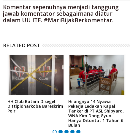
Komentar sepenuhnya menjadi tanggung
jawab komentator sebagaimana diatur
dalam UU ITE. #MariBijakBerkomentar.
RELATED POST
HH Club Batam Disegel
Hilangnya 14 Nyawa
H
an
Dittipidnarkoba Bareskrim
Pekerja Ledakan Kapal
T
Polri
Tanker di PT ASL Shipyard,
F
WNA Kim Dong Gyun
B
Hanya Dituntut 1 Tahun 6
R
Bulan
B