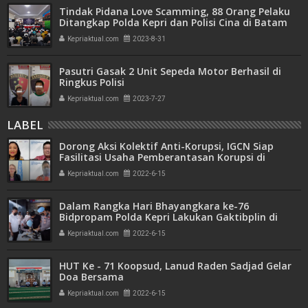
Tindak Pidana Love Scamming, 88 Orang Pelaku
Ditangkap Polda Kepri dan Polisi Cina di Batam
Kepriaktual.com
2023-8-31
Pasutri Gasak 2 Unit Sepeda Motor Berhasil di
Ringkus Polisi
Kepriaktual.com
2023-7-27
LABEL
Dorong Aksi Kolektif Anti-Korupsi, IGCN Siap
Fasilitasi Usaha Pemberantasan Korupsi di
Indonesia
Kepriaktual.com
2022-6-15
Dalam Rangka Hari Bhayangkara ke-76
Bidpropam Polda Kepri Lakukan Gaktibplin di
Polres Karimun
Kepriaktual.com
2022-6-15
HUT Ke - 71 Koopsud, Lanud Raden Sadjad Gelar
Doa Bersama
Kepriaktual.com
2022-6-15