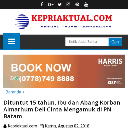
Beranda
Batam
hukum
Dituntut 15 tahun, Ibu dan Abang Korban
Dituntut 15 tahun, Ibu dan Abang Korban Almarhum Deli Cinta
Almarhum Deli Cinta Mengamuk di PN
Mengamuk di PN Batam
Batam
Kepriaktual.com
Kamis, Agustus 02, 2018
Dibaca
kali