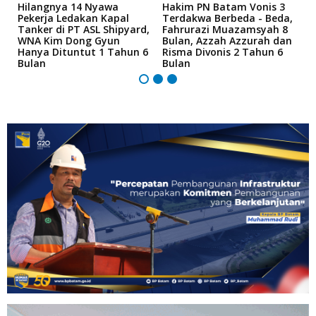
Hilangnya 14 Nyawa
Hakim PN Batam Vonis 3
B
r
Pekerja Ledakan Kapal
Terdakwa Berbeda - Beda,
N
Tanker di PT ASL Shipyard,
Fahrurazi Muazamsyah 8
A
an
WNA Kim Dong Gyun
Bulan, Azzah Azzurah dan
T
Hanya Dituntut 1 Tahun 6
Risma Divonis 2 Tahun 6
M
Bulan
Bulan