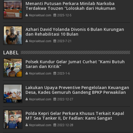
Menanti Putusan Perkara Minilab Narkoba
Terdakwa Touzen "Loloskah dari Hukuman
Seumur Hidup atau Mati"
Kepriaktual.com
2025-12-5
Azhari David Yolanda Divonis 6 Bulan Kurungan
dan Rehabilitasi 10 Bulan
Kepriaktual.com
2023-7-21
LABEL
Polsek Kundur Gelar Jumat Curhat "Kami Butuh
Saran dan Kritik"
Kepriaktual.com
2023-1-6
Lakukan Upaya Preventive Pengelolaan Keuangan
Desa, Kades Gemuruh Gandeng BPKP Perwakilan
Kepri
Kepriaktual.com
2022-12-27
Polda Kepri Gelar Perkara Khusus Terkait Kapal
MT Sea Tanker II, Dr Fadlan: Kami Sangat
Mengapresiasi
Kepriaktual.com
2022-12-28