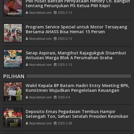
PWI Pusat Bantah Pernyataan Hendry Ch. Bangun
tentang Penunjukan Plt Ketua PWI Kepri
Kepriaktual.com
2025-2-13
Program Service Special untuk Motor Tersayang
Bersama AHASS Bisa Hemat 15 Persen
Kepriaktual.com
2025-2-13
Serap Aspirasi, Mangihut Rajagukguk Disambut
Antusias Warga Blok A Perumahan Graha
Legenda Malaka
Kepriaktual.com
2025-2-13
PILIHAN
Wakil Kepala BP Batam Hadiri Entry Meeting BPK,
Komitmen Wujudkan Pengelolaan Keuangan
Transparan dan Akuntabel
Kepriaktual.com
2025-3-4
Deposito Emas Pegadaian Tembus Hampir
Setengah Ton, Sehari Setelah Presiden Resmikan
Bank Emas
Kepriaktual.com
2025-2-28