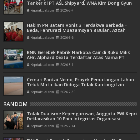
Tanker di PT ASL Shipyard, WNA Kim Dong Gyun
Hanya Dituntut 1 Tahun 6 Bulan
Kepriaktual.com
2026-8-7
Hakim PN Batam Vonis 3 Terdakwa Berbeda -
Beda, Fahrurazi Muazamsyah 8 Bulan, Azzah
Azzurah dan Risma Divonis 2 Tahun 6 Bulan
Kepriaktual.com
2026-8-6
BNN Gerebek Pabrik Narkoba Cair di Ruko Milik
AHr, Alphard Disita Terdaftar Atas Nama PT
Mitra Usaha Properti
Kepriaktual.com
2026-8-1
Cemari Pantai Nemo, Proyek Pematangan Lahan
Teluk Mata Ikan Diduga Tidak Kantongi Izin
Amdal
Kepriaktual.com
2026-7-30
RANDOM
Tolak Dualisme Kepengurusan, Anggota PWI Kepri
Deklarasikan 10 Poin Integritas Organisasi
Kepriaktual.com
2025-2-14