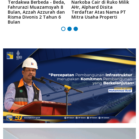
Terdakwa Berbeda - Beda,
Narkoba Cair di Ruko Milik
P
Fahrurazi Muazamsyah 8
AHr, Alphard Disita
T
Bulan, Azzah Azzurah dan
Terdaftar Atas Nama PT
T
Risma Divonis 2 Tahun 6
Mitra Usaha Properti
Bulan