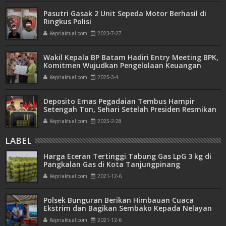
Pasutri Gasak 2 Unit Sepeda Motor Berhasil di
Ringkus Polisi
Kepriaktual.com
2023-7-27
Wakil Kepala BP Batam Hadiri Entry Meeting BPK,
Komitmen Wujudkan Pengelolaan Keuangan
Transparan dan Akuntabel
Kepriaktual.com
2025-3-4
Deposito Emas Pegadaian Tembus Hampir
Setengah Ton, Sehari Setelah Presiden Resmikan
Bank Emas
Kepriaktual.com
2025-2-28
LABEL
Harga Eceran Tertinggi Tabung Gas LpG 3 kg di
Pangkalan Gas di Kota Tanjungpinang
Kepriaktual.com
2021-12-6
Polsek Bunguran Berikan Himbauan Cuaca
Ekstrim dan Bagikan Sembako Kepada Nelayan
Kepriaktual.com
2021-12-6