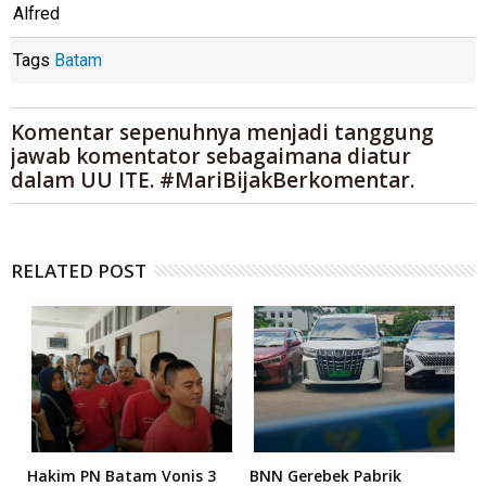
Alfred
Tags
Batam
Komentar sepenuhnya menjadi tanggung
jawab komentator sebagaimana diatur
dalam UU ITE. #MariBijakBerkomentar.
RELATED POST
n
Hakim PN Batam Vonis 3
BNN Gerebek Pabrik
C