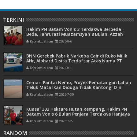
TERKINI
Hakim PN Batam Vonis 3 Terdakwa Berbeda -
Beda, Fahrurazi Muazamsyah 8 Bulan, Azzah
Azzurah dan Risma Divonis 2 Tahun 6 Bulan
Kepriaktual.com
2026-8-6
BNN Gerebek Pabrik Narkoba Cair di Ruko Milik
AHr, Alphard Disita Terdaftar Atas Nama PT
Mitra Usaha Properti
Kepriaktual.com
2026-8-1
Cemari Pantai Nemo, Proyek Pematangan Lahan
Teluk Mata Ikan Diduga Tidak Kantongi Izin
Amdal
Kepriaktual.com
2026-7-30
Kuasai 303 Hektare Hutan Rempang, Hakim PN
Batam Vonis 6 Bulan Penjara Terdakwa Hanjaya
Kepriaktual.com
2026-7-27
RANDOM