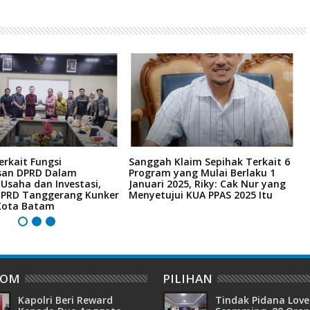
Terkait Fungsi
Sanggah Klaim Sepihak Terkait 6
D
san DPRD Dalam
Program yang Mulai Berlaku 1
K
 Usaha dan Investasi,
Januari 2025, Riky: Cak Nur yang
A
 DPRD Tanggerang Kunker
Menyetujui KUA PPAS 2025 Itu
Kota Batam
DOM
PILIHAN
Kapolri Beri Reward
Tindak Pidana Love