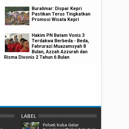
Buralimar: Dispar Kepri
Pastikan Terus Tingkatkan
Promosi Wisata Kepri
Hakim PN Batam Vonis 3
Terdakwa Berbeda - Beda,
Fahrurazi Muazamsyah 8
Bulan, Azzah Azzurah dan
Risma Divonis 2 Tahun 6 Bulan
PRD Dengarkan Jawaban Wali
Rapat Paripurna, DPRD Kota
ota Batam Terkait Ranperda
Batam Bentuk Dua Pansus d
ngkutan Umum Massal
Bahas Dua Ranperda
LABEL
Polsek Kuba Gelar