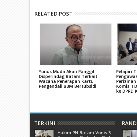
RELATED POST
 Pemilukada
Yunus Muda Akan Panggil
Pelajari 
unda"
Disperindag Batam Terkait
Pengawa
Wacana Penerapan Kartu
Perizinan
Pengendali BBM Bersubsidi
Komisi I
ke DPRD 
TERKINI
RAN
Hakim PN Batam Vonis 3