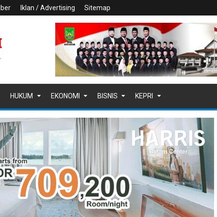
iber
Iklan / Advertising
Sitemap
HUKUM
EKONOMI
BISNIS
KEPRI