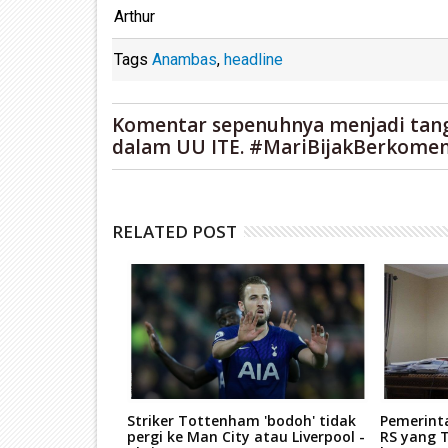
Arthur
Tags
Anambas
,
headline
Komentar sepenuhnya menjadi tan
dalam UU ITE. #MariBijakBerkomen
RELATED POST
gi-Bagi Hasil
Striker Tottenham 'bodoh' tidak
Pemerint
ahanan Pangan
pergi ke Man City atau Liverpool -
RS yang T