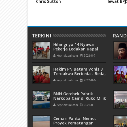
at
Chris Sutton
lewat BP
TERKINI
RAN
Hilangnya 14 Nyawa
Pekerja Ledakan Kapal
Tanker di PT ASL Shipyard,
Kepriaktual.com
2026-8-7
WNA Kim Dong Gyun
Hanya Dituntut 1 Tahun 6
Bulan
Hakim PN Batam Vonis 3
Terdakwa Berbeda - Beda,
Fahrurazi Muazamsyah 8
Kepriaktual.com
2026-8-6
Bulan, Azzah Azzurah dan
Risma Divonis 2 Tahun 6
Bulan
BNN Gerebek Pabrik
Narkoba Cair di Ruko Milik
AHr, Alphard Disita
Kepriaktual.com
2026-8-1
Terdaftar Atas Nama PT
Mitra Usaha Properti
Cemari Pantai Nemo,
Proyek Pematangan