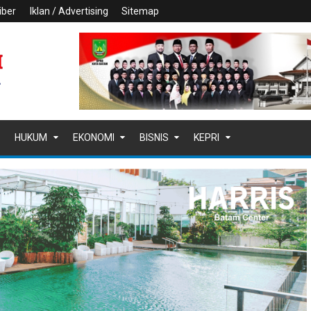
iber
Iklan / Advertising
Sitemap
HUKUM
EKONOMI
BISNIS
KEPRI