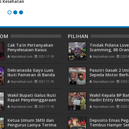
JS Kesehatan
M
DOM
PILIHAN
Cak Ta'in Pertanyakan
Tindak Pidana Love
Penyelesaian Kasus
Scamming, 88 Ora
Rekening Penampungan
Pelaku Ditangkap P
Kepriaktual.com
2021-11-18
Kepriaktual.com
2023-
Pemko Batam di Bank
Kepri dan Polisi Cin
Riau
Batam
Dekranasda Gayo Lues
Pasutri Gasak 2 Uni
Ikuti Pameran di Banda
Sepeda Motor Berha
Aceh
Ringkus Polisi
Kepriaktual.com
2021-11-18
Kepriaktual.com
2023-
Wakil Bupati Galus Ikuti
Wakil Kepala BP B
Rapat Penyelenggaraan
Hadiri Entry Meetin
FGD-SDI-PST
Komitmen Wujudk
Kepriaktual.com
2021-11-18
Kepriaktual.com
2025-
Pengelolaan Keua
Transparan dan
Akuntabel
Ketua Umum SMSI dan
Deposito Emas Peg
Pengurus Lainya Terima
Tembus Hampir Se