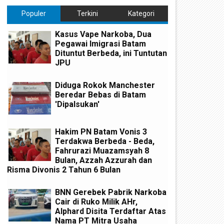
Populer
Terkini
Kategori
Kasus Vape Narkoba, Dua
Pegawai Imigrasi Batam
Dituntut Berbeda, ini Tuntutan
JPU
Diduga Rokok Manchester
Beredar Bebas di Batam
'Dipalsukan'
Hakim PN Batam Vonis 3
Terdakwa Berbeda - Beda,
Fahrurazi Muazamsyah 8
Bulan, Azzah Azzurah dan
Risma Divonis 2 Tahun 6 Bulan
BNN Gerebek Pabrik Narkoba
Cair di Ruko Milik AHr,
egah Penyebaran Covid-19,
Laporkan SPT ke DJP, Jika Ti
Alphard Disita Terdaftar Atas
enPANRB Minta ASN Tidak
WP di "Denda"
Nama PT Mitra Usaha