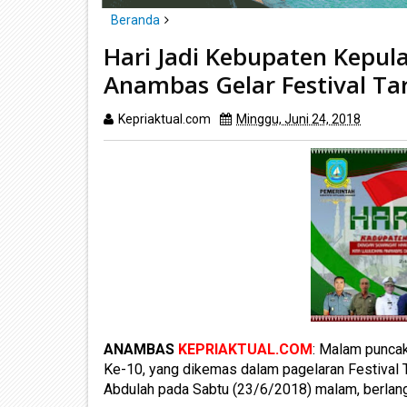
Beranda
Anambas
headline
Hari Jadi Kebupaten Kepu
Hari Jadi Kebupaten Kepulauan Anambas ke 10, Pe
Anambas Gelar Festival T
Kepriaktual.com
Minggu, Juni 24, 2018
Dibac
ANAMBAS
KEPRIAKTUAL.COM
: Malam punca
Ke-10, yang dikemas dalam pagelaran Festival 
Abdulah pada Sabtu (23/6/2018) malam, berlan