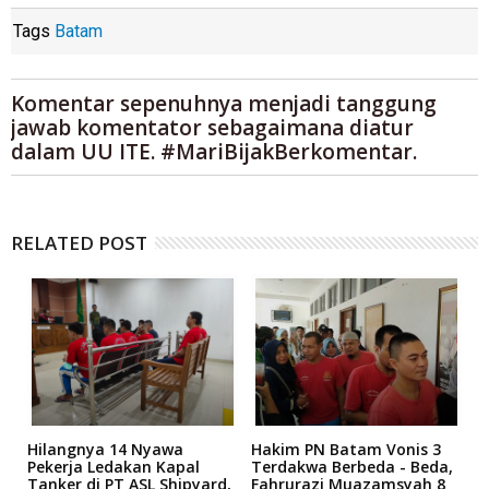
Tags
Batam
Komentar sepenuhnya menjadi tanggung
jawab komentator sebagaimana diatur
dalam UU ITE. #MariBijakBerkomentar.
RELATED POST
Hilangnya 14 Nyawa
Hakim PN Batam Vonis 3
B
r
Pekerja Ledakan Kapal
Terdakwa Berbeda - Beda,
N
Tanker di PT ASL Shipyard,
Fahrurazi Muazamsyah 8
A