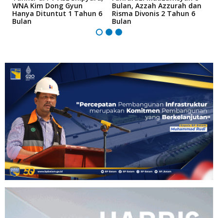
an
WNA Kim Dong Gyun
Bulan, Azzah Azzurah dan
T
Hanya Dituntut 1 Tahun 6
Risma Divonis 2 Tahun 6
M
Bulan
Bulan