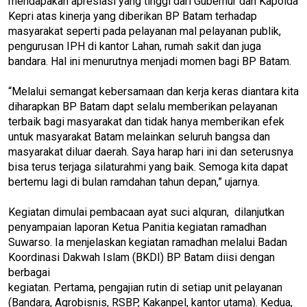
mendapakan apresiasi yang tinggi dari Gubernur dan Kapolda
Kepri atas kinerja yang diberikan BP Batam terhadap
masyarakat seperti pada pelayanan mal pelayanan publik,
pengurusan IPH di kantor Lahan, rumah sakit dan juga
bandara. Hal ini menurutnya menjadi momen bagi BP Batam.
“Melalui semangat kebersamaan dan kerja keras diantara kita
diharapkan BP Batam dapt selalu memberikan pelayanan
terbaik bagi masyarakat dan tidak hanya memberikan efek
untuk masyarakat Batam melainkan seluruh bangsa dan
masyarakat diluar daerah. Saya harap hari ini dan seterusnya
bisa terus terjaga silaturahmi yang baik. Semoga kita dapat
bertemu lagi di bulan ramdahan tahun depan,” ujarnya.
Kegiatan dimulai pembacaan ayat suci alquran, dilanjutkan
penyampaian laporan Ketua Panitia kegiatan ramadhan
Suwarso. Ia menjelaskan kegiatan ramadhan melalui Badan
Koordinasi Dakwah Islam (BKDI) BP Batam diisi dengan
berbagai
kegiatan. Pertama, pengajian rutin di setiap unit pelayanan
(Bandara, Agrobisnis, RSBP, Kakanpel, kantor utama). Kedua,