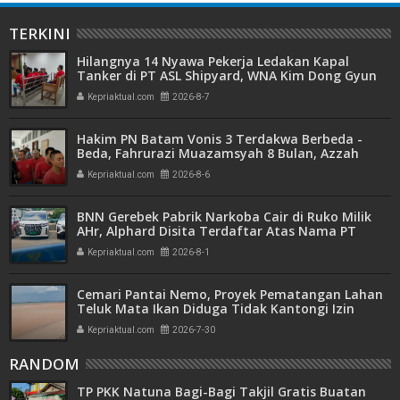
TERKINI
Hilangnya 14 Nyawa Pekerja Ledakan Kapal
Tanker di PT ASL Shipyard, WNA Kim Dong Gyun
Hanya Dituntut 1 Tahun 6 Bulan
Kepriaktual.com
2026-8-7
Hakim PN Batam Vonis 3 Terdakwa Berbeda -
Beda, Fahrurazi Muazamsyah 8 Bulan, Azzah
Azzurah dan Risma Divonis 2 Tahun 6 Bulan
Kepriaktual.com
2026-8-6
BNN Gerebek Pabrik Narkoba Cair di Ruko Milik
AHr, Alphard Disita Terdaftar Atas Nama PT
Mitra Usaha Properti
Kepriaktual.com
2026-8-1
Cemari Pantai Nemo, Proyek Pematangan Lahan
Teluk Mata Ikan Diduga Tidak Kantongi Izin
Amdal
Kepriaktual.com
2026-7-30
RANDOM
TP PKK Natuna Bagi-Bagi Takjil Gratis Buatan