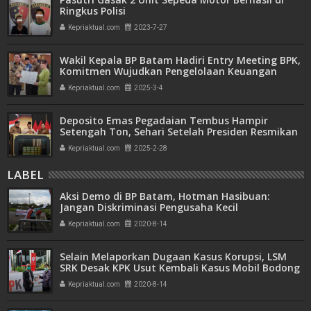
Ringkus Polisi
Kepriaktual.com
2023-7-27
Wakil Kepala BP Batam Hadiri Entry Meeting BPK,
Komitmen Wujudkan Pengelolaan Keuangan
Transparan dan Akuntabel
Kepriaktual.com
2025-3-4
Deposito Emas Pegadaian Tembus Hampir
Setengah Ton, Sehari Setelah Presiden Resmikan
Bank Emas
Kepriaktual.com
2025-2-28
LABEL
Aksi Demo di BP Batam, Hotman Hasibuan:
Jangan Diskriminasi Pengusaha Kecil
Kepriaktual.com
2020-8-14
Selain Melaporkan Dugaan Kasus Korupsi, LSM
SRK Desak KPK Usut Kembali Kasus Mobil Bodong
di Batam
Kepriaktual.com
2020-8-14