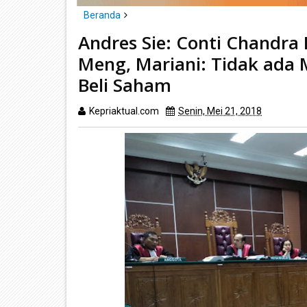
Beranda
headline
hukum
Andres Sie: Conti Chandra
Andres Sie: Conti Chandra Bayar Saham Saya Lewa
Meng, Mariani: Tidak ada
Beli Saham
Beli Saham
Kepriaktual.com
Senin, Mei 21, 2018
Dibaca
k