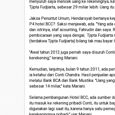
menyuruh saya mencek uang ke rekeningnya, kat
Tjipta Fudjiarta, sebesar 29 miliar lebih. Uang it
Jaksa Penuntut Umum, Hendarsyah bertanya kepad
P4 hotel BCC?. Saksi menjawab, ada. "Yang ada dala
dan istrinya, staf acounting, Fahrudin dan saya.
pembicaraan yang saya dengar, Tjipta Fudjiart
(terdakwa Tjipta Fudjiarta) bilang tak mau bayar l
"Awal tahun 2012 juga pernah saya disuruh Cont
kerekening," terang Mariani.
Kemudian, lanjutnya, bulan 9 tahun 2011, ada penj
ia ketahui dari Conti Chandra. Hasil penjualan a
melalui Bank BCA dan Bank Mustika. "Uang yang d
sebesar 14 miliar," kata Mariani.
Selama pembangunan Hotel BCC, ada sumber dan
itu masuk ke rekening pribadi Conti, itu untuk 
digunakan lagi saat itu, karena hanya satu pem
kerekeningnya pribadi," ujar Mariani.