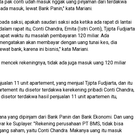
a pak conti udah masuk nggak uang pinjaman dari terdakwa
u ada masuk, lewat Bank Panin," kata Mariani.
a saksi, apakah saudari saksi ada ketika ada rapat di lantai
m rapat itu, Conti Chandra, Ernita (Istri Conti), Tjipta Fudjiarta
 Rapat waktu itu masalah pembayaran 120 miliar. Ada
a mengatakan akan membayar dengan uang tunai kes, dia
ewat bank, karena ini bisnis," kata Mariani.
i mencek rekeningnya, tidak ada juga masuk uang 120 miliar
ualan 11 unit apartement, yang menjual Tjipta Fudjiarta, dan itu
partement itu disetor terdakwa kerekening pribadi Conti Chandra,
isetor terdakwa hasil penjualan 11 unit apartemen itu,
a yang dipinjam dari Bank Panin dan Bank Ekonomi. Dan uang
bayar ke Suplayer. "Rekening perusahaan PT BMS, tidak bisa
egang saham, yaitu Conti Chandra. Makanya uang itu masuk