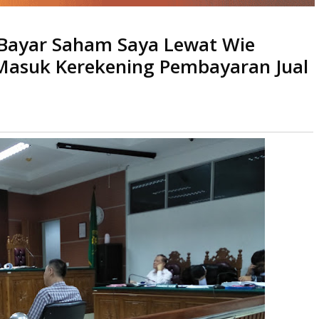
 Bayar Saham Saya Lewat Wie
t Wie Meng, Mariani: Tidak ada Masuk Kerekening Pembayaran Jual
 Masuk Kerekening Pembayaran Jual
ali