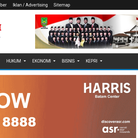
iber
Iklan / Advertising
Sitemap
HUKUM
EKONOMI
BISNIS
KEPRI