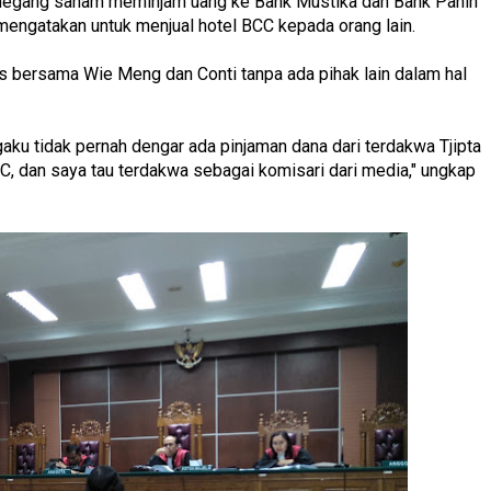
pemegang saham meminjam uang ke Bank Mustika dan Bank Panin
 mengatakan untuk menjual hotel BCC kepada orang lain.
ris bersama Wie Meng dan Conti tanpa ada pihak lain dalam hal
aku tidak pernah dengar ada pinjaman dana dari terdakwa Tjipta
BCC, dan saya tau terdakwa sebagai komisari dari media," ungkap