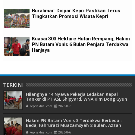
Buralimar: Dispar Kepri Pastikan Terus
Tingkatkan Promosi Wisata Kepri
Kuasai 303 Hektare Hutan Rempang, Hakim
PN Batam Vonis 6 Bulan Penjara Terdakwa
Hanjaya
TERKINI
Hilangnya 14 Nyawa Pekerja Ledakan Kapal
Tanker di PT ASL Shipyard, WNA Kim Dong Gyun
Hanya Dituntut 1 Tahun 6 Bulan
Kepriaktual.com
2026-8-7
Hakim PN Batam Vonis 3 Terdakwa Berbeda -
Beda, Fahrurazi Muazamsyah 8 Bulan, Azzah
Azzurah dan Risma Divonis 2 Tahun 6 Bulan
Kepriaktual.com
2026-8-6