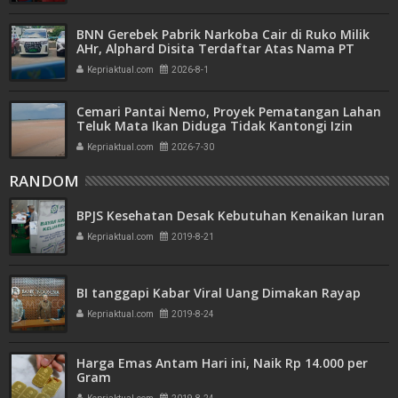
BNN Gerebek Pabrik Narkoba Cair di Ruko Milik
AHr, Alphard Disita Terdaftar Atas Nama PT
Mitra Usaha Properti
Kepriaktual.com
2026-8-1
Cemari Pantai Nemo, Proyek Pematangan Lahan
Teluk Mata Ikan Diduga Tidak Kantongi Izin
Amdal
Kepriaktual.com
2026-7-30
RANDOM
BPJS Kesehatan Desak Kebutuhan Kenaikan Iuran
Kepriaktual.com
2019-8-21
BI tanggapi Kabar Viral Uang Dimakan Rayap
Kepriaktual.com
2019-8-24
Harga Emas Antam Hari ini, Naik Rp 14.000 per
Gram