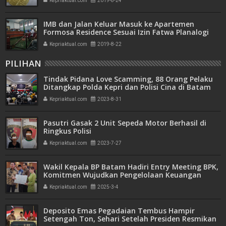
Kepriaktual.com
2019-8-24
IMB dan Jalan Keluar Masuk ke Apartemen
Formosa Residence Sesuai Izin Fatwa Planalogi
Kepriaktual.com
2019-8-22
PILIHAN
Tindak Pidana Love Scamming, 88 Orang Pelaku
Ditangkap Polda Kepri dan Polisi Cina di Batam
Kepriaktual.com
2023-8-31
Pasutri Gasak 2 Unit Sepeda Motor Berhasil di
Ringkus Polisi
Kepriaktual.com
2023-7-27
Wakil Kepala BP Batam Hadiri Entry Meeting BPK,
Komitmen Wujudkan Pengelolaan Keuangan
Transparan dan Akuntabel
Kepriaktual.com
2025-3-4
Deposito Emas Pegadaian Tembus Hampir
Setengah Ton, Sehari Setelah Presiden Resmikan