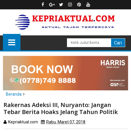
Beranda
headline
politik
Rakernas Adeksi III, Nuryanto: Jangan
Rakernas Adeksi III, Nuryanto: Jangan Tebar Berita Hoaks Jelang
Tebar Berita Hoaks Jelang Tahun Politik
Tahun Politik
Kepriaktual.com
Rabu, Maret 07, 2018
Dibaca
kali