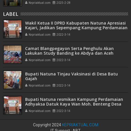
Bank Emas
Kepriaktual.com
2025-2-28
LABEL
Wakil Ketua II DPRD Kabupaten Natuna Apresiasi
Kajari, Jadikan Sepempang Kampung Perdamaian
Addhyaksa
Kepriaktual.com
2022-3-14
Camat Blangpegayon Serta Penghulu Akan
Lakukan Study Banding ke Abdya dan Aceh
Selatan
Kepriaktual.com
2022-3-14
Bupati Natuna Tinjau Vaksinasi di Desa Batu
Gajah
Kepriaktual.com
2022-3-14
Bupati Natuna resmikan Kampung Perdamaian
Adhyaksa Datuk Kaya Wan Moh. Benteng Desa
Sepempang
Kepriaktual.com
2022-3-14
Copyright 2024
KEPRIAKTUAL.COM
IT Support : ABT