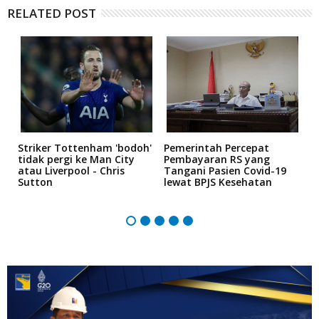
RELATED POST
Striker Tottenham 'bodoh'
Pemerintah Percepat
K
tidak pergi ke Man City
Pembayaran RS yang
P
atau Liverpool - Chris
Tangani Pasien Covid-19
"
Sutton
lewat BPJS Kesehatan
5