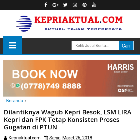
Beranda
Batam
Dilantiknya Wagub Kepri Besok, LSM LIRA
Dilantiknya Wagub Kepri Besok, LSM LIRA Kepri dan FPK Tetap
Kepri dan FPK Tetap Konsisten Proses
Konsisten Proses Gugatan di PTUN
Gugatan di PTUN
Kepriaktual.com
Senin, Maret 26, 2018
Dibaca
kali