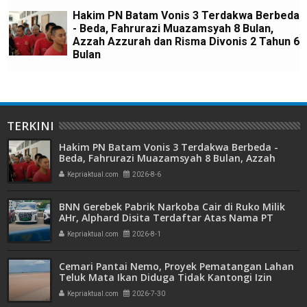
Hakim PN Batam Vonis 3 Terdakwa Berbeda
- Beda, Fahrurazi Muazamsyah 8 Bulan,
Azzah Azzurah dan Risma Divonis 2 Tahun 6
Bulan
TERKINI
Hakim PN Batam Vonis 3 Terdakwa Berbeda -
Beda, Fahrurazi Muazamsyah 8 Bulan, Azzah
Azzurah dan Risma Divonis 2 Tahun 6 Bulan
Kepriaktual.com
2026-8-6
BNN Gerebek Pabrik Narkoba Cair di Ruko Milik
AHr, Alphard Disita Terdaftar Atas Nama PT
Mitra Usaha Properti
Kepriaktual.com
2026-8-1
Cemari Pantai Nemo, Proyek Pematangan Lahan
Teluk Mata Ikan Diduga Tidak Kantongi Izin
Amdal
Kepriaktual.com
2026-7-30