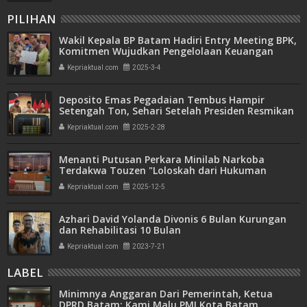
PILIHAN
Wakil Kepala BP Batam Hadiri Entry Meeting BPK,
Komitmen Wujudkan Pengelolaan Keuangan
Transparan dan Akuntabel
Kepriaktual.com
2025-3-4
Deposito Emas Pegadaian Tembus Hampir
Setengah Ton, Sehari Setelah Presiden Resmikan
Bank Emas
Kepriaktual.com
2025-2-28
Menanti Putusan Perkara Minilab Narkoba
Terdakwa Touzen "Loloskah dari Hukuman
Seumur Hidup atau Mati"
Kepriaktual.com
2025-12-5
Azhari David Yolanda Divonis 6 Bulan Kurungan
dan Rehabilitasi 10 Bulan
Kepriaktual.com
2023-7-21
LABEL
Minimnya Anggaran Dari Pemerintah, Ketua
DPRD Batam: Kami Malu PMI Kota Batam