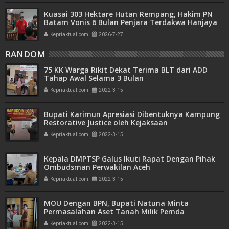
Kuasai 303 Hektare Hutan Rempang, Hakim PN
Batam Vonis 6 Bulan Penjara Terdakwa Hanjaya
Kepriaktual.com
2026-7-27
RANDOM
75 KK Warga Rikit Dekat Terima BLT dari ADD
Tahap Awal Selama 3 Bulan
Kepriaktual.com
2022-3-15
Bupati Karimun Apresiasi Dibentuknya Kampung
Restorative Justice oleh Kejaksaan
Kepriaktual.com
2022-3-15
Kepala DMPTSP Galus Ikuti Rapat Dengan Pihak
Ombudsman Perwakilan Aceh
Kepriaktual.com
2022-3-15
MOU Dengan BPN, Bupati Natuna Minta
Permasalahan Aset Tanah Milik Pemda
Diselesaikan
Kepriaktual.com
2022-3-15