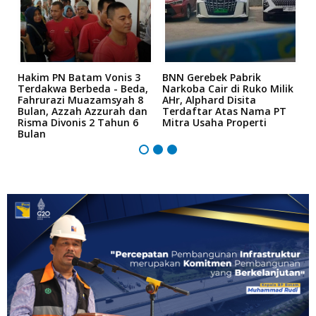
n
Hakim PN Batam Vonis 3
BNN Gerebek Pabrik
C
Terdakwa Berbeda - Beda,
Narkoba Cair di Ruko Milik
P
Fahrurazi Muazamsyah 8
AHr, Alphard Disita
T
Bulan, Azzah Azzurah dan
Terdaftar Atas Nama PT
T
Risma Divonis 2 Tahun 6
Mitra Usaha Properti
Bulan