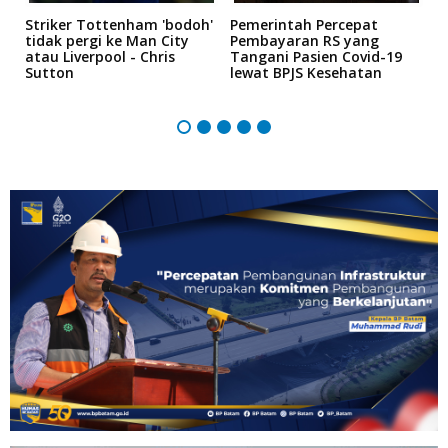
Striker Tottenham 'bodoh'
Pemerintah Percepat
K
tidak pergi ke Man City
Pembayaran RS yang
P
atau Liverpool - Chris
Tangani Pasien Covid-19
"
Sutton
lewat BPJS Kesehatan
5