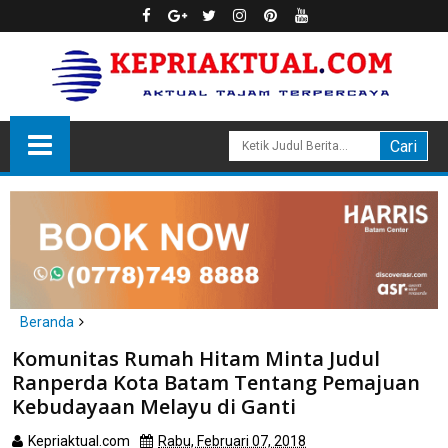
Beranda
headline
politik
Komunitas Rumah Hitam Minta Judul
Komunitas Rumah Hitam Minta Judul Ranperda Kota Batam
Ranperda Kota Batam Tentang Pemajuan
Tentang Pemajuan Kebudayaan Melayu di Ganti
Kebudayaan Melayu di Ganti
Kepriaktual.com
Rabu, Februari 07, 2018
Dibaca
kali