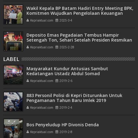
Wakil Kepala BP Batam Hadiri Entry Meeting BPK,
Komitmen Wujudkan Pengelolaan Keuangan
Transparan dan Akuntabel
Kepriaktual.com
2025-3-4
Deposito Emas Pegadaian Tembus Hampir
Setengah Ton, Sehari Setelah Presiden Resmikan
Bank Emas
Kepriaktual.com
2025-2-28
LABEL
Masyarakat Kundur Antusias Sambut
Kedatangan Ustadz Abdul Somad
Kepriaktual.com
2019-2-6
883 Personil Polisi di Kepri Diturunkan Untuk
Pengamanan Tahun Baru Imlek 2019
Kepriaktual.com
2019-2-4
Bos Penyeludup HP Divonis Denda
Kepriaktual.com
2019-2-8