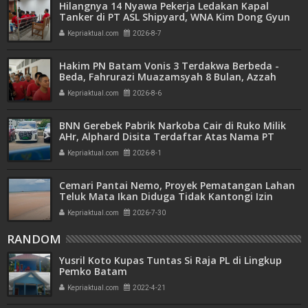
Hilangnya 14 Nyawa Pekerja Ledakan Kapal
Tanker di PT ASL Shipyard, WNA Kim Dong Gyun
Hanya Dituntut 1 Tahun 6 Bulan
Kepriaktual.com
2026-8-7
Hakim PN Batam Vonis 3 Terdakwa Berbeda -
Beda, Fahrurazi Muazamsyah 8 Bulan, Azzah
Azzurah dan Risma Divonis 2 Tahun 6 Bulan
Kepriaktual.com
2026-8-6
BNN Gerebek Pabrik Narkoba Cair di Ruko Milik
AHr, Alphard Disita Terdaftar Atas Nama PT
Mitra Usaha Properti
Kepriaktual.com
2026-8-1
Cemari Pantai Nemo, Proyek Pematangan Lahan
Teluk Mata Ikan Diduga Tidak Kantongi Izin
Amdal
Kepriaktual.com
2026-7-30
RANDOM
Yusril Koto Kupas Tuntas Si Raja PL di Lingkup
Pemko Batam
Kepriaktual.com
2022-4-21