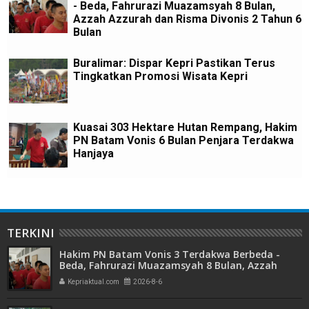
- Beda, Fahrurazi Muazamsyah 8 Bulan,
Azzah Azzurah dan Risma Divonis 2 Tahun 6
Bulan
Buralimar: Dispar Kepri Pastikan Terus
Tingkatkan Promosi Wisata Kepri
Kuasai 303 Hektare Hutan Rempang, Hakim
PN Batam Vonis 6 Bulan Penjara Terdakwa
Hanjaya
TERKINI
Hakim PN Batam Vonis 3 Terdakwa Berbeda -
Beda, Fahrurazi Muazamsyah 8 Bulan, Azzah
Azzurah dan Risma Divonis 2 Tahun 6 Bulan
Kepriaktual.com
2026-8-6