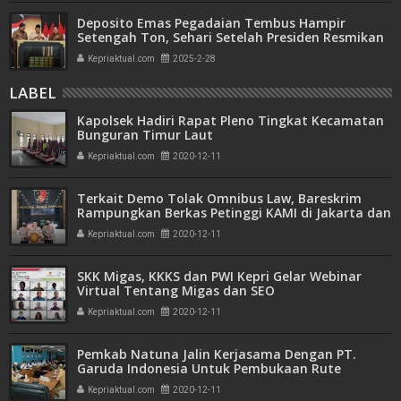
Deposito Emas Pegadaian Tembus Hampir
Setengah Ton, Sehari Setelah Presiden Resmikan
Bank Emas
Kepriaktual.com
2025-2-28
LABEL
Kapolsek Hadiri Rapat Pleno Tingkat Kecamatan
Bunguran Timur Laut
Kepriaktual.com
2020-12-11
Terkait Demo Tolak Omnibus Law, Bareskrim
Rampungkan Berkas Petinggi KAMI di Jakarta dan
Medan
Kepriaktual.com
2020-12-11
SKK Migas, KKKS dan PWI Kepri Gelar Webinar
Virtual Tentang Migas dan SEO
Kepriaktual.com
2020-12-11
Pemkab Natuna Jalin Kerjasama Dengan PT.
Garuda Indonesia Untuk Pembukaan Rute
Penerbangan
Kepriaktual.com
2020-12-11