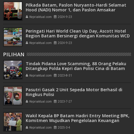
Pilkada Batam, Paslon Nuryanto-Hardi Selamat
Hood (NADI) Nomor 1, dan Paslon Amsakar
Achmad-Li Claudia Chandra (ASLI) Nomor 2
Kepriaktual.com
2024-9-23
Peringati Hari World Clean Up Day, Ascott Hotel
Region Batam Bersinergi dengan Komunitas WCD
Batam Kepri dan Free The Sea Gelar Bersih-Bersih
Kepriaktual.com
2024-9-23
PILIHAN
Tindak Pidana Love Scamming, 88 Orang Pelaku
Ditangkap Polda Kepri dan Polisi Cina di Batam
Kepriaktual.com
2023-8-31
Pasutri Gasak 2 Unit Sepeda Motor Berhasil di
Ringkus Polisi
Kepriaktual.com
2023-7-27
Wakil Kepala BP Batam Hadiri Entry Meeting BPK,
Komitmen Wujudkan Pengelolaan Keuangan
Transparan dan Akuntabel
Kepriaktual.com
2025-3-4