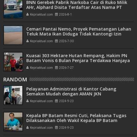
BNN Gerebek Pabrik Narkoba Cair di Ruko Milik
AHr, Alphard Disita Terdaftar Atas Nama PT
Mitra Usaha Properti
Kepriaktual.com
2026-8-1
Cemari Pantai Nemo, Proyek Pematangan Lahan
Teluk Mata Ikan Diduga Tidak Kantongi Izin
Amdal
Kepriaktual.com
2026-7-30
Kuasai 303 Hektare Hutan Rempang, Hakim PN
Batam Vonis 6 Bulan Penjara Terdakwa Hanjaya
Kepriaktual.com
2026-7-27
RANDOM
Pelayanan Administrasi di Kantor Cabang
Semakin Mudah dengan AMAN JKN
Kepriaktual.com
2024-9-23
Kepala BP Batam Resmi Cuti, Pelaksana Tugas
Dilaksanakan Oleh Wakil Kepala BP Batam
Kepriaktual.com
2024-9-23