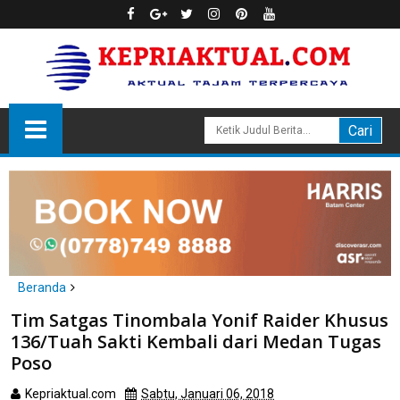
Beranda
Batam
Tim Satgas Tinombala Yonif Raider Khusus
Tim Satgas Tinombala Yonif Raider Khusus 136/Tuah Sakti
136/Tuah Sakti Kembali dari Medan Tugas
Kembali dari Medan Tugas Poso
Poso
Kepriaktual.com
Sabtu, Januari 06, 2018
Dibaca
kali