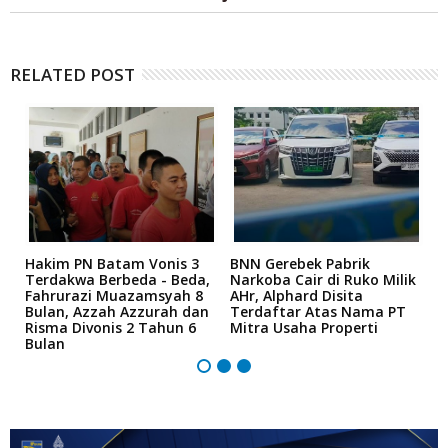
RELATED POST
n
Hakim PN Batam Vonis 3
BNN Gerebek Pabrik
C
Terdakwa Berbeda - Beda,
Narkoba Cair di Ruko Milik
P
Fahrurazi Muazamsyah 8
AHr, Alphard Disita
T
Bulan, Azzah Azzurah dan
Terdaftar Atas Nama PT
T
Risma Divonis 2 Tahun 6
Mitra Usaha Properti
Bulan