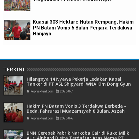
Kuasai 303 Hektare Hutan Rempang, Hakim
PN Batam Vonis 6 Bulan Penjara Terdakwa
Hanjaya
TERKINI
Hilangnya 14 Nyawa Pekerja Ledakan Kapal
Tanker di PT ASL Shipyard, WNA Kim Dong Gyun
Hanya Dituntut 1 Tahun 6 Bulan
Kepriaktual.com
2026-8-7
Hakim PN Batam Vonis 3 Terdakwa Berbeda -
Beda, Fahrurazi Muazamsyah 8 Bulan, Azzah
Azzurah dan Risma Divonis 2 Tahun 6 Bulan
Kepriaktual.com
2026-8-6
BNN Gerebek Pabrik Narkoba Cair di Ruko Milik
AHr, Alphard Disita Terdaftar Atas Nama PT