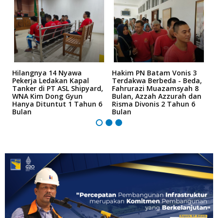
Hilangnya 14 Nyawa
Hakim PN Batam Vonis 3
B
r
Pekerja Ledakan Kapal
Terdakwa Berbeda - Beda,
N
Tanker di PT ASL Shipyard,
Fahrurazi Muazamsyah 8
A
an
WNA Kim Dong Gyun
Bulan, Azzah Azzurah dan
T
Hanya Dituntut 1 Tahun 6
Risma Divonis 2 Tahun 6
M
Bulan
Bulan