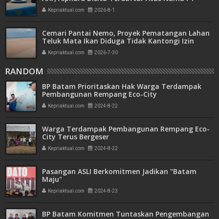
Mitra Usaha Properti
Kepriaktual.com
2026-8-1
Cemari Pantai Nemo, Proyek Pematangan Lahan
Teluk Mata Ikan Diduga Tidak Kantongi Izin
Amdal
Kepriaktual.com
2026-7-30
RANDOM
BP Batam Prioritaskan Hak Warga Terdampak
Pembangunan Rempang Eco-City
Kepriaktual.com
2024-8-22
Warga Terdampak Pembangunan Rempang Eco-
City Terus Bergeser
Kepriaktual.com
2024-8-22
Pasangan ASLI Berkomitmen Jadikan "Batam
Maju"
Kepriaktual.com
2024-8-23
BP Batam Komitmen Tuntaskan Pengembangan