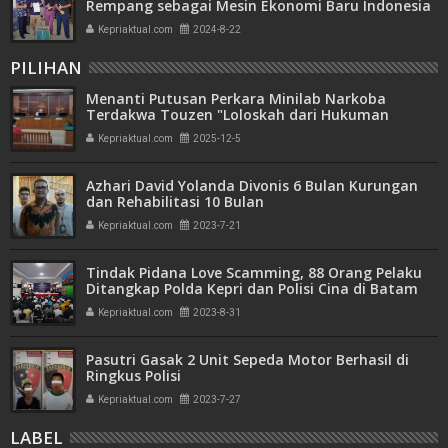
Rempang sebagai Mesin Ekonomi Baru Indonesia
Kepriaktual.com
2024-8-22
PILIHAN
Menanti Putusan Perkara Minilab Narkoba
Terdakwa Touzen "Loloskah dari Hukuman
Seumur Hidup atau Mati"
Kepriaktual.com
2025-12-5
Azhari David Yolanda Divonis 6 Bulan Kurungan
dan Rehabilitasi 10 Bulan
Kepriaktual.com
2023-7-21
Tindak Pidana Love Scamming, 88 Orang Pelaku
Ditangkap Polda Kepri dan Polisi Cina di Batam
Kepriaktual.com
2023-8-31
Pasutri Gasak 2 Unit Sepeda Motor Berhasil di
Ringkus Polisi
Kepriaktual.com
2023-7-27
LABEL