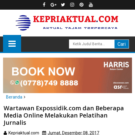
Beranda
Batam
Wartawan Expossidik.com dan Beberapa
Wartawan Expossidik.com dan Beberapa Media Online
Media Online Melakukan Pelatihan
Melakukan Pelatihan Jurnalis
Jurnalis
Kepriaktual.com
Jumat, Desember 08, 2017
Dibaca
kali