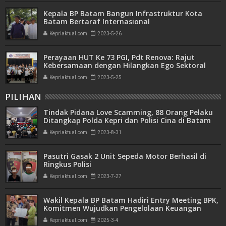
Kepala BP Batam Bangun Infrastruktur Kota
Batam Bertaraf Internasional
Kepriaktual.com
2023-5-26
Perayaan HUT Ke 73 PGI, Pdt Renova: Rajut
Kebersamaan dengan Hilangkan Ego Sektoral
Kepriaktual.com
2023-5-25
PILIHAN
Tindak Pidana Love Scamming, 88 Orang Pelaku
Ditangkap Polda Kepri dan Polisi Cina di Batam
Kepriaktual.com
2023-8-31
Pasutri Gasak 2 Unit Sepeda Motor Berhasil di
Ringkus Polisi
Kepriaktual.com
2023-7-27
Wakil Kepala BP Batam Hadiri Entry Meeting BPK,
Komitmen Wujudkan Pengelolaan Keuangan
Transparan dan Akuntabel
Kepriaktual.com
2025-3-4