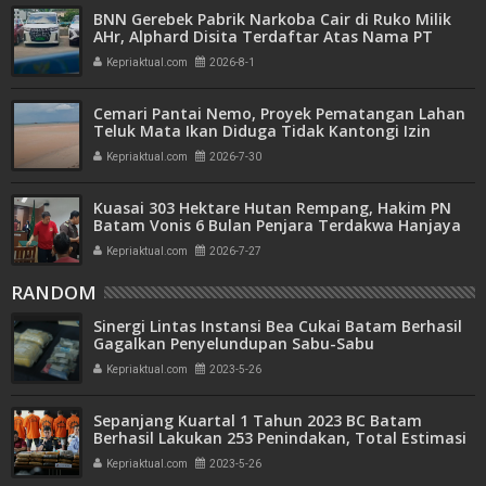
BNN Gerebek Pabrik Narkoba Cair di Ruko Milik
AHr, Alphard Disita Terdaftar Atas Nama PT
Mitra Usaha Properti
Kepriaktual.com
2026-8-1
Cemari Pantai Nemo, Proyek Pematangan Lahan
Teluk Mata Ikan Diduga Tidak Kantongi Izin
Amdal
Kepriaktual.com
2026-7-30
Kuasai 303 Hektare Hutan Rempang, Hakim PN
Batam Vonis 6 Bulan Penjara Terdakwa Hanjaya
Kepriaktual.com
2026-7-27
RANDOM
Sinergi Lintas Instansi Bea Cukai Batam Berhasil
Gagalkan Penyelundupan Sabu-Sabu
Kepriaktual.com
2023-5-26
Sepanjang Kuartal 1 Tahun 2023 BC Batam
Berhasil Lakukan 253 Penindakan, Total Estimasi
Nilai Barang Sebesar Rp30,8 Miliar
Kepriaktual.com
2023-5-26