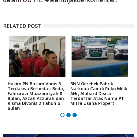
dalam UU ITE. #MariBijakBerkomentar.
RELATED POST
n
Hakim PN Batam Vonis 3
BNN Gerebek Pabrik
C
Terdakwa Berbeda - Beda,
Narkoba Cair di Ruko Milik
P
Fahrurazi Muazamsyah 8
AHr, Alphard Disita
T
Bulan, Azzah Azzurah dan
Terdaftar Atas Nama PT
T
Risma Divonis 2 Tahun 6
Mitra Usaha Properti
Bulan