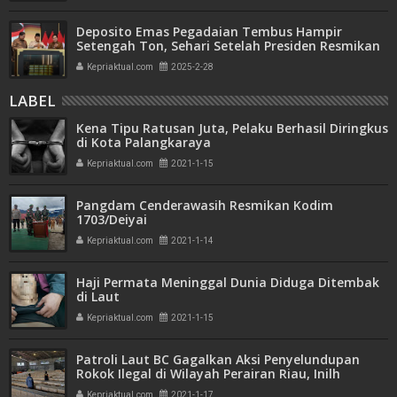
Deposito Emas Pegadaian Tembus Hampir
Setengah Ton, Sehari Setelah Presiden Resmikan
Bank Emas
Kepriaktual.com
2025-2-28
LABEL
Kena Tipu Ratusan Juta, Pelaku Berhasil Diringkus
di Kota Palangkaraya
Kepriaktual.com
2021-1-15
Pangdam Cenderawasih Resmikan Kodim
1703/Deiyai
Kepriaktual.com
2021-1-14
Haji Permata Meninggal Dunia Diduga Ditembak
di Laut
Kepriaktual.com
2021-1-15
Patroli Laut BC Gagalkan Aksi Penyelundupan
Rokok Ilegal di Wilayah Perairan Riau, Inilh
Kronologisnya
Kepriaktual.com
2021-1-17