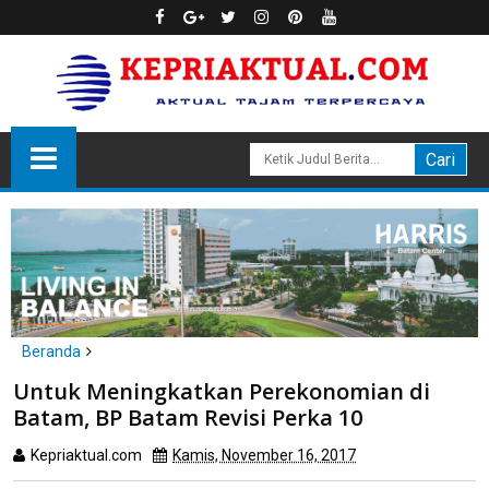
Beranda
Batam
Untuk Meningkatkan Perekonomian di
Untuk Meningkatkan Perekonomian di Batam, BP Batam Revisi
Batam, BP Batam Revisi Perka 10
Perka 10
Kepriaktual.com
Kamis, November 16, 2017
Dibaca
kali