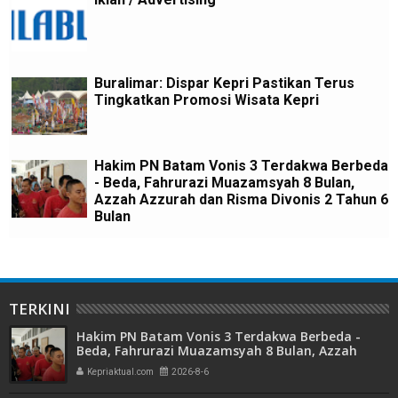
Buralimar: Dispar Kepri Pastikan Terus
Tingkatkan Promosi Wisata Kepri
Hakim PN Batam Vonis 3 Terdakwa Berbeda
- Beda, Fahrurazi Muazamsyah 8 Bulan,
Azzah Azzurah dan Risma Divonis 2 Tahun 6
Bulan
TERKINI
Hakim PN Batam Vonis 3 Terdakwa Berbeda -
Beda, Fahrurazi Muazamsyah 8 Bulan, Azzah
Azzurah dan Risma Divonis 2 Tahun 6 Bulan
Kepriaktual.com
2026-8-6