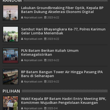
RANDOM
Lakukan Groundbreaking Fiber Optik, Kepala BP
Batam Dukung Akselerasi Ekonomi Digital
Kepriaktual.com
2023-6-22
Sambut Hari Bhayangkara Ke-77, Polres Karimun
Gelar Lomba Menembak
Kepriaktual.com
2023-6-22
PLN Batam Berikan Kuliah Umum
Ketenagalistrikan
Kepriaktual.com
2023-6-22
BP Batam Bangun Tower Air Hingga Pasang IPA
Baru di Seiharapan
Kepriaktual.com
2023-6-22
PILIHAN
Wakil Kepala BP Batam Hadiri Entry Meeting BPK,
Komitmen Wujudkan Pengelolaan Keuangan
Transparan dan Akuntabel
Kepriaktual.com
2025-3-4