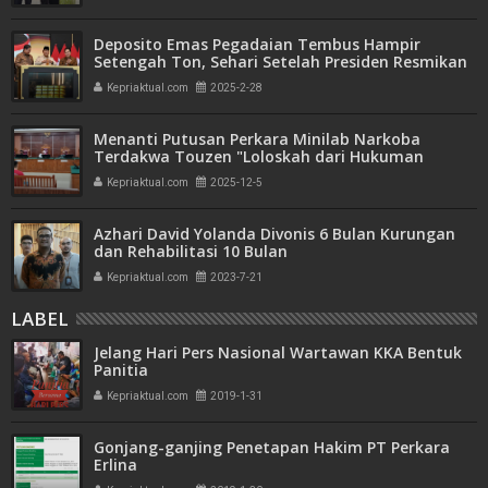
Deposito Emas Pegadaian Tembus Hampir
Setengah Ton, Sehari Setelah Presiden Resmikan
Bank Emas
Kepriaktual.com
2025-2-28
Menanti Putusan Perkara Minilab Narkoba
Terdakwa Touzen "Loloskah dari Hukuman
Seumur Hidup atau Mati"
Kepriaktual.com
2025-12-5
Azhari David Yolanda Divonis 6 Bulan Kurungan
dan Rehabilitasi 10 Bulan
Kepriaktual.com
2023-7-21
LABEL
Jelang Hari Pers Nasional Wartawan KKA Bentuk
Panitia
Kepriaktual.com
2019-1-31
Gonjang-ganjing Penetapan Hakim PT Perkara
Erlina