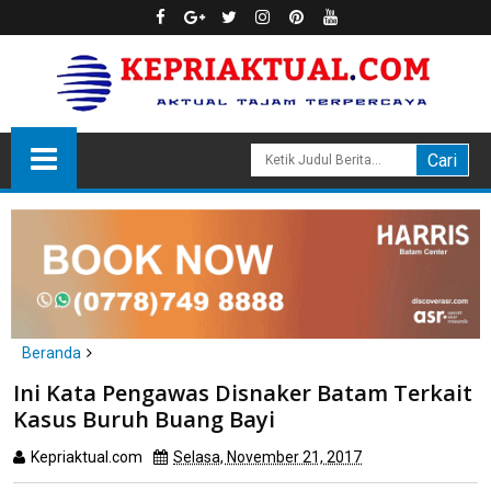
Beranda
Batam
Ini Kata Pengawas Disnaker Batam Terkait
Ini Kata Pengawas Disnaker Batam Terkait Kasus Buruh Buang
Kasus Buruh Buang Bayi
Bayi
Kepriaktual.com
Selasa, November 21, 2017
Dibaca
kali