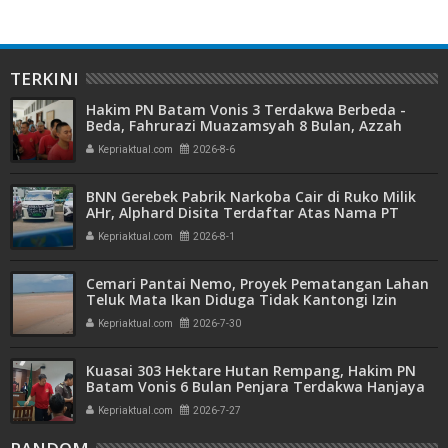
TERKINI
Hakim PN Batam Vonis 3 Terdakwa Berbeda -
Beda, Fahrurazi Muazamsyah 8 Bulan, Azzah
Azzurah dan Risma Divonis 2 Tahun 6 Bulan
Kepriaktual.com
2026-8-6
BNN Gerebek Pabrik Narkoba Cair di Ruko Milik
AHr, Alphard Disita Terdaftar Atas Nama PT
Mitra Usaha Properti
Kepriaktual.com
2026-8-1
Cemari Pantai Nemo, Proyek Pematangan Lahan
Teluk Mata Ikan Diduga Tidak Kantongi Izin
Amdal
Kepriaktual.com
2026-7-30
Kuasai 303 Hektare Hutan Rempang, Hakim PN
Batam Vonis 6 Bulan Penjara Terdakwa Hanjaya
Kepriaktual.com
2026-7-27