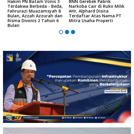
n
Hakim PN Batam Vonis 3
BNN Gerebek Pabrik
C
Terdakwa Berbeda - Beda,
Narkoba Cair di Ruko Milik
P
Fahrurazi Muazamsyah 8
AHr, Alphard Disita
T
Bulan, Azzah Azzurah dan
Terdaftar Atas Nama PT
T
Risma Divonis 2 Tahun 6
Mitra Usaha Properti
Bulan