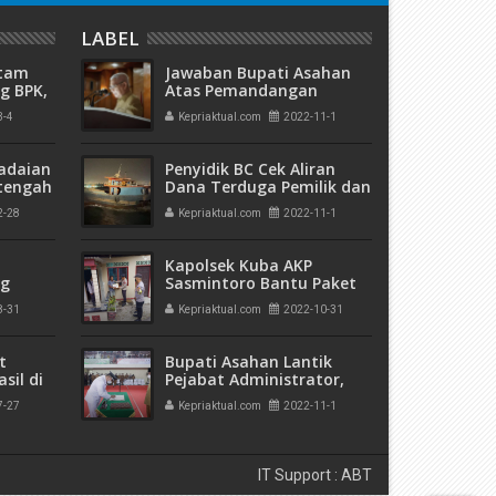
LABEL
atam
Jawaban Bupati Asahan
g BPK,
Atas Pemandangan
an
Umum Fraksi-Fraksi DPRD
3-4
Kepriaktual.com
2022-11-1
ngan
Kabupaten Asahan
adaian
Penyidik BC Cek Aliran
tengah
Dana Terduga Pemilik dan
h
Transporter Mikol Ilegal
2-28
Kepriaktual.com
2022-11-1
 Bank
yang Diangkut Kapal dari
Singapura
Kapolsek Kuba AKP
ng
Sasmintoro Bantu Paket
olda
Sembako Kepada Anton
8-31
Kepriaktual.com
2022-10-31
a di
Sujarwo Warga Sawang
t
Bupati Asahan Lantik
sil di
Pejabat Administrator,
Pengawas dan Kepala
7-27
Kepriaktual.com
2022-11-1
Pusat Kesehatan
Masyarakat
IT Support : ABT