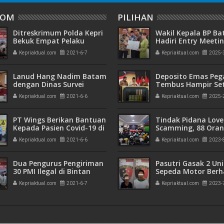
DOM
PILIHAN
Ditreskrimum Polda Kepri
Wakil Kepala BP B
Bekuk Empat Pelaku
Hadiri Entry Meetin
Jambret di Batam
Komitmen Wujudk
Kepriaktual.com
2021-6-7
Kepriaktual.com
2025-
Pengelolaan Keua
Transparan dan
Akuntabel
Lanud Hang Nadim Batam
Deposito Emas Peg
dengan Dinas Survei
Tembus Hampir Se
Lakukan Pemotretan
Ton, Sehari Setela
Kepriaktual.com
2021-6-6
Kepriaktual.com
2025-
Udara
Presiden Resmikan
Emas
PT Wings Berikan Bantuan
Tindak Pidana Love
Kepada Pasien Covid-19 di
Scamming, 88 Ora
Asrama Haji
Pelaku Ditangkap P
Kepriaktual.com
2021-6-6
Kepriaktual.com
2023-
Kepri dan Polisi Cin
Batam
Dua Pengurus Pengiriman
Pasutri Gasak 2 Uni
30 PMI Ilegal di Bintan
Sepeda Motor Berha
Diamankan Polda Kepri
Ringkus Polisi
Kepriaktual.com
2021-6-7
Kepriaktual.com
2023-