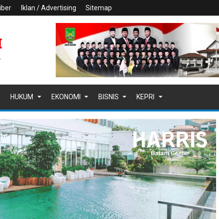
iber
Iklan / Advertising
Sitemap
HUKUM
EKONOMI
BISNIS
KEPRI