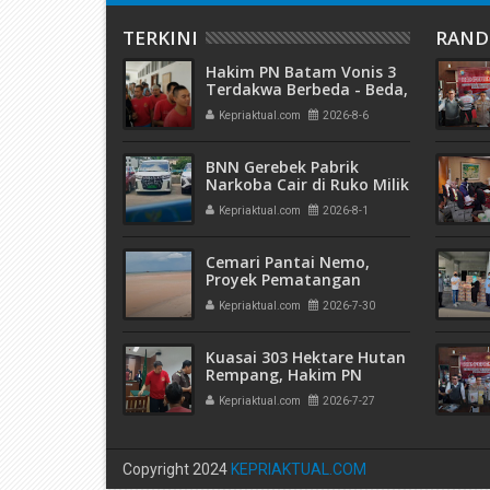
TERKINI
RAN
Hakim PN Batam Vonis 3
Terdakwa Berbeda - Beda,
Fahrurazi Muazamsyah 8
Kepriaktual.com
2026-8-6
Bulan, Azzah Azzurah dan
Risma Divonis 2 Tahun 6
Bulan
BNN Gerebek Pabrik
Narkoba Cair di Ruko Milik
AHr, Alphard Disita
Kepriaktual.com
2026-8-1
Terdaftar Atas Nama PT
Mitra Usaha Properti
Cemari Pantai Nemo,
Proyek Pematangan
Lahan Teluk Mata Ikan
Kepriaktual.com
2026-7-30
Diduga Tidak Kantongi
Izin Amdal
Kuasai 303 Hektare Hutan
Rempang, Hakim PN
Batam Vonis 6 Bulan
Kepriaktual.com
2026-7-27
Penjara Terdakwa
Hanjaya
Copyright 2024
KEPRIAKTUAL.COM