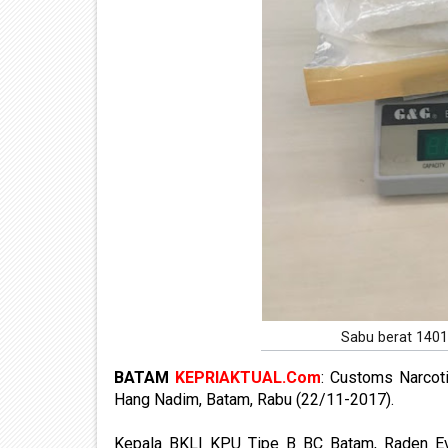
Sabu berat 1401
BATAM
KEPRIAKTUAL.Com
: Customs Narcot
Hang Nadim, Batam, Rabu (22/11-2017).
Kepala BKLI KPU Tipe B BC Batam, Raden Evy