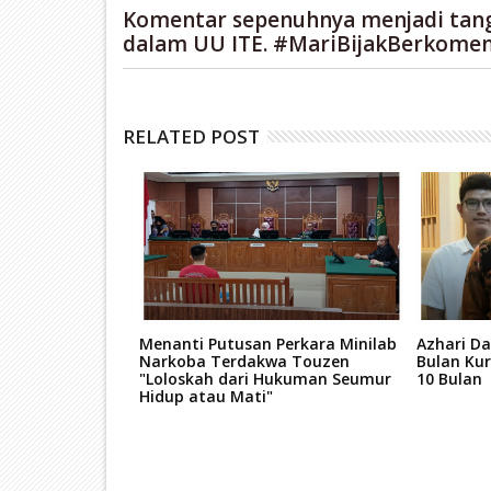
Komentar sepenuhnya menjadi tan
dalam UU ITE. #MariBijakBerkomen
RELATED POST
mo, Proyek
Menanti Putusan Perkara Minilab
Azhari Da
n Teluk Mata
Narkoba Terdakwa Touzen
Bulan Kur
 Kantongi Izin
"Loloskah dari Hukuman Seumur
10 Bulan
Hidup atau Mati"