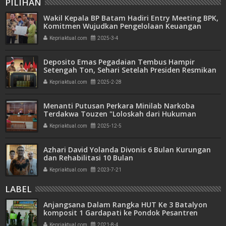
PILIHAN
Wakil Kepala BP Batam Hadiri Entry Meeting BPK,
Komitmen Wujudkan Pengelolaan Keuangan
Transparan dan Akuntabel
Kepriaktual.com
2025-3-4
Deposito Emas Pegadaian Tembus Hampir
Setengah Ton, Sehari Setelah Presiden Resmikan
Bank Emas
Kepriaktual.com
2025-2-28
Menanti Putusan Perkara Minilab Narkoba
Terdakwa Touzen "Loloskah dari Hukuman
Seumur Hidup atau Mati"
Kepriaktual.com
2025-12-5
Azhari David Yolanda Divonis 6 Bulan Kurungan
dan Rehabilitasi 10 Bulan
Kepriaktual.com
2023-7-21
LABEL
Anjangsana Dalam Rangka HUT Ke 3 Batalyon
komposit 1 Gardapati ke Pondok Pesantren
Fastabiqul Khoirat
Kepriaktual.com
2021-8-4