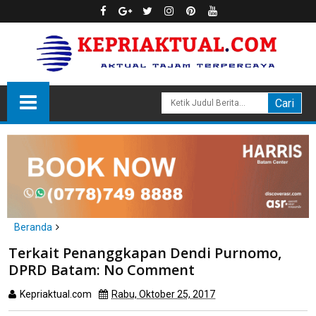
Beranda
Batam
politik
Terkait Penanggkapan Dendi Purnomo,
Terkait Penanggkapan Dendi Purnomo, DPRD Batam: No
DPRD Batam: No Comment
Comment
Kepriaktual.com
Rabu, Oktober 25, 2017
Dibaca
kali