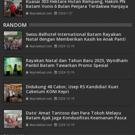
Kuasai 303 Hektare Hutan Rempang, Hakim PN
Batam Vonis 6 Bulan Penjara Terdakwa Hanjaya
Kepriaktual.com
2026-7-27
RANDOM
Swiss-Belhotel International Batam Rayakan
Natal dengan Memberikan Kasih ke Anak Panti
Asuhan Viran Sejahtera
Kepriaktual.com
2024-12-19
Rayakan Natal dan Tahun Baru 2025, Wyndham
Panbil Batam Tawarkan Promo Spesial
Kepriaktual.com
2024-12-19
Didukung 48 Cabor, Usep RS Kandidiat Kuat
Caketum KONI Kepri
Kepriaktual.com
2024-12-19
Dato' Amat Tantoso dan Para Tokoh Melayu
Batam Ajak Jaga Kondusifitas Keamanan Pasca
Insiden Rempang
Kepriaktual.com
2024-12-19