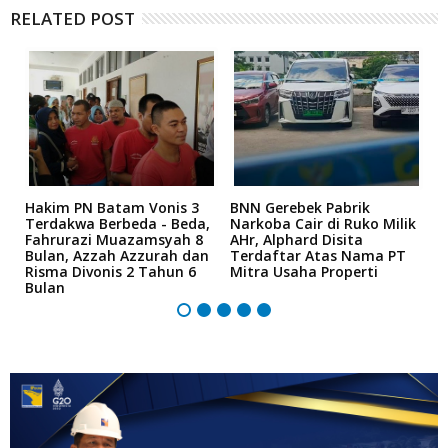
RELATED POST
Hakim PN Batam Vonis 3
BNN Gerebek Pabrik
C
Terdakwa Berbeda - Beda,
Narkoba Cair di Ruko Milik
P
Fahrurazi Muazamsyah 8
AHr, Alphard Disita
T
Bulan, Azzah Azzurah dan
Terdaftar Atas Nama PT
T
5
Risma Divonis 2 Tahun 6
Mitra Usaha Properti
Bulan