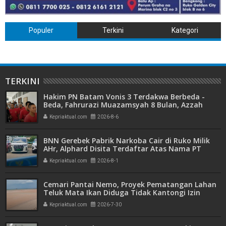
Populer
Terkini
Kategori
TERKINI
Hakim PN Batam Vonis 3 Terdakwa Berbeda -
Beda, Fahrurazi Muazamsyah 8 Bulan, Azzah
Azzurah dan Risma Divonis 2 Tahun 6 Bulan
Kepriaktual.com
2026-8-6
BNN Gerebek Pabrik Narkoba Cair di Ruko Milik
AHr, Alphard Disita Terdaftar Atas Nama PT
Mitra Usaha Properti
Kepriaktual.com
2026-8-1
Cemari Pantai Nemo, Proyek Pematangan Lahan
Teluk Mata Ikan Diduga Tidak Kantongi Izin
Amdal
Kepriaktual.com
2026-7-30