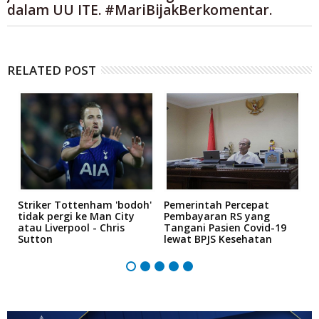
dalam UU ITE. #MariBijakBerkomentar.
RELATED POST
Striker Tottenham 'bodoh'
Pemerintah Percepat
K
an
tidak pergi ke Man City
Pembayaran RS yang
P
atau Liverpool - Chris
Tangani Pasien Covid-19
"
Sutton
lewat BPJS Kesehatan