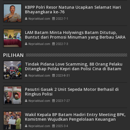
KBPP Polri Resor Natuna Ucapkan Selamat Hari
Bhayangkara ke-76
Kepriaktual.com
2022-7-1
LAM Batam Minta Holywings Batam Ditutup,
Buntut dari Promosi Minuman yang Berbau SARA
Kepriaktual.com
2022-7-3
PILIHAN
Tindak Pidana Love Scamming, 88 Orang Pelaku
Ditangkap Polda Kepri dan Polisi Cina di Batam
Kepriaktual.com
2023-8-31
Pasutri Gasak 2 Unit Sepeda Motor Berhasil di
Ringkus Polisi
Kepriaktual.com
2023-7-27
Wakil Kepala BP Batam Hadiri Entry Meeting BPK,
Komitmen Wujudkan Pengelolaan Keuangan
Transparan dan Akuntabel
Kepriaktual.com
2025-3-4