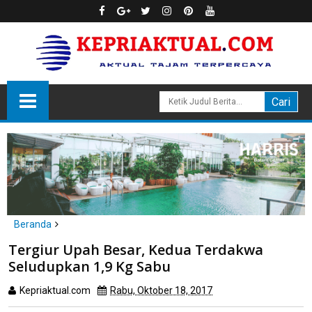
Beranda
headline
hukum
Tergiur Upah Besar, Kedua Terdakwa
Tergiur Upah Besar, Kedua Terdakwa Seludupkan 1,9 Kg Sabu
Seludupkan 1,9 Kg Sabu
Kepriaktual.com
Rabu, Oktober 18, 2017
Dibaca
kali