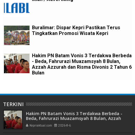
Buralimar: Dispar Kepri Pastikan Terus
Tingkatkan Promosi Wisata Kepri
Hakim PN Batam Vonis 3 Terdakwa Berbeda
- Beda, Fahrurazi Muazamsyah 8 Bulan,
Azzah Azzurah dan Risma Divonis 2 Tahun 6
Bulan
TERKINI
Hakim PN Batam Vonis 3 Terdakwa Berbeda -
Beda, Fahrurazi Muazamsyah 8 Bulan, Azzah
Azzurah dan Risma Divonis 2 Tahun 6 Bulan
Kepriaktual.com
2026-8-6