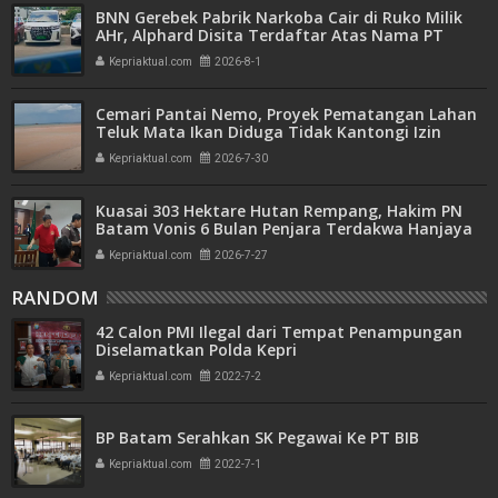
BNN Gerebek Pabrik Narkoba Cair di Ruko Milik
AHr, Alphard Disita Terdaftar Atas Nama PT
Mitra Usaha Properti
Kepriaktual.com
2026-8-1
Cemari Pantai Nemo, Proyek Pematangan Lahan
Teluk Mata Ikan Diduga Tidak Kantongi Izin
Amdal
Kepriaktual.com
2026-7-30
Kuasai 303 Hektare Hutan Rempang, Hakim PN
Batam Vonis 6 Bulan Penjara Terdakwa Hanjaya
Kepriaktual.com
2026-7-27
RANDOM
42 Calon PMI Ilegal dari Tempat Penampungan
Diselamatkan Polda Kepri
Kepriaktual.com
2022-7-2
BP Batam Serahkan SK Pegawai Ke PT BIB
Kepriaktual.com
2022-7-1