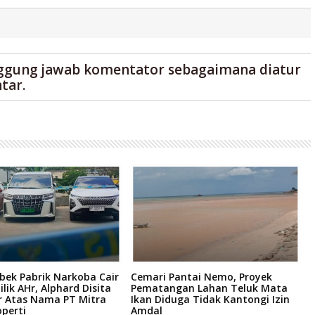
ggung jawab komentator sebagaimana diatur
tar.
bek Pabrik Narkoba Cair
Cemari Pantai Nemo, Proyek
K
ilik AHr, Alphard Disita
Pematangan Lahan Teluk Mata
R
r Atas Nama PT Mitra
Ikan Diduga Tidak Kantongi Izin
6
perti
Amdal
H