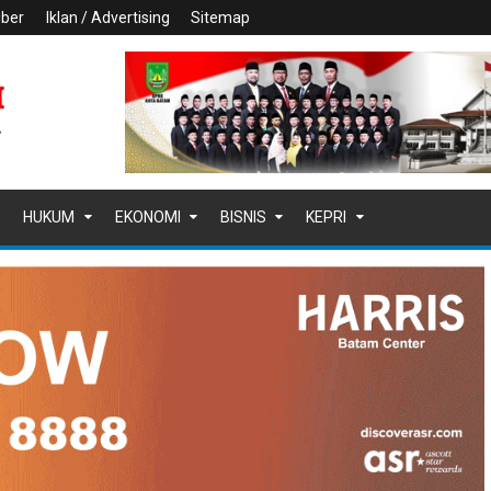
iber
Iklan / Advertising
Sitemap
HUKUM
EKONOMI
BISNIS
KEPRI