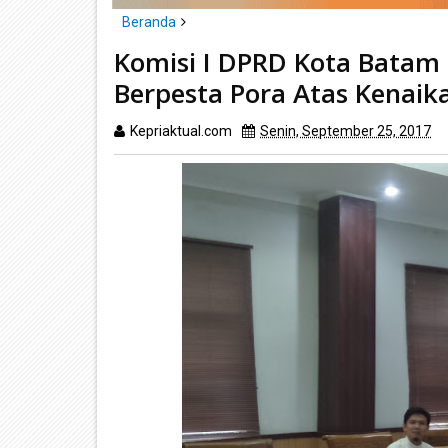
Beranda
Batam
politik
Komisi I DPRD Kota Batam Sebut Pi
Komisi I DPRD Kota Batam
Berpesta Pora Atas Kenaikan
Kepriaktual.com
Senin, September 25, 2017