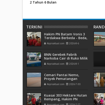
2 Tahun 6 Bulan
TERKINI
RAN
Hakim PN Batam Vonis 3
Terdakwa Berbeda - Beda,
Fahrurazi Muazamsyah 8
Kepriaktual.com
2026-8-6
Bulan, Azzah Azzurah dan
Risma Divonis 2 Tahun 6
Bulan
BNN Gerebek Pabrik
Narkoba Cair di Ruko Milik
AHr, Alphard Disita
Kepriaktual.com
2026-8-1
Terdaftar Atas Nama PT
Mitra Usaha Properti
Cemari Pantai Nemo,
Proyek Pematangan
Lahan Teluk Mata Ikan
Kepriaktual.com
2026-7-30
Diduga Tidak Kantongi
Izin Amdal
Kuasai 303 Hektare Hutan
Rempang, Hakim PN
Batam Vonis 6 Bulan
Kepriaktual.com
2026-7-27