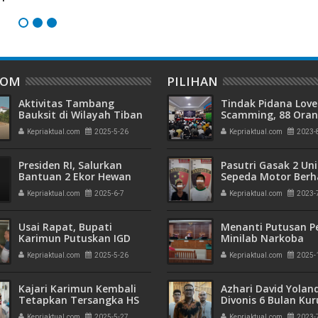
DOM
PILIHAN
Aktivitas Tambang
Tindak Pidana Love
Bauksit di Wilayah Tiban
Scamming, 88 Ora
"Ancam" Picu Longsor
Pelaku Ditangkap P
Kepriaktual.com
2025-5-26
Kepriaktual.com
2023-
Kepri dan Polisi Cin
Batam
Presiden RI, Salurkan
Pasutri Gasak 2 Uni
Bantuan 2 Ekor Hewan
Sepeda Motor Berha
Kurban di Masjid Baitul
Ringkus Polisi
Kepriaktual.com
2025-6-7
Kepriaktual.com
2023-
Mubtadiin Desa Sungai
Sebesi
Usai Rapat, Bupati
Menanti Putusan P
Karimun Putuskan IGD
Minilab Narkoba
Buka Pelayanan 24 jam
Terdakwa Touzen
Kepriaktual.com
2025-5-26
Kepriaktual.com
2025-
"Loloskah dari Hu
Seumur Hidup atau
Kajari Karimun Kembali
Azhari David Yolan
Tetapkan Tersangka HS
Divonis 6 Bulan Ku
Terkait Kasus Tipikor
dan Rehabilitasi 10
Kepriaktual.com
2025-5-27
Kepriaktual.com
2023-