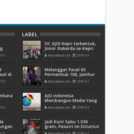
LABEL
OC AJOI Kepri terbentuk,
ng
Jonni: Rakerda se-Kepri
olda
Akan Terlaksana
8-31
Kepriaktual.com
2018-2-4
a di
t
Melanggar Pasal 65
sil di
Permenhub 108, Jamhur
Minta Aplikator di "Blokir"
7-27
Kepriaktual.com
2018-2-2
erkara
AJO indonesia
Membangun Media Yang
Profesional
12-5
Kepriaktual.com
2018-2-4
kuman
 Mati"
da
Jadi Kurir Sabu 1.036
rungan
gram, Pasutri ini Dituntut
 Bulan
Jaksa 16 tahun
7-21
Kepriaktual.com
2018-2-1