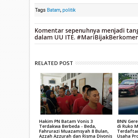
Tags
Batam
,
politik
Komentar sepenuhnya menjadi tan
dalam UU ITE. #MariBijakBerkomen
RELATED POST
pihak Terkait 6
Hakim PN Batam Vonis 3
BNN Gere
ai Berlaku 1
Terdakwa Berbeda - Beda,
di Ruko M
y: Cak Nur yang
Fahrurazi Muazamsyah 8 Bulan,
Terdafta
AS 2025 Itu
Azzah Azzurah dan Risma Divonis
Usaha Pro