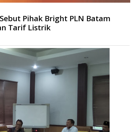
hak Bright PLN Batam Berpesta Pora Atas Kenaikan Tarif Listrik
 Sebut Pihak Bright PLN Batam
 Tarif Listrik
Dibaca
kali