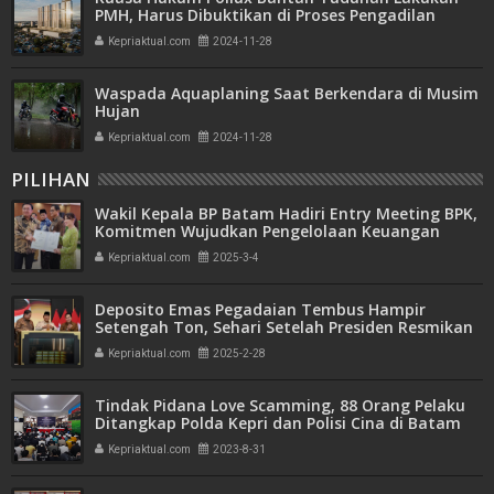
PMH, Harus Dibuktikan di Proses Pengadilan
Kepriaktual.com
2024-11-28
Waspada Aquaplaning Saat Berkendara di Musim
Hujan
Kepriaktual.com
2024-11-28
PILIHAN
Wakil Kepala BP Batam Hadiri Entry Meeting BPK,
Komitmen Wujudkan Pengelolaan Keuangan
Transparan dan Akuntabel
Kepriaktual.com
2025-3-4
Deposito Emas Pegadaian Tembus Hampir
Setengah Ton, Sehari Setelah Presiden Resmikan
Bank Emas
Kepriaktual.com
2025-2-28
Tindak Pidana Love Scamming, 88 Orang Pelaku
Ditangkap Polda Kepri dan Polisi Cina di Batam
Kepriaktual.com
2023-8-31