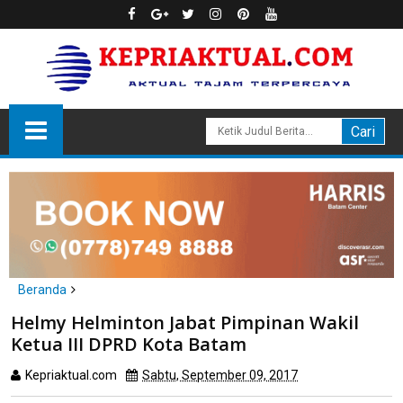
Beranda
headline
politik
Helmy Helminton Jabat Pimpinan Wakil
Helmy Helminton Jabat Pimpinan Wakil Ketua III DPRD Kota
Ketua III DPRD Kota Batam
Batam
Kepriaktual.com
Sabtu, September 09, 2017
Dibaca
kali