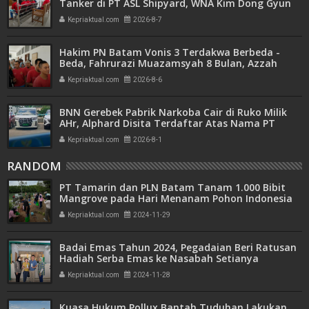
Tanker di PT ASL Shipyard, WNA Kim Dong Gyun
Hanya Dituntut 1 Tahun 6 Bulan
Kepriaktual.com
2026-8-7
Hakim PN Batam Vonis 3 Terdakwa Berbeda -
Beda, Fahrurazi Muazamsyah 8 Bulan, Azzah
Azzurah dan Risma Divonis 2 Tahun 6 Bulan
Kepriaktual.com
2026-8-6
BNN Gerebek Pabrik Narkoba Cair di Ruko Milik
AHr, Alphard Disita Terdaftar Atas Nama PT
Mitra Usaha Properti
Kepriaktual.com
2026-8-1
RANDOM
PT Tamarin dan PLN Batam Tanam 1.000 Bibit
Mangrove pada Hari Menanam Pohon Indonesia
Kepriaktual.com
2024-11-29
Badai Emas Tahun 2024, Pegadaian Beri Ratusan
Hadiah Serba Emas ke Nasabah Setianya
Kepriaktual.com
2024-11-28
Kuasa Hukum Pollux Bantah Tuduhan Lakukan