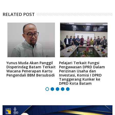
RELATED POST
Yunus Muda Akan Panggil
Pelajari Terkait Fungsi
S
i
Disperindag Batam Terkait
Pengawasan DPRD Dalam
T
Wacana Penerapan Kartu
Perizinan Usaha dan
M
Pengendali BBM Bersubsidi
Investasi, Komisi I DPRD
2
Tanggerang Kunker ke
M
DPRD Kota Batam
I