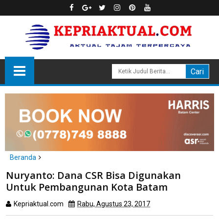
Beranda
headline
politik
Nuryanto: Dana CSR Bisa Digunakan
Nuryanto: Dana CSR Bisa Digunakan Untuk Pembangunan Kota
Untuk Pembangunan Kota Batam
Batam
Kepriaktual.com
Rabu, Agustus 23, 2017
Dibaca
kali