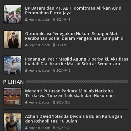
BP Batam dan PT. ABHi Komitmen Alirkan Air di
Perumahan Putra Jaya
Kepriaktual.com
2024-9-18
Optimalisasi Penegakan Hukum Sebagai Alat
Perubahan Sosial Dalam Pengelolaan Sampah di
Kota Batam
Kepriaktual.com
2024-9-18
Penangkal Petir Masjid Agung Diperbaiki, Aktifitas
Ibadah Dialihkan ke Masjid Sekitar Sementara
Kepriaktual.com
2024-9-18
PILIHAN
Menanti Putusan Perkara Minilab Narkoba
Terdakwa Touzen "Loloskah dari Hukuman
Seumur Hidup atau Mati"
Kepriaktual.com
2025-12-5
Azhari David Yolanda Divonis 6 Bulan Kurungan
dan Rehabilitasi 10 Bulan
Kepriaktual.com
2023-7-21