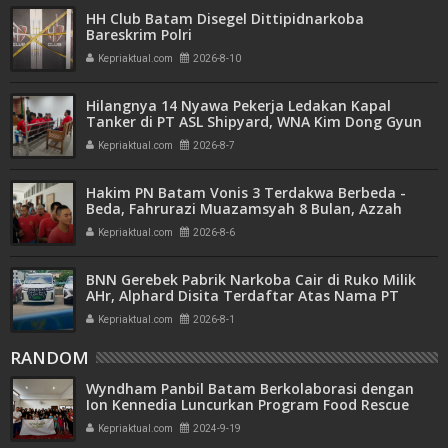
HH Club Batam Disegel Dittipidnarkoba
Bareskrim Polri
Kepriaktual.com
2026-8-10
Hilangnya 14 Nyawa Pekerja Ledakan Kapal
Tanker di PT ASL Shipyard, WNA Kim Dong Gyun
Hanya Dituntut 1 Tahun 6 Bulan
Kepriaktual.com
2026-8-7
Hakim PN Batam Vonis 3 Terdakwa Berbeda -
Beda, Fahrurazi Muazamsyah 8 Bulan, Azzah
Azzurah dan Risma Divonis 2 Tahun 6 Bulan
Kepriaktual.com
2026-8-6
BNN Gerebek Pabrik Narkoba Cair di Ruko Milik
AHr, Alphard Disita Terdaftar Atas Nama PT
Mitra Usaha Properti
Kepriaktual.com
2026-8-1
RANDOM
Wyndham Panbil Batam Berkolaborasi dengan
Ion Kennedia Luncurkan Program Food Rescue
Kepriaktual.com
2024-9-19