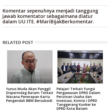
Komentar sepenuhnya menjadi tanggung
jawab komentator sebagaimana diatur
dalam UU ITE. #MariBijakBerkomentar.
RELATED POST
Yunus Muda Akan Panggil
Pelajari Terkait Fungsi
S
i
Disperindag Batam Terkait
Pengawasan DPRD Dalam
T
Wacana Penerapan Kartu
Perizinan Usaha dan
M
Pengendali BBM Bersubsidi
Investasi, Komisi I DPRD
2
Tanggerang Kunker ke
M
DPRD Kota Batam
I