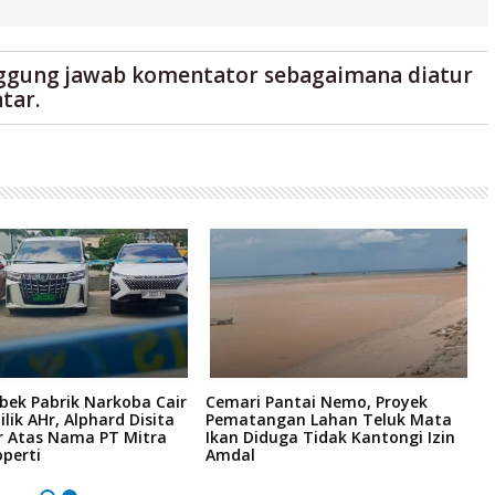
ggung jawab komentator sebagaimana diatur
tar.
bek Pabrik Narkoba Cair
Cemari Pantai Nemo, Proyek
K
ilik AHr, Alphard Disita
Pematangan Lahan Teluk Mata
R
r Atas Nama PT Mitra
Ikan Diduga Tidak Kantongi Izin
6
perti
Amdal
H