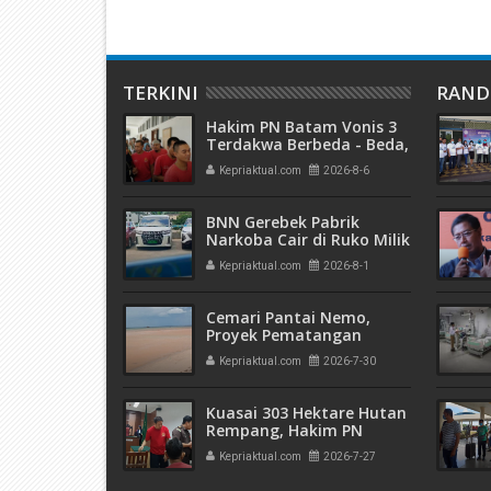
TERKINI
RAN
Hakim PN Batam Vonis 3
Terdakwa Berbeda - Beda,
Fahrurazi Muazamsyah 8
Kepriaktual.com
2026-8-6
Bulan, Azzah Azzurah dan
Risma Divonis 2 Tahun 6
Bulan
BNN Gerebek Pabrik
Narkoba Cair di Ruko Milik
AHr, Alphard Disita
Kepriaktual.com
2026-8-1
Terdaftar Atas Nama PT
Mitra Usaha Properti
Cemari Pantai Nemo,
Proyek Pematangan
Lahan Teluk Mata Ikan
Kepriaktual.com
2026-7-30
Diduga Tidak Kantongi
Izin Amdal
Kuasai 303 Hektare Hutan
Rempang, Hakim PN
Batam Vonis 6 Bulan
Kepriaktual.com
2026-7-27
Penjara Terdakwa
Hanjaya