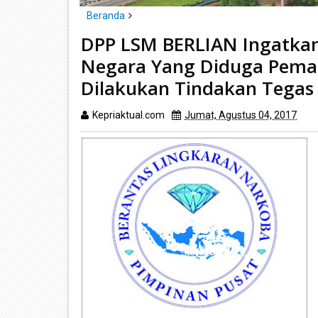
Beranda
Batam
DPP LSM BERLIAN Ingatkan
DPP LSM BERLIAN Ingatkan Presiden Jokowi, Supa
Negara Yang Diduga Pemas
Dilakukan Tindakan Tegas
Dilakukan Tindakan Tegas
Kepriaktual.com
Jumat, Agustus 04, 2017
Di