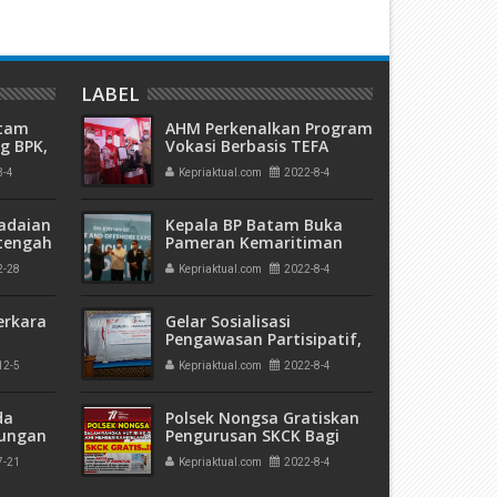
LABEL
atam
AHM Perkenalkan Program
g BPK,
Vokasi Berbasis TEFA
an
3-4
Kepriaktual.com
2022-8-4
ngan
adaian
Kepala BP Batam Buka
tengah
Pameran Kemaritiman
h
Terbesar di Indonesia
2-28
Kepriaktual.com
2022-8-4
 Bank
erkara
Gelar Sosialisasi
Pengawasan Partisipatif,
Bawaslu Kabupaten
12-5
Kepriaktual.com
2022-8-4
kuman
Natuna Ajak Semua
 Mati"
Elemen Terlibat
da
Polsek Nongsa Gratiskan
rungan
Pengurusan SKCK Bagi
 Bulan
Pemilik Nama Agus
7-21
Kepriaktual.com
2022-8-4