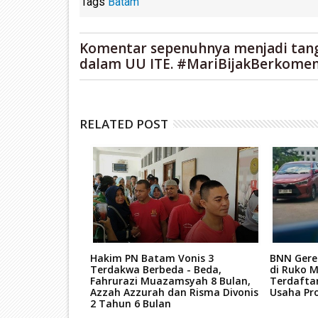
Tags
Batam
Komentar sepenuhnya menjadi tan
dalam UU ITE. #MariBijakBerkomen
RELATED POST
re Hutan
Hakim PN Batam Vonis 3
BNN Gere
nya Dituntut 7
Terdakwa Berbeda - Beda,
di Ruko M
Fahrurazi Muazamsyah 8 Bulan,
Terdafta
Azzah Azzurah dan Risma Divonis
Usaha Pro
2 Tahun 6 Bulan