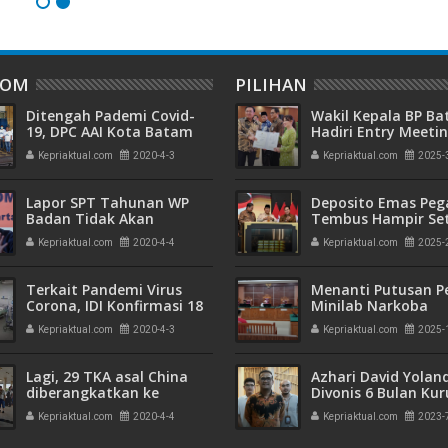
DOM
PILIHAN
Ditengah Pademi Covid-
Wakil Kepala BP B
19, DPC AAI Kota Batam
Hadiri Entry Meetin
Berikan Bantuan Sembako
Komitmen Wujudk
Kepriaktual.com
2020-4-3
Kepriaktual.com
2025-
Kepada Warga Kurang
Pengelolaan Keua
Mampu
Transparan dan
Akuntabel
Lapor SPT Tahunan WP
Deposito Emas Peg
Badan Tidak Akan
Tembus Hampir Se
Diperpanjang
Ton, Sehari Setela
Kepriaktual.com
2020-4-4
Kepriaktual.com
2025-
Presiden Resmikan
Emas
Terkait Pandemi Virus
Menanti Putusan P
Corona, IDI Konfirmasi 18
Minilab Narkoba
Dokter Meninggal
Terdakwa Touzen
Kepriaktual.com
2020-4-3
Kepriaktual.com
2025-
"Loloskah dari Hu
Seumur Hidup atau
Lagi, 29 TKA asal China
Azhari David Yolan
diberangkatkan ke
Divonis 6 Bulan Ku
Jakarta
dan Rehabilitasi 10
Kepriaktual.com
2020-4-4
Kepriaktual.com
2023-