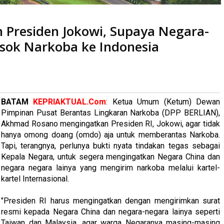
 Presiden Jokowi, Supaya Negara-
ya Negara-Negara Yang Diduga Pemasok Narkoba ke Indonesia
ok Narkoba ke Indonesia
baca
kali
BATAM
KEPRIAKTUAL.Com
: Ketua Umum (Ketum) Dewan
Pimpinan Pusat Berantas Lingkaran Narkoba (DPP BERLIAN),
Akhmad Rosano mengingatkan Presiden RI, Jokowi, agar tidak
hanya omong doang (omdo) aja untuk memberantas Narkoba.
Tapi, terangnya, perlunya bukti nyata tindakan tegas sebagai
Kepala Negara, untuk segera mengingatkan Negara China dan
negara negara lainya yang mengirim narkoba melalui kartel-
kartel Internasional.
"Presiden RI harus mengingatkan dengan mengirimkan surat
resmi kepada Negara China dan negara-negara lainya seperti
Taiwan dan Malaysia, agar warga Negaranya masing-masing