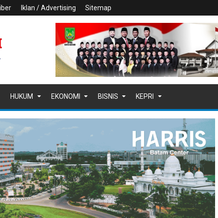
iber
Iklan / Advertising
Sitemap
HUKUM
EKONOMI
BISNIS
KEPRI