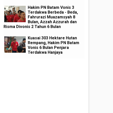
Hakim PN Batam Vonis 3
Terdakwa Berbeda - Beda,
Fahrurazi Muazamsyah 8
Bulan, Azzah Azzurah dan
Risma Divonis 2 Tahun 6 Bulan
Kuasai 303 Hektare Hutan
Rempang, Hakim PN Batam
Vonis 6 Bulan Penjara
Terdakwa Hanjaya
uasai 303 Hektare Hutan
Lolos dari Tuntutan Mati Ka
empang, Hakim PN Batam Vonis
40 Kg Sabu, Bandar Narkoba
 Bulan Penjara Terdakwa
Masri Diadili Perkara TPPU A
anjaya
Miliaran