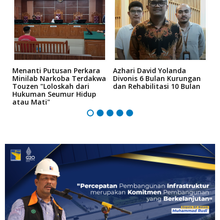
Menanti Putusan Perkara
Azhari David Yolanda
D
i
Minilab Narkoba Terdakwa
Divonis 6 Bulan Kurungan
T
Touzen "Loloskah dari
dan Rehabilitasi 10 Bulan
P
Hukuman Seumur Hidup
B
atau Mati"