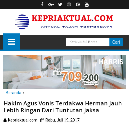
Beranda
headline
hukum
Hakim Agus Vonis Terdakwa Herman Jauh
Hakim Agus Vonis Terdakwa Herman Jauh Lebih Ringan Dari
Lebih Ringan Dari Tuntutan Jaksa
Tuntutan Jaksa
Kepriaktual.com
Rabu, Juli 19, 2017
Dibaca
kali