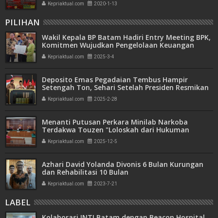
Kepriaktual.com
2020-1-13
PILIHAN
Wakil Kepala BP Batam Hadiri Entry Meeting BPK,
Komitmen Wujudkan Pengelolaan Keuangan
Transparan dan Akuntabel
Kepriaktual.com
2025-3-4
Deposito Emas Pegadaian Tembus Hampir
Setengah Ton, Sehari Setelah Presiden Resmikan
Bank Emas
Kepriaktual.com
2025-2-28
Menanti Putusan Perkara Minilab Narkoba
Terdakwa Touzen "Loloskah dari Hukuman
Seumur Hidup atau Mati"
Kepriaktual.com
2025-12-5
Azhari David Yolanda Divonis 6 Bulan Kurungan
dan Rehabilitasi 10 Bulan
Kepriaktual.com
2023-7-21
LABEL
Kolaborasi INTI Batam dengan Beacon Hospital