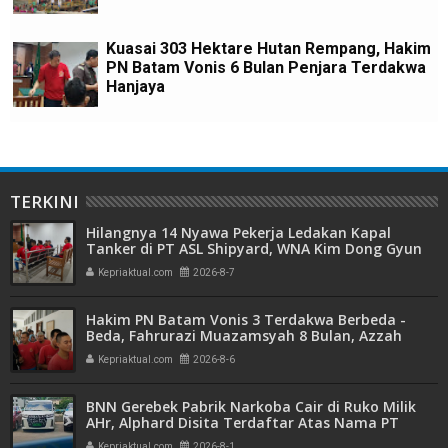
Kuasai 303 Hektare Hutan Rempang, Hakim
PN Batam Vonis 6 Bulan Penjara Terdakwa
Hanjaya
TERKINI
Hilangnya 14 Nyawa Pekerja Ledakan Kapal
Tanker di PT ASL Shipyard, WNA Kim Dong Gyun
Hanya Dituntut 1 Tahun 6 Bulan
Kepriaktual.com
2026-8-7
Hakim PN Batam Vonis 3 Terdakwa Berbeda -
Beda, Fahrurazi Muazamsyah 8 Bulan, Azzah
Azzurah dan Risma Divonis 2 Tahun 6 Bulan
Kepriaktual.com
2026-8-6
BNN Gerebek Pabrik Narkoba Cair di Ruko Milik
AHr, Alphard Disita Terdaftar Atas Nama PT
Mitra Usaha Properti
Kepriaktual.com
2026-8-1