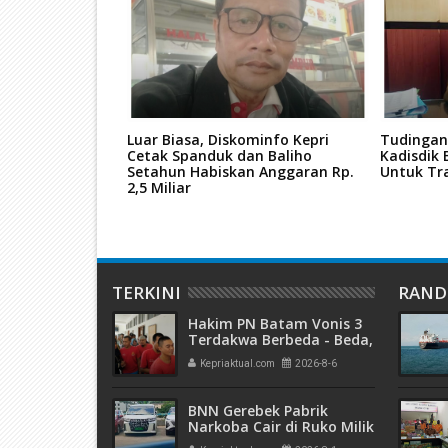
PWI Kepri
Luar Biasa, Diskominfo Kepri
Tudingan
 PWI Kabupaten
Cetak Spanduk dan Baliho
Kadisdik 
Setahun Habiskan Anggaran Rp.
Untuk Tr
2,5 Miliar
TERKINI
RAN
Hakim PN Batam Vonis 3
Terdakwa Berbeda - Beda,
Fahrurazi Muazamsyah 8
Kepriaktual.com
2026-8-6
Bulan, Azzah Azzurah dan
Risma Divonis 2 Tahun 6
Bulan
BNN Gerebek Pabrik
Narkoba Cair di Ruko Milik
AHr, Alphard Disita