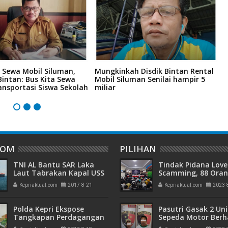
 Sewa Mobil Siluman,
Mungkinkah Disdik Bintan Rental
P
Bintan: Bus Kita Sewa
Mobil Siluman Senilai hampir 5
K
ansportasi Siswa Sekolah
miliar
C
j
DOM
PILIHAN
TNI AL Bantu SAR Laka
Tindak Pidana Love
Laut Tabrakan Kapal USS
Scamming, 88 Ora
JOHN S MCCIN (DDG) 56
Pelaku Ditangkap P
Kepriaktual.com
2017-8-21
Kepriaktual.com
2023-
dan MV Alnic MC
Kepri dan Polisi Cin
Batam
Polda Kepri Ekspose
Pasutri Gasak 2 Uni
Tangkapan Perdagangan
Sepeda Motor Berha
Obat dan Jamu Tanpa Izin
Ringkus Polisi