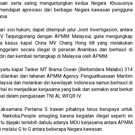
an serta saling menguntungkan kedua Negara. Khususnya
 mendapat apresiasi dari berbagai Negara kawasan pengguna
nia.
 sisi hukum, dapat ditempuh jalur Joint Invertigasion, antara
 IV Tanjungpinang dengan APMM Malaysia, guna mengungkap
pada kasus kapal China MV Chang Hong 68 yang melakukan
gelam secara illegal di perairan Anambas dan berhasil di
diri dan kembali tertangkap di Malaysia oleh APMM.
 yaitu kapal Tanker MT Brama Ocean (Berbendera Malabo) 314
 dilarikan dari tahanan APMM Agency Penguatkuasaan Maritim
aysia dan melarikan diri kewilayah Indonesia namun berhasil di
hal ini menjadikan kerjasama yang baik dan semakin erat berkat
apal dalam penguasaan TNI AL WFQR IV.
 Laksamana Pertama S Irawan pihaknya terus berupaya untuk
arkoba,People smugling, karena kegiatan illegal seperti ini
rlu dijejaki terlebih dahulu adanya MOU kerjasama antara APMM
i melalui G to G antara beberapa Negara kawasan.