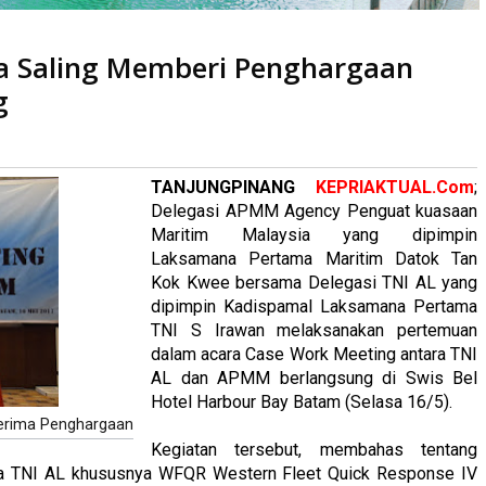
a Saling Memberi Penghargaan
rgaan Diacara Case Work Meeting
g
ali
TANJUNGPINANG
KEPRIAKTUAL.Com
;
Delegasi APMM Agency Penguat kuasaan
Maritim Malaysia yang dipimpin
Laksamana Pertama Maritim Datok Tan
Kok Kwee bersama Delegasi TNI AL yang
dipimpin Kadispamal Laksamana Pertama
TNI S Irawan melaksanakan pertemuan
dalam acara Case Work Meeting antara TNI
AL dan APMM berlangsung di Swis Bel
Hotel Harbour Bay Batam (Selasa 16/5).
erima Penghargaan
Kegiatan tersebut, membahas tentang
ara TNI AL khususnya WFQR Western Fleet Quick Response IV