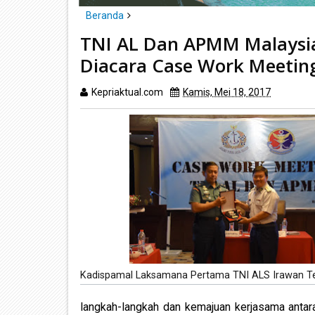
Beranda
headline
kepri
tanjungpinang
TNI AL Dan APMM Malaysi
TNI AL Dan APMM Malaysia Saling Memberi Pengha
Diacara Case Work Meetin
Kepriaktual.com
Kamis, Mei 18, 2017
Dibaca
k
Kadispamal Laksamana Pertama TNI ALS Irawan T
langkah-langkah dan kemajuan kerjasama ant