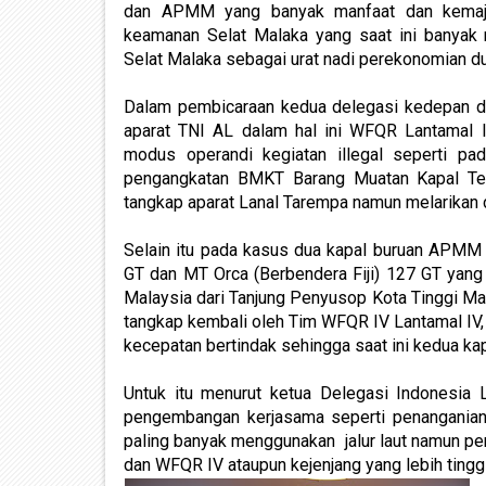
dan APMM yang banyak manfaat dan kemaju
keamanan Selat Malaka yang saat ini banyak
Selat Malaka sebagai urat nadi perekonomian du
Dalam pembicaraan kedua delegasi kedepan dari
aparat TNI AL dalam hal ini WFQR Lantamal
modus operandi kegiatan illegal seperti 
pengangkatan BMKT Barang Muatan Kapal Teng
tangkap aparat Lanal Tarempa namun melarikan 
Selain itu pada kasus dua kapal buruan APMM
GT dan MT Orca (Berbendera Fiji) 127 GT yang
Malaysia dari Tanjung Penyusop Kota Tinggi Mal
tangkap kembali oleh Tim WFQR IV Lantamal IV, 
kecepatan bertindak sehingga saat ini kedua k
Untuk itu menurut ketua Delegasi Indonesia
pengembangan kerjasama seperti penanganian N
paling banyak menggunakan jalur laut namun pe
dan WFQR IV ataupun kejenjang yang lebih tingg