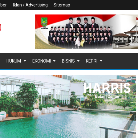
iber
Iklan / Advertising
Sitemap
HUKUM
EKONOMI
BISNIS
KEPRI