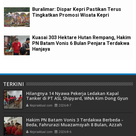
Buralimar: Dispar Kepri Pastikan Terus
Tingkatkan Promosi Wisata Kepri
Kuasai 303 Hektare Hutan Rempang, Hakim
PN Batam Vonis 6 Bulan Penjara Terdakwa
Hanjaya
TERKINI
Hilangnya 14 Nyawa Pekerja Ledakan Kapal
Tanker di PT ASL Shipyard, WNA Kim Dong Gyun
Hanya Dituntut 1 Tahun 6 Bulan
Kepriaktual.com
2026-8-7
Hakim PN Batam Vonis 3 Terdakwa Berbeda -
Beda, Fahrurazi Muazamsyah 8 Bulan, Azzah
Azzurah dan Risma Divonis 2 Tahun 6 Bulan
Kepriaktual.com
2026-8-6