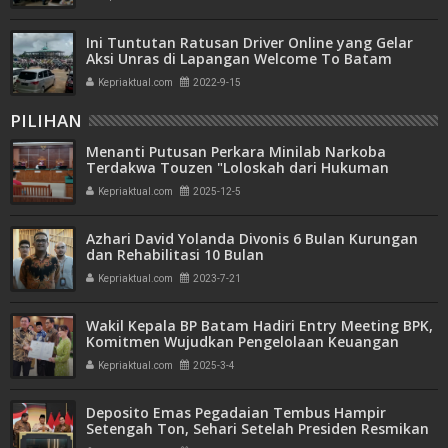
Ini Tuntutan Ratusan Driver Online yang Gelar
Aksi Unras di Lapangan Welcome To Batam
Kepriaktual.com
2022-9-15
PILIHAN
Menanti Putusan Perkara Minilab Narkoba
Terdakwa Touzen "Loloskah dari Hukuman
Seumur Hidup atau Mati"
Kepriaktual.com
2025-12-5
Azhari David Yolanda Divonis 6 Bulan Kurungan
dan Rehabilitasi 10 Bulan
Kepriaktual.com
2023-7-21
Wakil Kepala BP Batam Hadiri Entry Meeting BPK,
Komitmen Wujudkan Pengelolaan Keuangan
Transparan dan Akuntabel
Kepriaktual.com
2025-3-4
Deposito Emas Pegadaian Tembus Hampir
Setengah Ton, Sehari Setelah Presiden Resmikan
Bank Emas