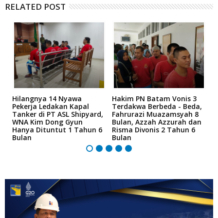
RELATED POST
Hilangnya 14 Nyawa
Hakim PN Batam Vonis 3
B
an
Pekerja Ledakan Kapal
Terdakwa Berbeda - Beda,
N
Tanker di PT ASL Shipyard,
Fahrurazi Muazamsyah 8
A
WNA Kim Dong Gyun
Bulan, Azzah Azzurah dan
T
Hanya Dituntut 1 Tahun 6
Risma Divonis 2 Tahun 6
M
Bulan
Bulan