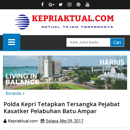
Beranda
Batam
hukum
Polda Kepri Tetapkan Tersangka Pejabat
Polda Kepri Tetapkan Tersangka Pejabat Kasatker Pelabuhan
Kasatker Pelabuhan Batu Ampar
Batu Ampar
Kepriaktual.com
Selasa, Mei 09, 2017
Dibaca
kali