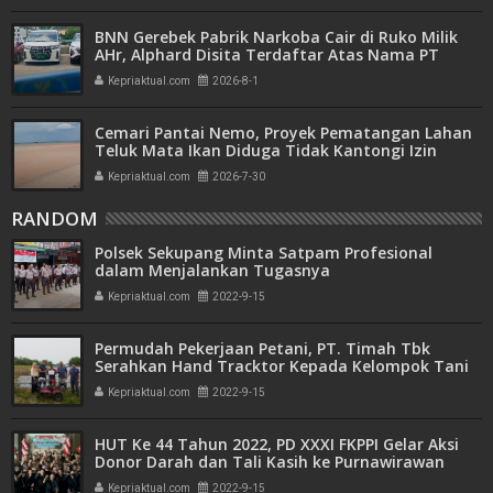
BNN Gerebek Pabrik Narkoba Cair di Ruko Milik
AHr, Alphard Disita Terdaftar Atas Nama PT
Mitra Usaha Properti
Kepriaktual.com
2026-8-1
Cemari Pantai Nemo, Proyek Pematangan Lahan
Teluk Mata Ikan Diduga Tidak Kantongi Izin
Amdal
Kepriaktual.com
2026-7-30
RANDOM
Polsek Sekupang Minta Satpam Profesional
dalam Menjalankan Tugasnya
Kepriaktual.com
2022-9-15
Permudah Pekerjaan Petani, PT. Timah Tbk
Serahkan Hand Tracktor Kepada Kelompok Tani
Kepriaktual.com
2022-9-15
HUT Ke 44 Tahun 2022, PD XXXI FKPPI Gelar Aksi
Donor Darah dan Tali Kasih ke Purnawirawan
Kepriaktual.com
2022-9-15