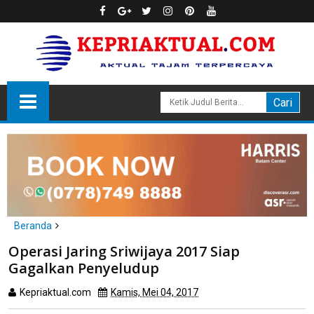
Beranda
Batam
Operasi Jaring Sriwijaya 2017 Siap
Operasi Jaring Sriwijaya 2017 Siap Gagalkan Penyeludup
Gagalkan Penyeludup
Kepriaktual.com
Kamis, Mei 04, 2017
Dibaca
kali