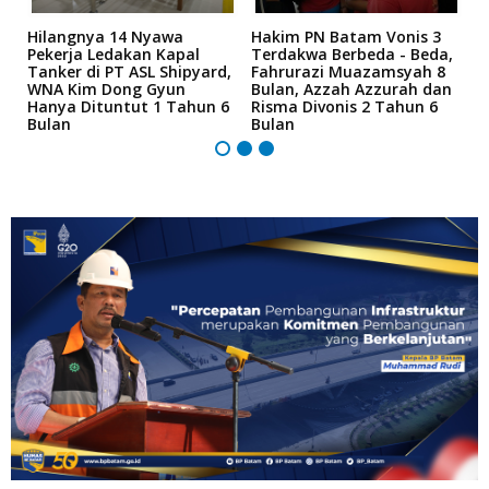
Hilangnya 14 Nyawa
Hakim PN Batam Vonis 3
B
r
Pekerja Ledakan Kapal
Terdakwa Berbeda - Beda,
N
Tanker di PT ASL Shipyard,
Fahrurazi Muazamsyah 8
A
an
WNA Kim Dong Gyun
Bulan, Azzah Azzurah dan
T
Hanya Dituntut 1 Tahun 6
Risma Divonis 2 Tahun 6
M
Bulan
Bulan