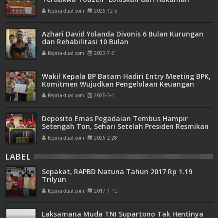
Seumur Hidup atau Mati"
Kepriaktual.com
2025-12-5
Azhari David Yolanda Divonis 6 Bulan Kurungan
dan Rehabilitasi 10 Bulan
Kepriaktual.com
2023-7-21
Wakil Kepala BP Batam Hadiri Entry Meeting BPK,
Komitmen Wujudkan Pengelolaan Keuangan
Transparan dan Akuntabel
Kepriaktual.com
2025-3-4
Deposito Emas Pegadaian Tembus Hampir
Setengah Ton, Sehari Setelah Presiden Resmikan
Bank Emas
Kepriaktual.com
2025-2-28
LABEL
Sepakat, RAPBD Natuna Tahun 2017 Rp 1.19
Trilyun
Kepriaktual.com
2017-1-10
Laksamana Muda TNI Supartono Tak Hentinya