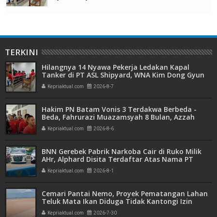
TERKINI
Hilangnya 14 Nyawa Pekerja Ledakan Kapal
Tanker di PT ASL Shipyard, WNA Kim Dong Gyun
Hanya Dituntut 1 Tahun 6 Bulan
Kepriaktual.com
2026-8-7
Hakim PN Batam Vonis 3 Terdakwa Berbeda -
Beda, Fahrurazi Muazamsyah 8 Bulan, Azzah
Azzurah dan Risma Divonis 2 Tahun 6 Bulan
Kepriaktual.com
2026-8-6
BNN Gerebek Pabrik Narkoba Cair di Ruko Milik
AHr, Alphard Disita Terdaftar Atas Nama PT
Mitra Usaha Properti
Kepriaktual.com
2026-8-1
Cemari Pantai Nemo, Proyek Pematangan Lahan
Teluk Mata Ikan Diduga Tidak Kantongi Izin
Amdal
Kepriaktual.com
2026-7-30