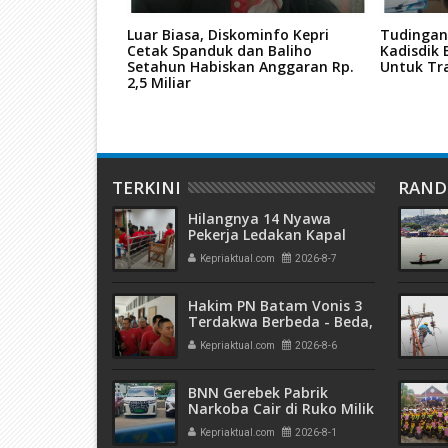
 Pemilukada
Luar Biasa, Diskominfo Kepri
Tudingan
unda"
Cetak Spanduk dan Baliho
Kadisdik 
Setahun Habiskan Anggaran Rp.
Untuk Tr
2,5 Miliar
TERKINI
RAN
Hilangnya 14 Nyawa
Pekerja Ledakan Kapal
Tanker di PT ASL Shipyard,
Kepriaktual.com
2026-8-7
WNA Kim Dong Gyun
Hanya Dituntut 1 Tahun 6
Bulan
Hakim PN Batam Vonis 3
Terdakwa Berbeda - Beda,
Fahrurazi Muazamsyah 8
Kepriaktual.com
2026-8-6
Bulan, Azzah Azzurah dan
Risma Divonis 2 Tahun 6
Bulan
BNN Gerebek Pabrik
Narkoba Cair di Ruko Milik
AHr, Alphard Disita
Kepriaktual.com
2026-8-1
Terdaftar Atas Nama PT