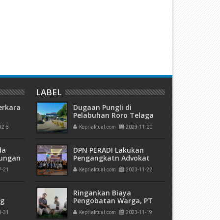
royek PL Fantastis Diskominfo
Fantastis, Belanja Makanan
epri Sarat KKN, Diduga Proyek
Minuman Sekda Bintan Lebih
etak 20 Buku Seharga Rp 204
2 Miliar
uta oleh Stafsus Gubernur
LABEL
erkara
Dugaan Pungli di
Pelabuhan Roro Telaga
Punggur, Pengusaha
12-5
Kepriaktual.com
2023-11-20
kuman
Ekspedisi Mengaku Setor
 Mati"
Bulanan
da
DPN PERADI Lakukan
rungan
Pengangkatn Advokat
 Bulan
Baru, 40 Peserta dari
7-21
Kepriaktual.com
2023-11-22
Batam
Ringankan Biaya
ng
Pengobatan Warga, PT
olda
Timah Tbk Serahkan
8-31
Kepriaktual.com
2023-11-19
a di
Bantuan untuk Zahra