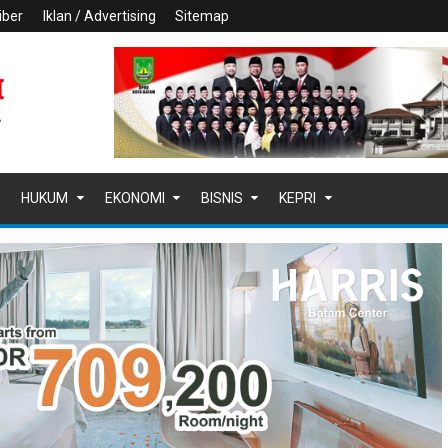
iber
Iklan / Advertising
Sitemap
HUKUM
EKONOMI
BISNIS
KEPRI