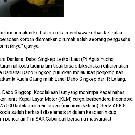
hasil menemukan korban mereka membawa korban ke Pulau
keberadaan korban diamankan dirumah salah seorang pengusaha
 fisiknya,” ujarnya.
tara Danlanal Dabo Singkep Letkol Laut (P) Agus Yudho
ntaran nahkoda tadimalam tidak bisa dilaksanakan dikarenakan
ngga Danlanal Dabo Singkep putuskan melakukan penjemputan
kamla Kuala Gaung milik Lanal Dabo Singkep dari P. Lalang.
L Dabo Singkep. Kecelakaan laut yang menimpa Kapal nahas
an jenis Kapal Layar Motor (KLM) cargo, berbendera Indonesia
.000 kotak minuman ringan (minuman kaleng). Serta ABK 8
ahkoda sudah berhasil diselamatkan dalam keadaan hidup
am pencarian Tim SAR Gabungan bersama masyarakat