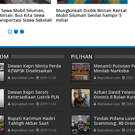
 Sewa Mobil Siluman,
Mungkinkah Disdik Bintan Rental
P
Bintan: Bus Kita Sewa
Mobil Siluman Senilai hampir 5
K
ansportasi Siswa Sekolah
miliar
C
j
DOM
PILIHAN
Dewan Kepri Minta Perda
Menanti Putusan P
RZWP3K Diselesaikan
Minilab Narkoba
Terdakwa Touzen
Kepriaktual.com
2019-11-25
Kepriaktual.com
2025-
"Loloskah dari Hu
Seumur Hidup atau
Dewan Kepri Soroti
Azhari David Yolan
Ketersediaan Listrik PLN
Divonis 6 Bulan Ku
Bright
dan Rehabilitasi 10
Kepriaktual.com
2019-11-25
Kepriaktual.com
2023-
Bupati Karimun Hadiri
Tindak Pidana Love
Tabligh Akbar Saat
Scamming, 88 Ora
Wisuda Santri Sebanyak
Pelaku Ditangkap P
Kepriaktual.com
2019-11-23
Kepriaktual.com
2023-
123 orang
Kepri dan Polisi Cin