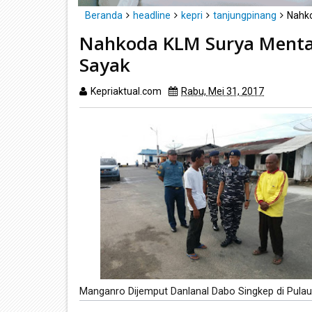
Beranda
headline
kepri
tanjungpinang
Nahko
Nahkoda KLM Surya Mentar
Sayak
Kepriaktual.com
Rabu, Mei 31, 2017
Dibaca
ka
Manganro Dijemput Danlanal Dabo Singkep di Pula