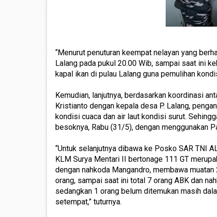
“Menurut penuturan keempat nelayan yang ber
Lalang pada pukul 20.00 Wib, sampai saat ini 
kapal ikan di pulau Lalang guna pemulihan kondisi
Kemudian, lanjutnya, berdasarkan koordinasi an
Kristianto dengan kepala desa P. Lalang, penga
kondisi cuaca dan air laut kondisi surut. Sehi
besoknya, Rabu (31/5), dengan menggunakan Pat
“Untuk selanjutnya dibawa ke Posko SAR TNI A
KLM Surya Mentari II bertonage 111 GT merupak
dengan nahkoda Mangandro, membawa muatan 25
orang, sampai saat ini total 7 orang ABK dan n
sedangkan 1 orang belum ditemukan masih dal
setempat,” tuturnya.