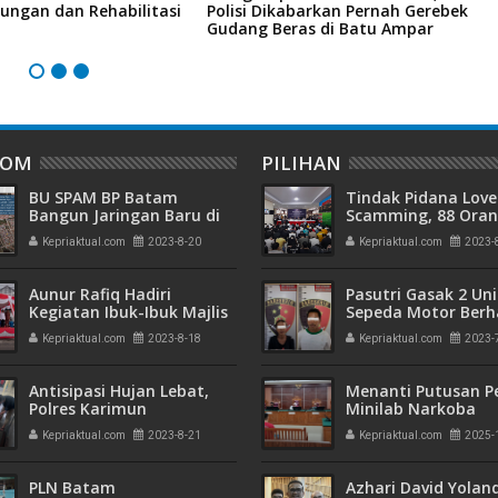
ungan dan Rehabilitasi
Polisi Dikabarkan Pernah Gerebek
D
Gudang Beras di Batu Ampar
I
DOM
PILIHAN
BU SPAM BP Batam
Tindak Pidana Love
Bangun Jaringan Baru di
Scamming, 88 Ora
Daerah Saguba dan Tiban
Pelaku Ditangkap P
Kepriaktual.com
2023-8-20
Kepriaktual.com
2023-
Kepri dan Polisi Cin
Batam
Aunur Rafiq Hadiri
Pasutri Gasak 2 Uni
Kegiatan Ibuk-Ibuk Majlis
Sepeda Motor Berha
Ta'lim dari PC.BMTK dan
Ringkus Polisi
Kepriaktual.com
2023-8-18
Kepriaktual.com
2023-
Permata saat Pawai
Ta'ruf
Antisipasi Hujan Lebat,
Menanti Putusan P
Polres Karimun
Minilab Narkoba
Tingkatkan Patroli dan
Terdakwa Touzen
Kepriaktual.com
2023-8-21
Kepriaktual.com
2025-
Himbauan
"Loloskah dari Hu
Seumur Hidup atau
PLN Batam
Azhari David Yolan