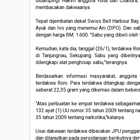
didampingi Hakim anggota Yona dan Chandra,
membacakan dakwaanya.
Tepat dijembatan dekat Swiss Bell Harbour Bay,
Ayuk dan Ivo yang menemui Ani (DPO). Dan sabu
dengan harga RM. 1.600. "Sabu yang dibeli oleh t
Kemudian, kata dia, tanggal (26/1), terdakwa Ro
di Tanjungriau, Sekupang. Sabu yang dibeliny
dilengkapi alat penghisap sabu,”terangnya.
Berdasarkan informasi masyarakat, anggota
terdakwa Roni. Para terdakwa ditangkap denga
seberat 22,35 gram yang dikemas dalam bebera
“Atas perbuatan ke empat terdakwa sebagaimana
132 ayat (1) UU nomor 35 tahun 2009 tentang nar
35 tahun 2009 tentang narkotika,"katanya.
Usai dakwaan terdakwa dibacakan JPU penggant
dan dilanjutkan pada persidangan berikutnya d