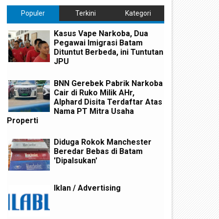
Populer
Terkini
Kategori
Kasus Vape Narkoba, Dua
Pegawai Imigrasi Batam
Dituntut Berbeda, ini Tuntutan
JPU
BNN Gerebek Pabrik Narkoba
Cair di Ruko Milik AHr,
Alphard Disita Terdaftar Atas
Nama PT Mitra Usaha
Properti
Diduga Rokok Manchester
Beredar Bebas di Batam
'Dipalsukan'
Iklan / Advertising
ipicu Rasa Sakit Hati Sering
Gadaikan Ijazah Rekan Kerj