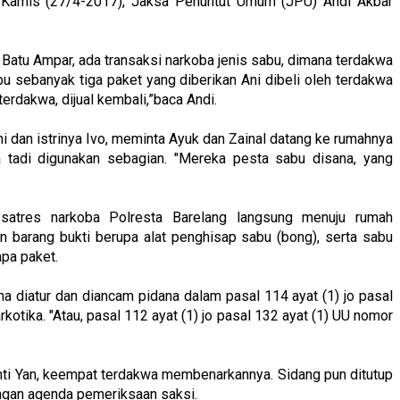
 Kamis (27/4-2017), Jaksa Penuntut Umum (JPU) Andi Akbar
 Batu Ampar, ada transaksi narkoba jenis sabu, dimana terdakwa
 sebanyak tiga paket yang diberikan Ani dibeli oleh terdakwa
erdakwa, dijual kembali,”baca Andi.
ni dan istrinya Ivo, meminta Ayuk dan Zainal datang ke rumahnya
a tadi digunakan sebagian. "Mereka pesta sabu disana, yang
 satres narkoba Polresta Barelang langsung menuju rumah
n barang bukti berupa alat penghisap sabu (bong), serta sabu
pa paket.
 diatur dan diancam pidana dalam pasal 114 ayat (1) jo pasal
kotika. "Atau, pasal 112 ayat (1) jo pasal 132 ayat (1) UU nomor
i Yan, keempat terdakwa membenarkannya. Sidang pun ditutup
engan agenda pemeriksaan saksi.