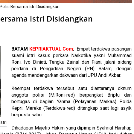
olisi Bersama Istri Disidangkan
Bersama Istri Disidangkan
a
kali
BATAM
KEPRIAKTUAL.Com
;
Empat terdakwa pasangan
suami istri kasus perkara Narkotika yakni Muhammad
Roni, Ivo Diniati, Tengku Zainal dan Fiani, jalani sidang
perdana di Pengadilan Negeri (PN) Batam, dengan
agenda mendengarkan dakwaan dari JPU Andi Akbar.
Keempat terdakwa tersebut satu diantaranya oknum
anggota polisi (M.Roni-red) berpangkat Briptu dan
bertugas di bagian Yanma (Pelayanan Markas) Polda
Kepri. Mereka (Terdakwa-red) ditangkap saat lagi asyik
berpesta sabu.
stri
Dihadapan Majelis Hakim yang dipimpin Syahrial Harahap