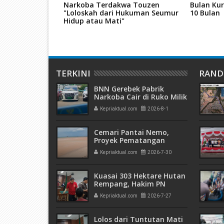
unda"
Narkoba Terdakwa Touzen
Bulan Kur
"Loloskah dari Hukuman Seumur
10 Bulan
Hidup atau Mati"
TERKINI
RAN
BNN Gerebek Pabrik
Narkoba Cair di Ruko Milik
AHr, Alphard Disita
Kepriaktual.com
2026-8-1
Terdaftar Atas Nama PT
Mitra Usaha Properti
Cemari Pantai Nemo,
Proyek Pematangan
Lahan Teluk Mata Ikan
Kepriaktual.com
2026-7-30
Diduga Tidak Kantongi
Izin Amdal
Kuasai 303 Hektare Hutan
Rempang, Hakim PN
Batam Vonis 6 Bulan
Kepriaktual.com
2026-7-27
Penjara Terdakwa
Hanjaya
Lolos dari Tuntutan Mati