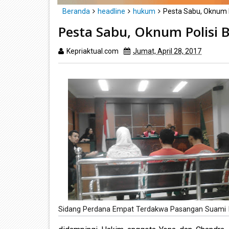
Beranda
headline
hukum
Pesta Sabu, Oknum P
Pesta Sabu, Oknum Polisi 
Kepriaktual.com
Jumat, April 28, 2017
Dibac
Sidang Perdana Empat Terdakwa Pasangan Suami I