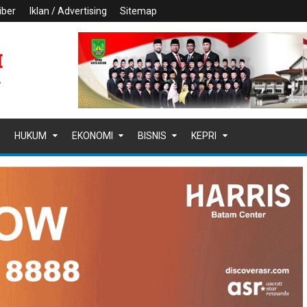
iber
Iklan / Advertising
Sitemap
HUKUM
EKONOMI
BISNIS
KEPRI