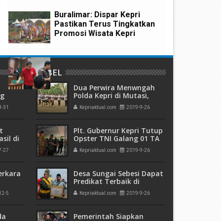
ihina, Reza Habisi Nyawa
ke Koperasi, Wanita ini Dirin
strinya Sendiri
Polisi
Buralimar: Dispar Kepri
Pastikan Terus Tingkatkan
Promosi Wisata Kepri
Kuasai 303 Hektare Hutan
Rempang, Hakim PN Batam
LABEL
Vonis 6 Bulan Penjara
Dua Perwira Menwngah
Terdakwa Hanjaya
ng
Polda Kepri di Mutasi,
olda
AKBP Yos Guntur Jabat
8-31
Kepriaktual.com
2019-9-26
a di
Kapolres Karimun
t
Plt. Gubernur Kepri Tutup
sil di
Opster TNI Galang 01 TA
2019
7-27
Kepriaktual.com
2019-9-26
erkara
Desa Sungai Sebesi Dapat
Predikat Terbaik di
Tingkat Provinsi
12-5
Kepriaktual.com
2019-9-26
kuman
 Mati"
da
Pemerintah Siapkan