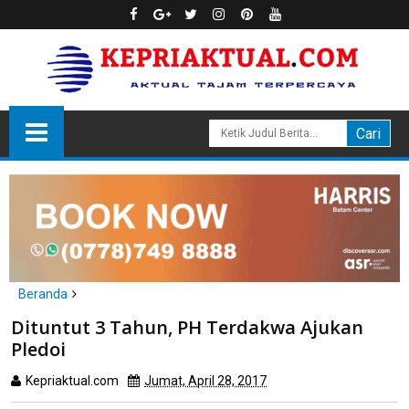
Beranda
headline
hukum
Dituntut 3 Tahun, PH Terdakwa Ajukan
Dituntut 3 Tahun, PH Terdakwa Ajukan Pledoi
Pledoi
Kepriaktual.com
Jumat, April 28, 2017
Dibaca
kali