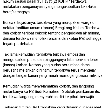
hukum sesuai pasal 351 ayat (2) KUHP. "Terdakwa
melakukan penganiayaan yang mengakibatkan luka-luka
berat,"terangnya.
Berawal kejadianya, terdakwa yang merupakan warga di
sekitar fasilitas umum (fasum) Bengkong Kolam. Terdakwa
dan korban terlibat cekcok tentang pengelolaan air minum,
dimana terdakwa menolak rencana dari ketua RW, sehingga
terjadi perdebatan.
Tak lama kemudian, terdakwa terbawa emosi dan
mengeluarkan pisau dari pinggangnya lalu menikam leher
(kanan) korban. Korban yang sudah bersimbah darah
berusaha melarikan diri namun terdakwa terus mengejar
dengan tangan kanan yang masih memegang pisau miliknya.
Kemudian warga menyelamatkan korban, dan langsung
melarikanya ke RS Budi Kemuliaan. Setelah penikaman itu,
terdakwa langsung menyerahkan diri ke pihak berwajib.
Terhadap tututan JPU, terdakwa yang didampigi penasehat