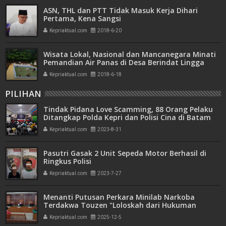
ASN, THL dan PTT Tidak Masuk Kerja Dihari
Pertama, Kena Sangsi
Kepriaktual.com
2018-6-20
Wisata Lokal, Nasional dan Mancanegara Minati
Pemandian Air Panas di Desa Berindat Lingga
Kepriaktual.com
2018-6-18
PILIHAN
Tindak Pidana Love Scamming, 88 Orang Pelaku
Ditangkap Polda Kepri dan Polisi Cina di Batam
Kepriaktual.com
2023-8-31
Pasutri Gasak 2 Unit Sepeda Motor Berhasil di
Ringkus Polisi
Kepriaktual.com
2023-7-27
Menanti Putusan Perkara Minilab Narkoba
Terdakwa Touzen "Loloskah dari Hukuman
Seumur Hidup atau Mati"
Kepriaktual.com
2025-12-5