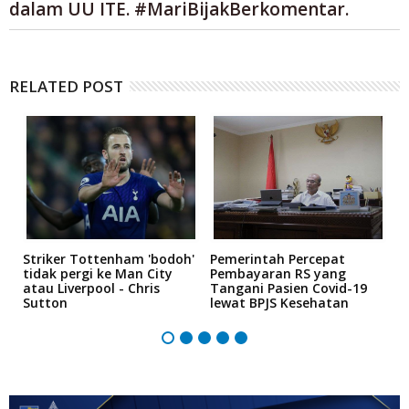
dalam UU ITE. #MariBijakBerkomentar.
RELATED POST
Striker Tottenham 'bodoh'
Pemerintah Percepat
K
an
tidak pergi ke Man City
Pembayaran RS yang
P
atau Liverpool - Chris
Tangani Pasien Covid-19
"
Sutton
lewat BPJS Kesehatan