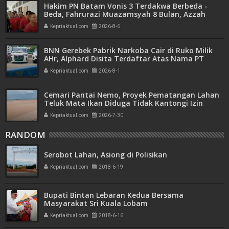
Hakim PN Batam Vonis 3 Terdakwa Berbeda -
Beda, Fahrurazi Muazamsyah 8 Bulan, Azzah
Azzurah dan Risma Divonis 2 Tahun 6 Bulan
Kepriaktual.com
2026-8-6
BNN Gerebek Pabrik Narkoba Cair di Ruko Milik
AHr, Alphard Disita Terdaftar Atas Nama PT
Mitra Usaha Properti
Kepriaktual.com
2026-8-1
Cemari Pantai Nemo, Proyek Pematangan Lahan
Teluk Mata Ikan Diduga Tidak Kantongi Izin
Amdal
Kepriaktual.com
2026-7-30
RANDOM
Serobot Lahan, Asiong di Polisikan
Kepriaktual.com
2018-6-19
Bupati Bintan Lebaran Kedua Bersama
Masyarakat Sri Kuala Lobam
Kepriaktual.com
2018-6-16