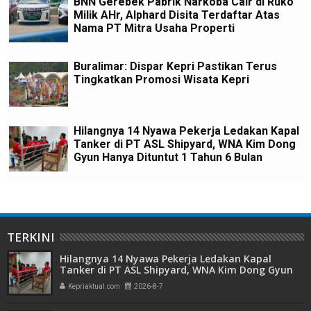
BNN Gerebek Pabrik Narkoba Cair di Ruko
Milik AHr, Alphard Disita Terdaftar Atas
Nama PT Mitra Usaha Properti
Buralimar: Dispar Kepri Pastikan Terus
Tingkatkan Promosi Wisata Kepri
Hilangnya 14 Nyawa Pekerja Ledakan Kapal
Tanker di PT ASL Shipyard, WNA Kim Dong
Gyun Hanya Dituntut 1 Tahun 6 Bulan
TERKINI
Hilangnya 14 Nyawa Pekerja Ledakan Kapal
Tanker di PT ASL Shipyard, WNA Kim Dong Gyun
Hanya Dituntut 1 Tahun 6 Bulan
Kepriaktual.com
2026-8-7