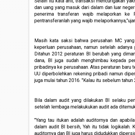
Selain itu kata ahli, transaksi mencurigakan yak
dan uang yang masuk dari dalam dan luar negeri
penerima transferan wajib melaporkan ke 
pentransferanlah yang wajib melaporkannya,”ujar 
Masih kata saksi bahwa perusahan MC yang s
keperluan perusahaan, namun setelah adanya p
Ditahun 2012 peraturan BI berubah yang diman
dana, BI juga sudah menghimbau kepada pen
pribadinya ke perusahaan. Atas peraturan baru 
UU diperbolehkan rekening pribadi namun dipe
juga mulai tahun 2016. "Kalau itu sebelum tahun 
Bila dalam audit yang dilakukan BI selaku 
setelah lembaga melakukukan audit ada ditemuka
"Yang tau itukan adalah auditornya dan apab
dalam audit BI bersih, Yah itu tidak logikalah
auditornya dan BI juga harus didudukkan dipersi