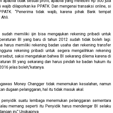
ni apabila tidak sesuai profil, apabila yang melebihi Rp 500 juta
 wajib dilaporkan ke PPATK. Dan mengenai transaksi online, si
PPATK. “Penerima tidak wajib, karena pihak Bank tempat
Ahli.
udah memiliki ijin bisa mengajukan rekening pribadi untuk
eraturan BI yang baru di tahun 2012 sudah tidak boleh lagi.
a harus memiliki rekening badan usaha dan rekening transfer
gguna rekening pribadi untuk segera mengalihkan rekening
tersebut, saksi mengatakan bahwa BI sekarang dilema karena di
raturan BI yang sekarang dan harus pindah ke badan hukum itu
2016 jelas boleh,"katanya.
pengawas Money Changger tidak menemukan kesalahan, namun
n dugaan pelanggaran, hal itu tidak masuk akal.
ila penyidik suatu lembaga menemukan pelanggaran sementara
. Kalau memang seperti itu Penyidik harus mendengar BI selaku
dangan ini," Ungkapnya