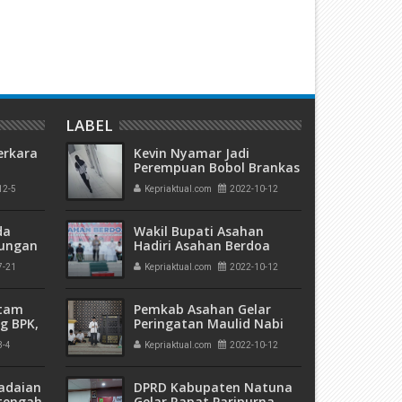
enPANRB Minta ASN Tidak
WP di "Denda"
udik Lebaran
LABEL
erkara
Kevin Nyamar Jadi
Perempuan Bobol Brankas
KFC Megamall
12-5
Kepriaktual.com
2022-10-12
kuman
 Mati"
da
Wakil Bupati Asahan
rungan
Hadiri Asahan Berdoa
 Bulan
Untuk Aremania dan
7-21
Kepriaktual.com
2022-10-12
Sepakbola Indonesia
atam
Pemkab Asahan Gelar
g BPK,
Peringatan Maulid Nabi
an
Muhammad SAW 1444
3-4
Kepriaktual.com
2022-10-12
ngan
H/2022 M
adaian
DPRD Kabupaten Natuna
tengah
Gelar Rapat Paripurna