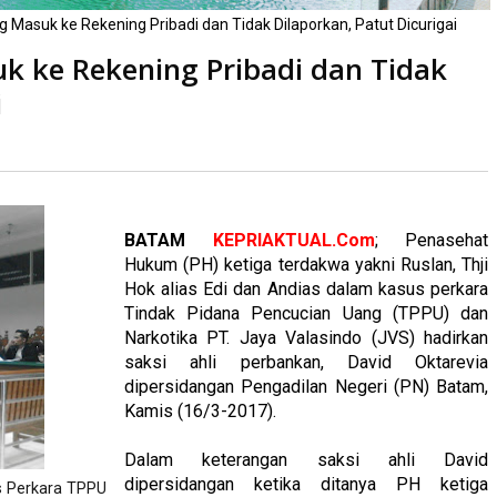
g Masuk ke Rekening Pribadi dan Tidak Dilaporkan, Patut Dicurigai
uk ke Rekening Pribadi dan Tidak
i
ca
kali
BATAM
KEPRIAKTUAL.Com
; Penasehat
Hukum (PH) ketiga terdakwa yakni Ruslan, Thji
Hok alias Edi dan Andias dalam kasus perkara
Tindak Pidana Pencucian Uang (TPPU) dan
Narkotika PT. Jaya Valasindo (JVS) hadirkan
saksi ahli perbankan, David Oktarevia
dipersidangan Pengadilan Negeri (PN) Batam,
Kamis (16/3-2017).
Dalam keterangan saksi ahli David
dipersidangan ketika ditanya PH ketiga
us Perkara TPPU