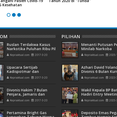
angani Pasien Covid-19
Tahun 2020 di "Tunda"
M
JS Kesehatan
M
DOM
PILIHAN
Ruslan Terdakwa Kasus
Menanti Putusan P
Narkotika Puluhan Ribu Pil
Minilab Narkoba
Ekstasi Disidangkan
Terdakwa Touzen
Kepriaktual.com
2017-3-20
Kepriaktual.com
2025-
"Loloskah dari Hu
Seumur Hidup atau
Upacara Sertijab
Azhari David Yolan
Kadispotmar dan
Divonis 6 Bulan Ku
Dansatkamla Lantamal IV
dan Rehabilitasi 10
Kepriaktual.com
2017-3-20
Kepriaktual.com
2023-
di Pimpin Danlantamal IV
S. Irawan
Divonis Hakim 7 Bulan
Wakil Kepala BP B
Penjara, Jamaris dan
Hadiri Entry Meetin
Irwanto Serta JPU Terima
Komitmen Wujudk
Kepriaktual.com
2017-3-20
Kepriaktual.com
2025-
Pengelolaan Keua
Transparan dan
Akuntabel
Pertamina Bright Gas
Deposito Emas Peg
Luncurkan Tabung Warna
Tembus Hampir Se