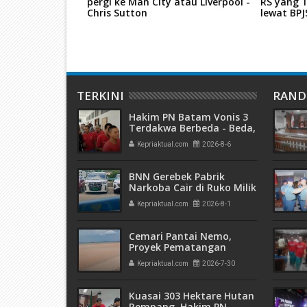
 Pernah Gerebek
pergi ke Man City atau Liverpool -
RS yang T
Batu Ampar
Chris Sutton
lewat BP
TERKINI
RAN
Hakim PN Batam Vonis 3
Terdakwa Berbeda - Beda,
Fahrurazi Muazamsyah 8
Kepriaktual.com
2026-8-6
Bulan, Azzah Azzurah dan
Risma Divonis 2 Tahun 6
Bulan
BNN Gerebek Pabrik
Narkoba Cair di Ruko Milik
AHr, Alphard Disita
Kepriaktual.com
2026-8-1
Terdaftar Atas Nama PT
Mitra Usaha Properti
Cemari Pantai Nemo,
Proyek Pematangan
Lahan Teluk Mata Ikan
Kepriaktual.com
2026-7-30
Diduga Tidak Kantongi
Izin Amdal
Kuasai 303 Hektare Hutan
Rempang, Hakim PN