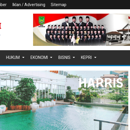
iber
Iklan / Advertising
Sitemap
HUKUM
EKONOMI
BISNIS
KEPRI