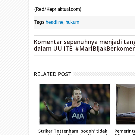
(Red/Kepriaktual.com)
Tags
headline
,
hukum
Komentar sepenuhnya menjadi tan
dalam UU ITE. #MariBijakBerkomen
RELATED POST
s Thailand,
Striker Tottenham 'bodoh' tidak
Pemerint