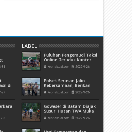
ejari Tanjungpinang Adakan
PLN Batam Bersama Kejati K
novasi Pelayanan Hukum
Serahkan Kurban Sapi Kepa
erhadap Masyarakat Miskin
Masyarakat
LABEL
Puluhan Pengemudi Taksi
ng
Online Geruduk Kantor
olda
Aplikator Maxim, Grab
8-31
Kepriaktual.com
2022-9-26
a di
dan Gojek di Batam
t
Polsek Serasan Jalin
sil di
Kebersamaan, Berikan
Bansos Kepada
7-27
Kepriaktual.com
2022-9-26
Masyarakat
erkara
Goweser di Batam Diajak
Susuri Hutan TWA Muka
Kuning Panbil
12-5
Kepriaktual.com
2022-9-26
kuman
 Mati"
da
Urai Kemacetan dan