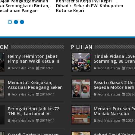
 Ajak Pangkogabwilhan I
Konferensi Kerja PWI Kepri
K
ya Semangka di Bintan,
Dihadiri Seluruh PWI Kabupaten
I
etahanan Pangan
Kota se Kepri
T
DOM
PILIHAN
Helmy Helminton Jabat
Tindak Pidana Love
Pimpinan Wakil Ketua III
Scamming, 88 Ora
DPRD Kota Batam
Pelaku Ditangkap P
Kepriaktual.com
2017-9-9
Kepriaktual.com
2023-
Kepri dan Polisi Cin
Batam
Menuntut Kebijakan,
Pasutri Gasak 2 Uni
Assosiasi Pedagang Seken
Sepeda Motor Berha
Jodoh dan Aviari Datangi
Ringkus Polisi
Kepriaktual.com
2017-9-11
Kepriaktual.com
2023-
DPRD Batam
Peringati Hari Jadi ke-72
Menanti Putusan P
TNI AL, Lantamal IV
Minilab Narkoba
Tanjungpinang Gelar
Terdakwa Touzen
Kepriaktual.com
2017-9-11
Kepriaktual.com
2025-
Upacara
"Loloskah dari Hu
Seumur Hidup atau
Suardi Tahirek: Laporan
Azhari David Yolan