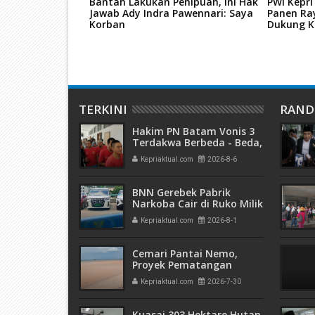
s Thailand,
Bantah Lakukan Penipuan, Ini Hak
PWI Kepri
 Pernah Gerebek
Jawab Ady Indra Pawennari: Saya
Panen Ra
Batu Ampar
Korban
Dukung K
TERKINI
RAN
Hakim PN Batam Vonis 3
Terdakwa Berbeda - Beda,
Fahrurazi Muazamsyah 8
Kepriaktual.com
2026-8-6
Bulan, Azzah Azzurah dan
Risma Divonis 2 Tahun 6
Bulan
BNN Gerebek Pabrik
Narkoba Cair di Ruko Milik
AHr, Alphard Disita
Kepriaktual.com
2026-8-1
Terdaftar Atas Nama PT
Mitra Usaha Properti
Cemari Pantai Nemo,
Proyek Pematangan
Lahan Teluk Mata Ikan
Kepriaktual.com
2026-7-30
Diduga Tidak Kantongi
Izin Amdal
Kuasai 303 Hektare Hutan