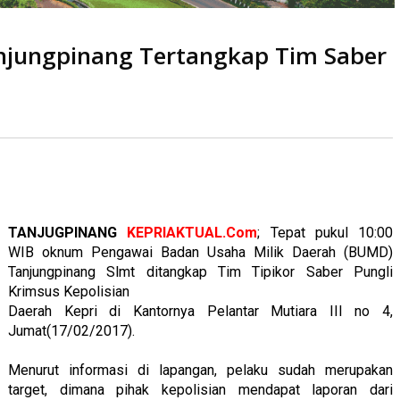
 BUMD Tanjungpinang Tertangkap Tim Saber Pungli Polda Kepri
ungpinang Tertangkap Tim Saber
baca
kali
TANJUGPINANG
KEPRIAKTUAL.Com
; Tepat pukul 10:00
WIB oknum Pengawai Badan Usaha Milik Daerah (BUMD)
Tanjungpinang Slmt ditangkap Tim Tipikor Saber Pungli
Krimsus Kepolisian
Daerah Kepri di Kantornya Pelantar Mutiara III no 4,
Jumat(17/02/2017).
Menurut informasi di lapangan, pelaku sudah merupakan
target, dimana pihak kepolisian mendapat laporan dari