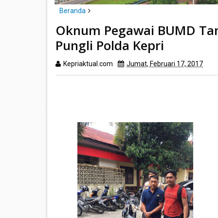
Beranda
headline
hukum
tanjungpinang
Oknum Pegawai
Oknum Pegawai BUMD Tanj
Pungli Polda Kepri
Kepriaktual.com
Jumat, Februari 17, 2017
Di