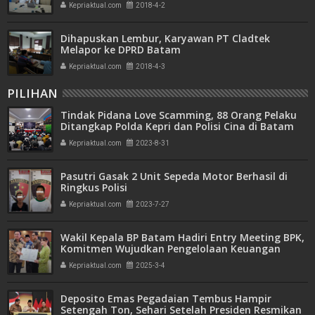
Kepriaktual.com
2018-4-2
Dihapuskan Lembur, Karyawan PT Cladtek
Melapor ke DPRD Batam
Kepriaktual.com
2018-4-3
PILIHAN
Tindak Pidana Love Scamming, 88 Orang Pelaku
Ditangkap Polda Kepri dan Polisi Cina di Batam
Kepriaktual.com
2023-8-31
Pasutri Gasak 2 Unit Sepeda Motor Berhasil di
Ringkus Polisi
Kepriaktual.com
2023-7-27
Wakil Kepala BP Batam Hadiri Entry Meeting BPK,
Komitmen Wujudkan Pengelolaan Keuangan
Transparan dan Akuntabel
Kepriaktual.com
2025-3-4
Deposito Emas Pegadaian Tembus Hampir
Setengah Ton, Sehari Setelah Presiden Resmikan