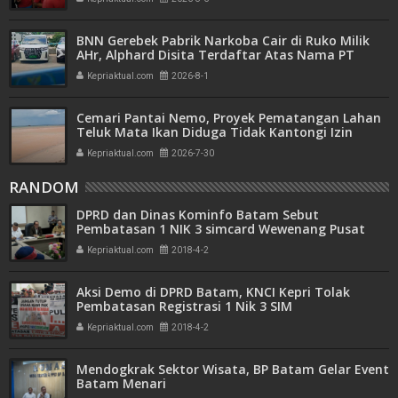
BNN Gerebek Pabrik Narkoba Cair di Ruko Milik
AHr, Alphard Disita Terdaftar Atas Nama PT
Mitra Usaha Properti
Kepriaktual.com
2026-8-1
Cemari Pantai Nemo, Proyek Pematangan Lahan
Teluk Mata Ikan Diduga Tidak Kantongi Izin
Amdal
Kepriaktual.com
2026-7-30
RANDOM
DPRD dan Dinas Kominfo Batam Sebut
Pembatasan 1 NIK 3 simcard Wewenang Pusat
Kepriaktual.com
2018-4-2
Aksi Demo di DPRD Batam, KNCI Kepri Tolak
Pembatasan Registrasi 1 Nik 3 SIM
Kepriaktual.com
2018-4-2
Mendogkrak Sektor Wisata, BP Batam Gelar Event
Batam Menari