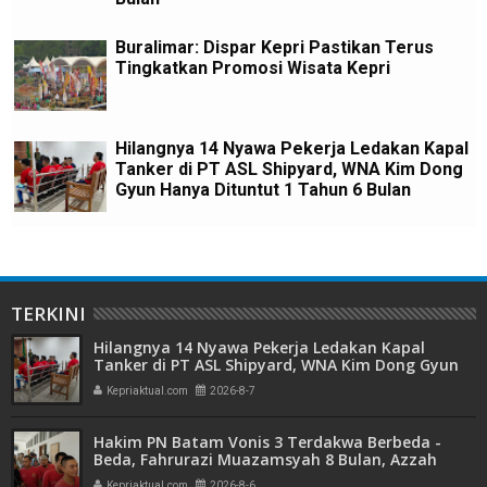
Buralimar: Dispar Kepri Pastikan Terus
Tingkatkan Promosi Wisata Kepri
Hilangnya 14 Nyawa Pekerja Ledakan Kapal
Tanker di PT ASL Shipyard, WNA Kim Dong
Gyun Hanya Dituntut 1 Tahun 6 Bulan
TERKINI
Hilangnya 14 Nyawa Pekerja Ledakan Kapal
Tanker di PT ASL Shipyard, WNA Kim Dong Gyun
Hanya Dituntut 1 Tahun 6 Bulan
Kepriaktual.com
2026-8-7
Hakim PN Batam Vonis 3 Terdakwa Berbeda -
Beda, Fahrurazi Muazamsyah 8 Bulan, Azzah
Azzurah dan Risma Divonis 2 Tahun 6 Bulan
Kepriaktual.com
2026-8-6