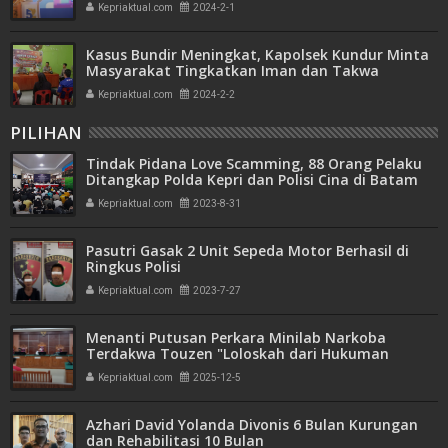
Kepriaktual.com
2024-2-1
Kasus Bundir Meningkat, Kapolsek Kundur Minta
Masyarakat Tingkatkan Iman dan Takwa
Kepriaktual.com
2024-2-2
PILIHAN
Tindak Pidana Love Scamming, 88 Orang Pelaku
Ditangkap Polda Kepri dan Polisi Cina di Batam
Kepriaktual.com
2023-8-31
Pasutri Gasak 2 Unit Sepeda Motor Berhasil di
Ringkus Polisi
Kepriaktual.com
2023-7-27
Menanti Putusan Perkara Minilab Narkoba
Terdakwa Touzen "Loloskah dari Hukuman
Seumur Hidup atau Mati"
Kepriaktual.com
2025-12-5
Azhari David Yolanda Divonis 6 Bulan Kurungan
dan Rehabilitasi 10 Bulan