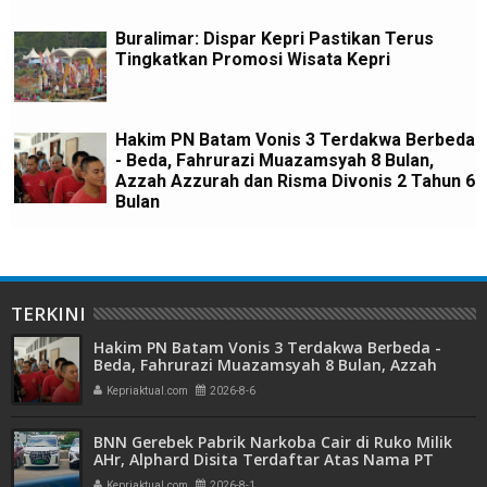
Buralimar: Dispar Kepri Pastikan Terus
Tingkatkan Promosi Wisata Kepri
Hakim PN Batam Vonis 3 Terdakwa Berbeda
- Beda, Fahrurazi Muazamsyah 8 Bulan,
Azzah Azzurah dan Risma Divonis 2 Tahun 6
Bulan
TERKINI
Hakim PN Batam Vonis 3 Terdakwa Berbeda -
Beda, Fahrurazi Muazamsyah 8 Bulan, Azzah
Azzurah dan Risma Divonis 2 Tahun 6 Bulan
Kepriaktual.com
2026-8-6
BNN Gerebek Pabrik Narkoba Cair di Ruko Milik
AHr, Alphard Disita Terdaftar Atas Nama PT
Mitra Usaha Properti
Kepriaktual.com
2026-8-1