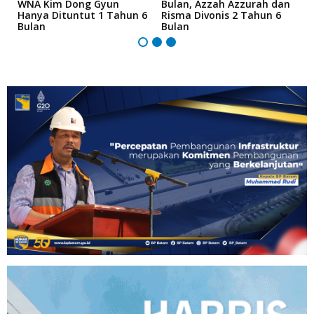
an
WNA Kim Dong Gyun
Bulan, Azzah Azzurah dan
T
Hanya Dituntut 1 Tahun 6
Risma Divonis 2 Tahun 6
M
Bulan
Bulan