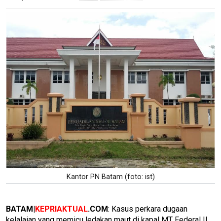
Kantor PN Batam (foto: ist)
BATAM|
KEPRIAKTUAL
.COM
: Kasus perkara dugaan
kelalaian yang memicu ledakan maut di kapal MT Federal II