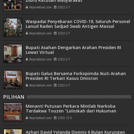
Diuru Ratusan Masyarakat
Kepriaktual.com
2022-2-7
Waspadai Penyebaran COVID-19, Seluruh Personel
Lanud Raden Sadjad Swab Antigen Massal
Kepriaktual.com
2022-2-7
Bupati Asahan Dengarkan Arahan Presiden RI
Lewat Virtual
Kepriaktual.com
2022-2-7
Bupati Galus Bersama Forkopimda Ikuti Arahan
Presiden RI Terkait Kasus Omicron
Kepriaktual.com
2022-2-7
PILIHAN
Menanti Putusan Perkara Minilab Narkoba
Terdakwa Touzen "Loloskah dari Hukuman
Seumur Hidup atau Mati"
Kepriaktual.com
2025-12-5
Azhari David Yolanda Divonis 6 Bulan Kurungan