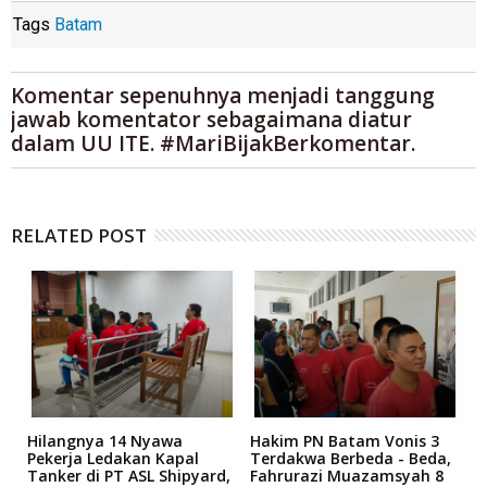
Tags
Batam
Komentar sepenuhnya menjadi tanggung
jawab komentator sebagaimana diatur
dalam UU ITE. #MariBijakBerkomentar.
RELATED POST
Hilangnya 14 Nyawa
Hakim PN Batam Vonis 3
B
r
Pekerja Ledakan Kapal
Terdakwa Berbeda - Beda,
N
Tanker di PT ASL Shipyard,
Fahrurazi Muazamsyah 8
A