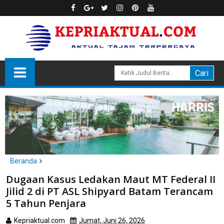
Beranda
Batam
Dugaan Kasus Ledakan Maut MT Federal II
Dugaan Kasus Ledakan Maut MT Federal II Jilid 2 di PT ASL
Jilid 2 di PT ASL Shipyard Batam Terancam
Shipyard Batam Terancam 5 Tahun Penjara
5 Tahun Penjara
Kepriaktual.com
Jumat, Juni 26, 2026
Dibaca
kali