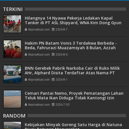
TERKINI
Hilangnya 14 Nyawa Pekerja Ledakan Kapal
Tanker di PT ASL Shipyard, WNA Kim Dong Gyun
Hanya Dituntut 1 Tahun 6 Bulan
Kepriaktual.com
2026-8-7
Hakim PN Batam Vonis 3 Terdakwa Berbeda -
Beda, Fahrurazi Muazamsyah 8 Bulan, Azzah
Azzurah dan Risma Divonis 2 Tahun 6 Bulan
Kepriaktual.com
2026-8-6
BNN Gerebek Pabrik Narkoba Cair di Ruko Milik
AHr, Alphard Disita Terdaftar Atas Nama PT
Mitra Usaha Properti
Kepriaktual.com
2026-8-1
Cemari Pantai Nemo, Proyek Pematangan Lahan
Teluk Mata Ikan Diduga Tidak Kantongi Izin
Amdal
Kepriaktual.com
2026-7-30
RANDOM
Kebijakan Minyak Goreng Satu Harga di Natuna