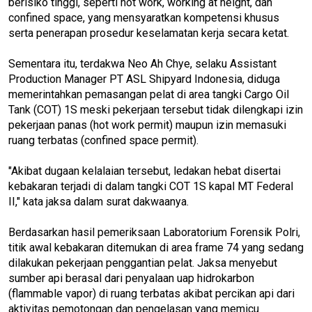
berisiko tinggi, seperti hot work, working at height, dan
confined space, yang mensyaratkan kompetensi khusus
serta penerapan prosedur keselamatan kerja secara ketat.
Sementara itu, terdakwa Neo Ah Chye, selaku Assistant
Production Manager PT ASL Shipyard Indonesia, diduga
memerintahkan pemasangan pelat di area tangki Cargo Oil
Tank (COT) 1S meski pekerjaan tersebut tidak dilengkapi izin
pekerjaan panas (hot work permit) maupun izin memasuki
ruang terbatas (confined space permit).
"Akibat dugaan kelalaian tersebut, ledakan hebat disertai
kebakaran terjadi di dalam tangki COT 1S kapal MT Federal
II," kata jaksa dalam surat dakwaanya.
Berdasarkan hasil pemeriksaan Laboratorium Forensik Polri,
titik awal kebakaran ditemukan di area frame 74 yang sedang
dilakukan pekerjaan penggantian pelat. Jaksa menyebut
sumber api berasal dari penyalaan uap hidrokarbon
(flammable vapor) di ruang terbatas akibat percikan api dari
aktivitas pemotongan dan pengelasan yang memicu