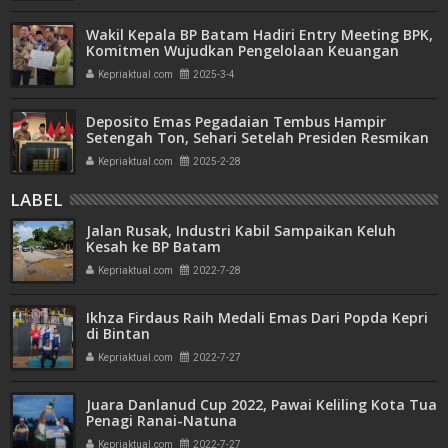
Wakil Kepala BP Batam Hadiri Entry Meeting BPK,
Komitmen Wujudkan Pengelolaan Keuangan
Transparan dan Akuntabel
Kepriaktual.com
2025-3-4
Deposito Emas Pegadaian Tembus Hampir
Setengah Ton, Sehari Setelah Presiden Resmikan
Bank Emas
Kepriaktual.com
2025-2-28
LABEL
Jalan Rusak, Industri Kabil Sampaikan Keluh
Kesah ke BP Batam
Kepriaktual.com
2022-7-28
Ikhza Firdaus Raih Medali Emas Dari Popda Kepri
di Bintan
Kepriaktual.com
2022-7-27
Juara Danlanud Cup 2022, Pawai Keliling Kota Tua
Penagi Ranai-Natuna
Kepriaktual.com
2022-7-27