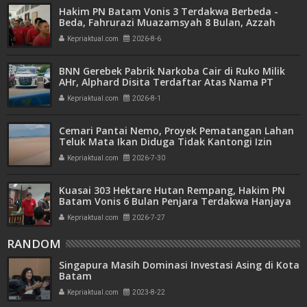
Hakim PN Batam Vonis 3 Terdakwa Berbeda -
Beda, Fahrurazi Muazamsyah 8 Bulan, Azzah
Azzurah dan Risma Divonis 2 Tahun 6 Bulan
Kepriaktual.com
2026-8-6
BNN Gerebek Pabrik Narkoba Cair di Ruko Milik
AHr, Alphard Disita Terdaftar Atas Nama PT
Mitra Usaha Properti
Kepriaktual.com
2026-8-1
Cemari Pantai Nemo, Proyek Pematangan Lahan
Teluk Mata Ikan Diduga Tidak Kantongi Izin
Amdal
Kepriaktual.com
2026-7-30
Kuasai 303 Hektare Hutan Rempang, Hakim PN
Batam Vonis 6 Bulan Penjara Terdakwa Hanjaya
Kepriaktual.com
2026-7-27
RANDOM
Singapura Masih Dominasi Investasi Asing di Kota
Batam
Kepriaktual.com
2023-8-22