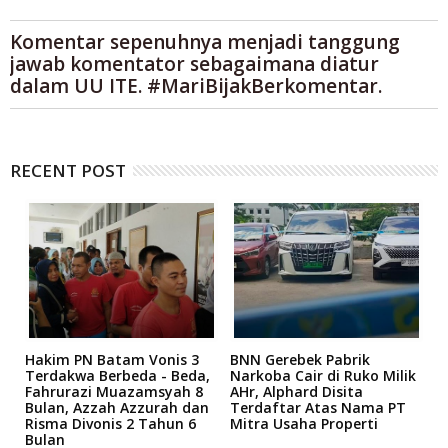
Komentar sepenuhnya menjadi tanggung
jawab komentator sebagaimana diatur
dalam UU ITE. #MariBijakBerkomentar.
RECENT POST
n
Hakim PN Batam Vonis 3
BNN Gerebek Pabrik
C
Terdakwa Berbeda - Beda,
Narkoba Cair di Ruko Milik
P
Fahrurazi Muazamsyah 8
AHr, Alphard Disita
T
Bulan, Azzah Azzurah dan
Terdaftar Atas Nama PT
T
Risma Divonis 2 Tahun 6
Mitra Usaha Properti
Bulan