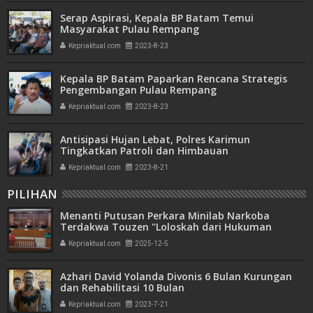
Serap Aspirasi, Kepala BP Batam Temui
Masyarakat Pulau Rempang
Kepriaktual.com
2023-8-23
Kepala BP Batam Paparkan Rencana Strategis
Pengembangan Pulau Rempang
Kepriaktual.com
2023-8-23
Antisipasi Hujan Lebat, Polres Karimun
Tingkatkan Patroli dan Himbauan
Kepriaktual.com
2023-8-21
PILIHAN
Menanti Putusan Perkara Minilab Narkoba
Terdakwa Touzen "Loloskah dari Hukuman
Seumur Hidup atau Mati"
Kepriaktual.com
2025-12-5
Azhari David Yolanda Divonis 6 Bulan Kurungan
dan Rehabilitasi 10 Bulan
Kepriaktual.com
2023-7-21