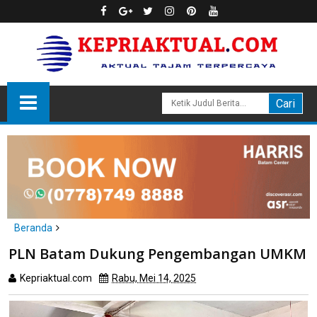
Beranda
Unlabelled
PLN Batam Dukung Pengembangan UMKM
PLN Batam Dukung Pengembangan UMKM
Kepriaktual.com
Rabu, Mei 14, 2025
Dibaca
kali