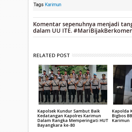
Tags
Karimun
Komentar sepenuhnya menjadi tan
dalam UU ITE. #MariBijakBerkomen
RELATED POST
 Hadiri
Kapolsek Kundur Sambut Baik
Kapolda K
'raj Nabi Besar
Kedatangan Kapolres Karimun
Bigbos BB
47 H, di Masjid
Dalam Rangka Memperingati HUT
Karimun
Bayangkara ke-80