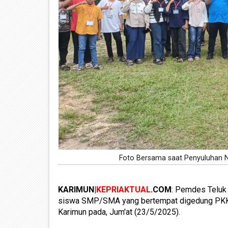
Foto Bersama saat Penyuluhan 
KARIMUN|
KEPRIAKTUAL
.COM
: Pemdes Teluk 
siswa SMP/SMA yang bertempat digedung PKK 
Karimun pada, Jum'at (23/5/2025).