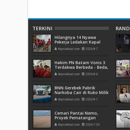
TERKINI
RAN
Hilangnya 14 Nyawa
Pekerja Ledakan Kapal
Tanker di PT ASL Shipyard,
Kepriaktual.com
2026-8-7
WNA Kim Dong Gyun
Hanya Dituntut 1 Tahun 6
Bulan
Hakim PN Batam Vonis 3
Terdakwa Berbeda - Beda,
Fahrurazi Muazamsyah 8
Kepriaktual.com
2026-8-6
Bulan, Azzah Azzurah dan
Risma Divonis 2 Tahun 6
Bulan
BNN Gerebek Pabrik
Narkoba Cair di Ruko Milik
AHr, Alphard Disita
Kepriaktual.com
2026-8-1
Terdaftar Atas Nama PT
Mitra Usaha Properti
Cemari Pantai Nemo,
Proyek Pematangan
Lahan Teluk Mata Ikan
Kepriaktual.com
2026-7-30
Diduga Tidak Kantongi