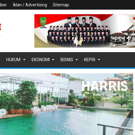
iber
Iklan / Advertising
Sitemap
HUKUM
EKONOMI
BISNIS
KEPRI