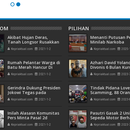
DOM
PILIHAN
Akibat Hujan Deras,
Menanti Putusan P
Tanah Longsor Rusakkan
Minilab Narkoba
Dua Rumah dan Tiga
Terdakwa Touzen
Kepriaktual.com
2021-1-2
Kepriaktual.com
2025-
Motor, Babinsa Sigap
"Loloskah dari Hu
Evakuasi Korban
Seumur Hidup atau
Rumah Pelantar Warga di
Azhari David Yolan
Batu Merah Hancur Di
Divonis 6 Bulan Ku
Terjang Ombak Laut
dan Rehabilitasi 10
Kepriaktual.com
2021-1-2
Kepriaktual.com
2023-
Gerindra Dukung Presiden
Tindak Pidana Love
Jokowi Tegas pada
Scamming, 88 Ora
Kelompok Intoleran
Pelaku Ditangkap P
Kepriaktual.com
2021-1-2
Kepriaktual.com
2023-
Kepri dan Polisi Cin
Batam
Inilah Alasasn Komunitas
Pasutri Gasak 2 Uni
Pers Minta Pasal 2d
Sepeda Motor Berha
Maklumat Kapolri Terkait
Ringkus Polisi
Kepriaktual.com
2021-1-2
Kepriaktual.com
2023-
FPI Dicabut