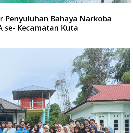
 Bahaya Narkoba kepada Siswa SMP dan SMA se- Kecamatan Kuta
ar Penyuluhan Bahaya Narkoba
 se- Kecamatan Kuta
a
kali