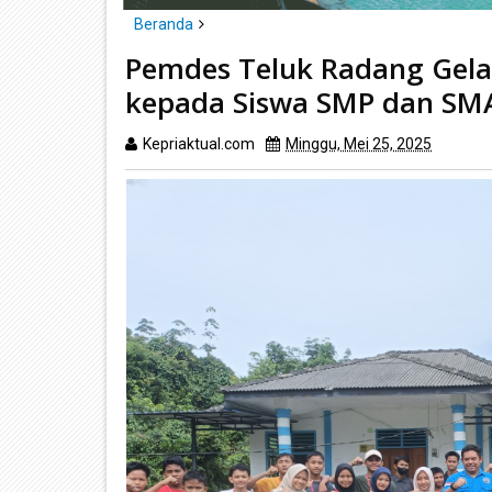
Beranda
Karimun
Pemdes Teluk Radang Gelar Penyuluhan
Pemdes Teluk Radang Gel
kepada Siswa SMP dan SMA
Kepriaktual.com
Minggu, Mei 25, 2025
Dibac