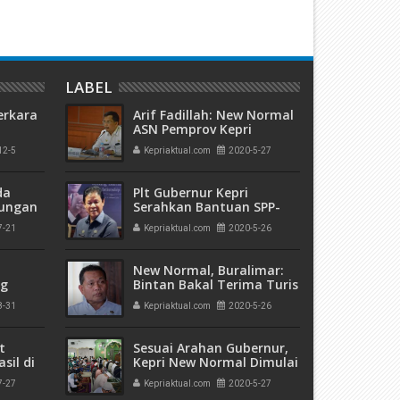
LABEL
erkara
Arif Fadillah: New Normal
ASN Pemprov Kepri
Menunggu Arahan Pusat
12-5
Kepriaktual.com
2020-5-27
kuman
 Mati"
da
Plt Gubernur Kepri
rungan
Serahkan Bantuan SPP-
 Bulan
Untuk Peserta Didik SMA,
7-21
Kepriaktual.com
2020-5-26
SMK, SLB dan MA
New Normal, Buralimar:
ng
Bintan Bakal Terima Turis
olda
8-31
Kepriaktual.com
2020-5-26
a di
t
Sesuai Arahan Gubernur,
sil di
Kepri New Normal Dimulai
Dari Masjid
7-27
Kepriaktual.com
2020-5-27