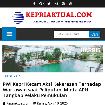
Beranda
Batam
PWI Kepri Kecam Aksi Kekerasan Terhadap
PWI Kepri Kecam Aksi Kekerasan Terhadap Wartawan saat
Wartawan saat Peliputan, Minta APH
Peliputan, Minta APH Tangkap Pelaku Pemukulan
Tangkap Pelaku Pemukulan
Kepriaktual.com
Kamis, April 10, 2025
Dibaca
kali