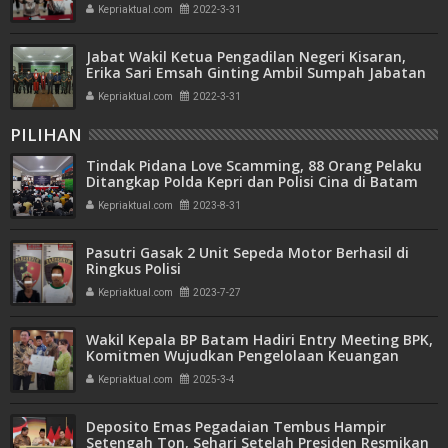
Kepriaktual.com
2022-3-31
Jabat Wakil Ketua Pengadilan Negeri Kisaran,
Erika Sari Emsah Ginting Ambil Sumpah Jabatan
Kepriaktual.com
2022-3-31
PILIHAN
Tindak Pidana Love Scamming, 88 Orang Pelaku
Ditangkap Polda Kepri dan Polisi Cina di Batam
Kepriaktual.com
2023-8-31
Pasutri Gasak 2 Unit Sepeda Motor Berhasil di
Ringkus Polisi
Kepriaktual.com
2023-7-27
Wakil Kepala BP Batam Hadiri Entry Meeting BPK,
Komitmen Wujudkan Pengelolaan Keuangan
Transparan dan Akuntabel
Kepriaktual.com
2025-3-4
Deposito Emas Pegadaian Tembus Hampir
Setengah Ton, Sehari Setelah Presiden Resmikan