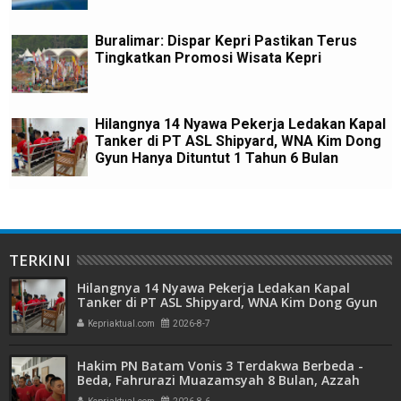
Buralimar: Dispar Kepri Pastikan Terus
Tingkatkan Promosi Wisata Kepri
Hilangnya 14 Nyawa Pekerja Ledakan Kapal
Tanker di PT ASL Shipyard, WNA Kim Dong
Gyun Hanya Dituntut 1 Tahun 6 Bulan
TERKINI
Hilangnya 14 Nyawa Pekerja Ledakan Kapal
Tanker di PT ASL Shipyard, WNA Kim Dong Gyun
Hanya Dituntut 1 Tahun 6 Bulan
Kepriaktual.com
2026-8-7
Hakim PN Batam Vonis 3 Terdakwa Berbeda -
Beda, Fahrurazi Muazamsyah 8 Bulan, Azzah
Azzurah dan Risma Divonis 2 Tahun 6 Bulan