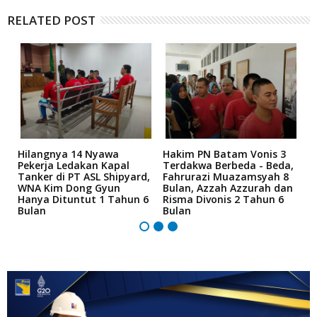
RELATED POST
Hilangnya 14 Nyawa
Hakim PN Batam Vonis 3
B
r
Pekerja Ledakan Kapal
Terdakwa Berbeda - Beda,
N
Tanker di PT ASL Shipyard,
Fahrurazi Muazamsyah 8
A
an
WNA Kim Dong Gyun
Bulan, Azzah Azzurah dan
T
Hanya Dituntut 1 Tahun 6
Risma Divonis 2 Tahun 6
M
Bulan
Bulan