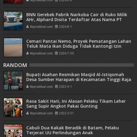
Kepriaktual.com
2026-8-6
BNN Gerebek Pabrik Narkoba Cair di Ruko Milik
AHr, Alphard Disita Terdaftar Atas Nama PT
Mitra Usaha Properti
Kepriaktual.com
2026-8-1
Cemari Pantai Nemo, Proyek Pematangan Lahan
Teluk Mata Ikan Diduga Tidak Kantongi Izin
Amdal
Kepriaktual.com
2026-7-30
RANDOM
Bupati Asahan Resmikan Masjid Al-Istiqomah
Desa Sumber Harapan di Kecamatan Tinggi Raja
Kepriaktual.com
2022-4-1
Rasa Sakit Hati, Ini Alasan Pelaku Tikam Leher
Sang Supir Angkot Pakai Gunting
Kepriaktual.com
2022-3-31
Cabuli Dua Kakak Beradik di Batam, Pelaku
Terjerat UU Perlindungan Anak