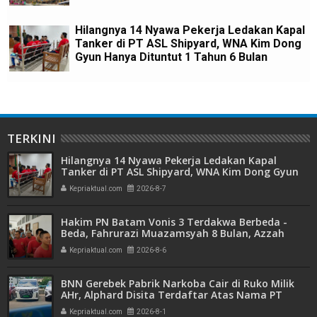
Hilangnya 14 Nyawa Pekerja Ledakan Kapal
Tanker di PT ASL Shipyard, WNA Kim Dong
Gyun Hanya Dituntut 1 Tahun 6 Bulan
TERKINI
Hilangnya 14 Nyawa Pekerja Ledakan Kapal
Tanker di PT ASL Shipyard, WNA Kim Dong Gyun
Hanya Dituntut 1 Tahun 6 Bulan
Kepriaktual.com
2026-8-7
Hakim PN Batam Vonis 3 Terdakwa Berbeda -
Beda, Fahrurazi Muazamsyah 8 Bulan, Azzah
Azzurah dan Risma Divonis 2 Tahun 6 Bulan
Kepriaktual.com
2026-8-6
BNN Gerebek Pabrik Narkoba Cair di Ruko Milik
AHr, Alphard Disita Terdaftar Atas Nama PT
Mitra Usaha Properti
Kepriaktual.com
2026-8-1