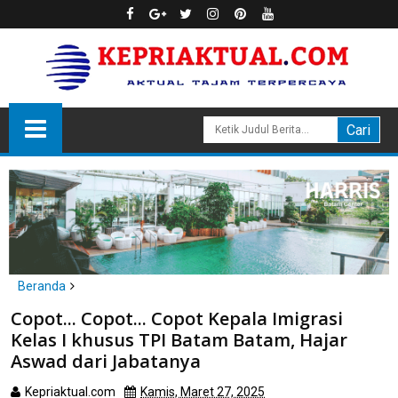
Beranda
Batam
Copot... Copot... Copot Kepala Imigrasi
Copot... Copot... Copot Kepala Imigrasi Kelas I khusus TPI Batam
Kelas I khusus TPI Batam Batam, Hajar
Batam, Hajar Aswad dari Jabatanya
Aswad dari Jabatanya
Kepriaktual.com
Kamis, Maret 27, 2025
Dibaca
kali