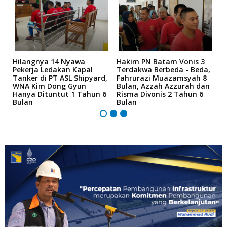
Hilangnya 14 Nyawa
Hakim PN Batam Vonis 3
B
r
Pekerja Ledakan Kapal
Terdakwa Berbeda - Beda,
N
Tanker di PT ASL Shipyard,
Fahrurazi Muazamsyah 8
A
an
WNA Kim Dong Gyun
Bulan, Azzah Azzurah dan
T
Hanya Dituntut 1 Tahun 6
Risma Divonis 2 Tahun 6
M
Bulan
Bulan