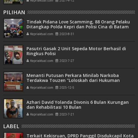
Kepriaktual.com
2021-4-12
PILIHAN
Tindak Pidana Love Scamming, 88 Orang Pelaku
Ditangkap Polda Kepri dan Polisi Cina di Batam
Kepriaktual.com
2023-8-31
Pasutri Gasak 2 Unit Sepeda Motor Berhasil di
Ringkus Polisi
Kepriaktual.com
2023-7-27
Menanti Putusan Perkara Minilab Narkoba
Terdakwa Touzen "Loloskah dari Hukuman
Seumur Hidup atau Mati"
Kepriaktual.com
2025-12-5
Azhari David Yolanda Divonis 6 Bulan Kurungan
dan Rehabilitasi 10 Bulan
Kepriaktual.com
2023-7-21
LABEL
Terkait Kekisruan, DPRD Panggil Disdukcapil Kota