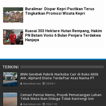
Buralimar: Dispar Kepri Pastikan Terus
Tingkatkan Promosi Wisata Kepri
Kuasai 303 Hektare Hutan Rempang, Hakim
PN Batam Vonis 6 Bulan Penjara Terdakwa
Hanjaya
TERKINI
BNN Gerebek Pabrik Narkoba Cair di Ruko Milik
AHr, Alphard Disita Terdaftar Atas Nama PT
Mitra Usaha Properti
Kepriaktual.com
2026-8-1
Cemari Pantai Nemo, Proyek Pematangan Lahan
Teluk Mata Ikan Diduga Tidak Kantongi Izin
Amdal
Kepriaktual.com
2026-7-30