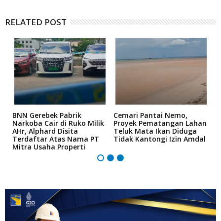
RELATED POST
a
BNN Gerebek Pabrik
Cemari Pantai Nemo,
K
Narkoba Cair di Ruko Milik
Proyek Pematangan Lahan
R
AHr, Alphard Disita
Teluk Mata Ikan Diduga
B
Terdaftar Atas Nama PT
Tidak Kantongi Izin Amdal
P
Mitra Usaha Properti