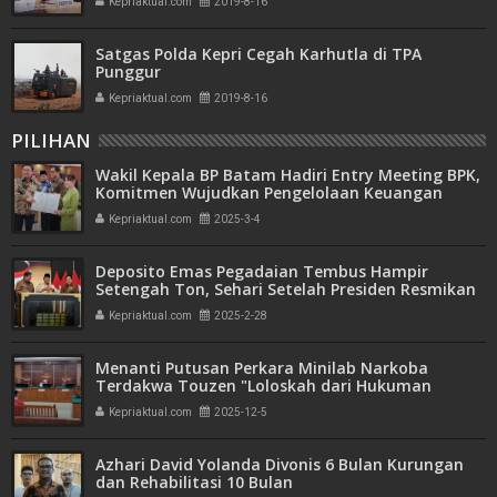
Kepriaktual.com
2019-8-16
Satgas Polda Kepri Cegah Karhutla di TPA
Punggur
Kepriaktual.com
2019-8-16
PILIHAN
Wakil Kepala BP Batam Hadiri Entry Meeting BPK,
Komitmen Wujudkan Pengelolaan Keuangan
Transparan dan Akuntabel
Kepriaktual.com
2025-3-4
Deposito Emas Pegadaian Tembus Hampir
Setengah Ton, Sehari Setelah Presiden Resmikan
Bank Emas
Kepriaktual.com
2025-2-28
Menanti Putusan Perkara Minilab Narkoba
Terdakwa Touzen "Loloskah dari Hukuman
Seumur Hidup atau Mati"
Kepriaktual.com
2025-12-5
Azhari David Yolanda Divonis 6 Bulan Kurungan
dan Rehabilitasi 10 Bulan