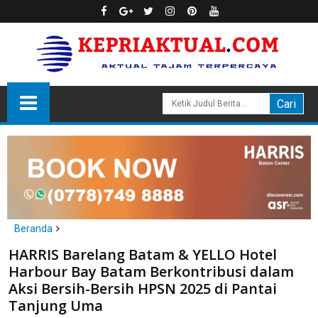
Beranda
Batam
HARRIS Barelang Batam & YELLO Hotel
HARRIS Barelang Batam & YELLO Hotel Harbour Bay Batam
Harbour Bay Batam Berkontribusi dalam
Berkontribusi dalam Aksi Bersih-Bersih HPSN 2025 di Pantai
Aksi Bersih-Bersih HPSN 2025 di Pantai
Tanjung Uma
Tanjung Uma