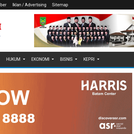
iber
Iklan / Advertising
Sitemap
HUKUM
EKONOMI
BISNIS
KEPRI