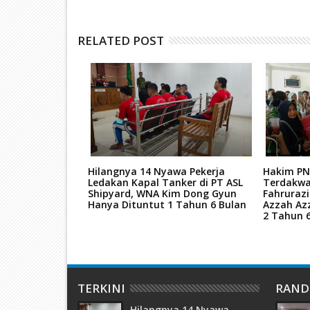
RELATED POST
tan Mati Kasus
Hilangnya 14 Nyawa Pekerja
Hakim PN
ar Narkoba
Ledakan Kapal Tanker di PT ASL
Terdakwa
kara TPPU Aset
Shipyard, WNA Kim Dong Gyun
Fahruraz
Hanya Dituntut 1 Tahun 6 Bulan
Azzah Az
2 Tahun 
TERKINI
RAN
Hilangnya 14 Nyawa