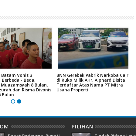
 Batam Vonis 3
BNN Gerebek Pabrik Narkoba Cair
C
 Berbeda - Beda,
di Ruko Milik AHr, Alphard Disita
P
i Muazamsyah 8 Bulan,
Terdaftar Atas Nama PT Mitra
I
zurah dan Risma Divonis
Usaha Properti
A
6 Bulan
DOM
PILIHAN
Rapat Paripurna, Bupati
Tindak Pidana Love