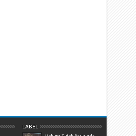
emari Pantai Nemo, Proyek
Kuasai 303 Hektare Hutan
ematangan Lahan Teluk Mata
Rempang, Hakim PN Batam 
kan Diduga Tidak Kantongi Izin
6 Bulan Penjara Terdakwa
mdal
Hanjaya
LABEL
Hakim: Tidak Perlu ada