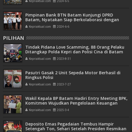
Kepriaktual.com
2024-6-5
Pimpinan Bank BTN Batam Kunjungi DPRD
Batam, Nyatakan Siap Berkolaborasi dengan
Pemerintah
Kepriaktual.com
2024-6-6
PILIHAN
Tindak Pidana Love Scamming, 88 Orang Pelaku
Ditangkap Polda Kepri dan Polisi Cina di Batam
Kepriaktual.com
2023-8-31
Pasutri Gasak 2 Unit Sepeda Motor Berhasil di
Ringkus Polisi
Kepriaktual.com
2023-7-27
Wakil Kepala BP Batam Hadiri Entry Meeting BPK,
Komitmen Wujudkan Pengelolaan Keuangan
Transparan dan Akuntabel
Kepriaktual.com
2025-3-4
Deposito Emas Pegadaian Tembus Hampir
Setengah Ton, Sehari Setelah Presiden Resmikan