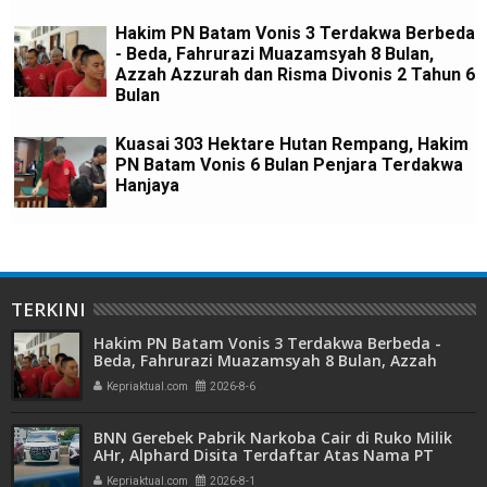
Hakim PN Batam Vonis 3 Terdakwa Berbeda
- Beda, Fahrurazi Muazamsyah 8 Bulan,
Azzah Azzurah dan Risma Divonis 2 Tahun 6
Bulan
Kuasai 303 Hektare Hutan Rempang, Hakim
PN Batam Vonis 6 Bulan Penjara Terdakwa
Hanjaya
TERKINI
Hakim PN Batam Vonis 3 Terdakwa Berbeda -
Beda, Fahrurazi Muazamsyah 8 Bulan, Azzah
Azzurah dan Risma Divonis 2 Tahun 6 Bulan
Kepriaktual.com
2026-8-6
BNN Gerebek Pabrik Narkoba Cair di Ruko Milik
AHr, Alphard Disita Terdaftar Atas Nama PT
Mitra Usaha Properti
Kepriaktual.com
2026-8-1