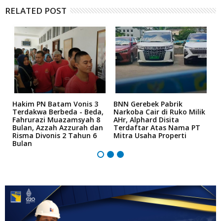
RELATED POST
n
Hakim PN Batam Vonis 3
BNN Gerebek Pabrik
C
Terdakwa Berbeda - Beda,
Narkoba Cair di Ruko Milik
P
Fahrurazi Muazamsyah 8
AHr, Alphard Disita
T
Bulan, Azzah Azzurah dan
Terdaftar Atas Nama PT
T
Risma Divonis 2 Tahun 6
Mitra Usaha Properti
Bulan