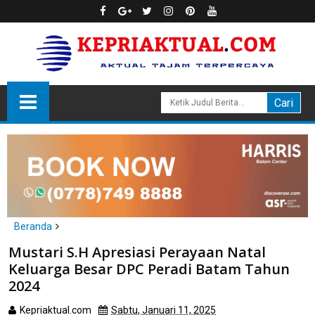
Beranda
Batam
Mustari S.H Apresiasi Perayaan Natal
Mustari S.H Apresiasi Perayaan Natal Keluarga Besar DPC Peradi
Keluarga Besar DPC Peradi Batam Tahun
Batam Tahun 2024
2024
Kepriaktual.com
Sabtu, Januari 11, 2025
Dibaca
kali