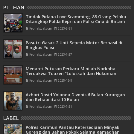
PILIHAN
Tindak Pidana Love Scamming, 88 Orang Pelaku
Ditangkap Polda Kepri dan Polisi Cina di Batam
Kepriaktual.com
2023-8-31
Pasutri Gasak 2 Unit Sepeda Motor Berhasil di
Ringkus Polisi
Kepriaktual.com
2023-7-27
Menanti Putusan Perkara Minilab Narkoba
Terdakwa Touzen "Loloskah dari Hukuman
Seumur Hidup atau Mati"
Kepriaktual.com
2025-12-5
Azhari David Yolanda Divonis 6 Bulan Kurungan
dan Rehabilitasi 10 Bulan
Kepriaktual.com
2023-7-21
LABEL
Polres Karimun Pantau Ketersediaan Minyak
Goreng dan Bahan Pokok Selama Ramadhan