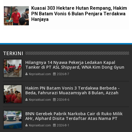
Kuasai 303 Hektare Hutan Rempang, Hakim
PN Batam Vonis 6 Bulan Penjara Terdakwa
Hanjaya
TERKINI
Hilangnya 14 Nyawa Pekerja Ledakan Kapal
Tanker di PT ASL Shipyard, WNA Kim Dong Gyun
Hanya Dituntut 1 Tahun 6 Bulan
Kepriaktual.com
2026-8-7
Hakim PN Batam Vonis 3 Terdakwa Berbeda -
Beda, Fahrurazi Muazamsyah 8 Bulan, Azzah
Azzurah dan Risma Divonis 2 Tahun 6 Bulan
Kepriaktual.com
2026-8-6
BNN Gerebek Pabrik Narkoba Cair di Ruko Milik
AHr, Alphard Disita Terdaftar Atas Nama PT
Mitra Usaha Properti
Kepriaktual.com
2026-8-1