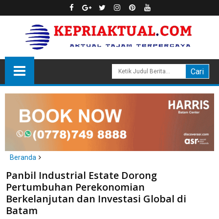
Beranda
Batam
Panbil Industrial Estate Dorong
Panbil Industrial Estate Dorong Pertumbuhan Perekonomian
Pertumbuhan Perekonomian
Berkelanjutan dan Investasi Global di Batam
Berkelanjutan dan Investasi Global di
Batam