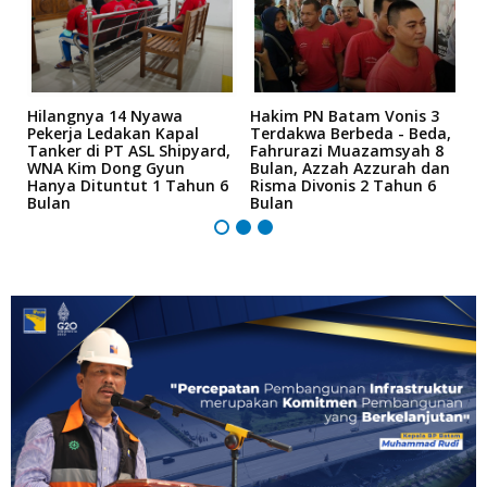
Hilangnya 14 Nyawa
Hakim PN Batam Vonis 3
B
r
Pekerja Ledakan Kapal
Terdakwa Berbeda - Beda,
N
Tanker di PT ASL Shipyard,
Fahrurazi Muazamsyah 8
A
an
WNA Kim Dong Gyun
Bulan, Azzah Azzurah dan
T
Hanya Dituntut 1 Tahun 6
Risma Divonis 2 Tahun 6
M
Bulan
Bulan