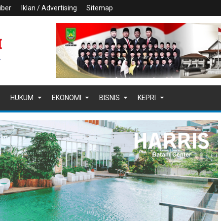
iber
Iklan / Advertising
Sitemap
HUKUM
EKONOMI
BISNIS
KEPRI