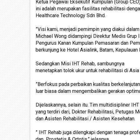
Ketua Pegawai Eksekutif Kumpulan (Group CEO
ini adalah merupakan fasilitas rehabilitasi denga
Healthcare Technology Sdn Bhd.
”Visi kami, menjadi pemimpin yang diakui dalam 
Michael Wong didampingi Direktur Medis Grup IH
Pengurus Kanan Kumpulan Pemasaran dan Pemb
berkunjung ke Hotel Asialink, Batam, Kepulauan 
Sedangkan Misi IHT Rehab, sambungnya
menetapkan tolok ukur untuk rehabilitasi di A
”Berfokus pada perbaikan kualitas berkelanjutan
luar biasa dalam mengembalikan gerakan optimal
Dijelaskannya, selain itu. Tim multidisipliner IH
yang terdiri dari, Dokter Rehabilitasi, Petugas 
dan Asisten Rehabilitasi / Asisten Kesehatan.
” IHT Rehab juga dilengkapi dengan tenaga profe
dan Prostetis & Ortotis,” jelasnya.