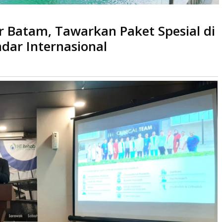
an Paket Spesial di Bidang Rehabilitasi Berstandar Internasional
r Batam, Tawarkan Paket Spesial di
ndar Internasional
Dibaca
kali