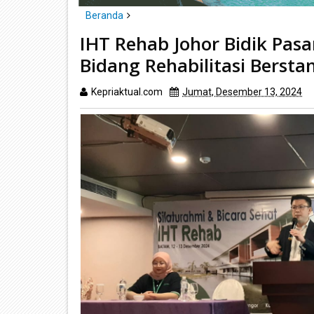
Beranda
Batam
IHT Rehab Johor Bidik Pasar Batam, Tawark
IHT Rehab Johor Bidik Pasa
Bidang Rehabilitasi Bersta
Kepriaktual.com
Jumat, Desember 13, 2024