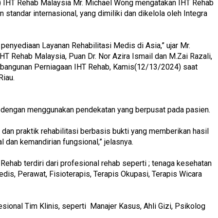
) IHT Rehab Malaysia Mr. Michael Wong mengatakan IHT Rehab
n standar internasional, yang dimiliki dan dikelola oleh Integra
penyediaan Layanan Rehabilitasi Medis di Asia,” ujar Mr.
T Rehab Malaysia, Puan Dr. Nor Azira Ismail dan M.Zai Razali,
angunan Perniagaan IHT Rehab, Kamis(12/13/2024) saat
Riau.
sia dengan menggunakan pendekatan yang berpusat pada pasien.
 dan praktik rehabilitasi berbasis bukti yang memberikan hasil
 dan kemandirian fungsional,” jelasnya.
T Rehab terdiri dari profesional rehab seperti ; tenaga kesehatan
Medis, Perawat, Fisioterapis, Terapis Okupasi, Terapis Wicara
sional Tim Klinis, seperti Manajer Kasus, Ahli Gizi, Psikolog